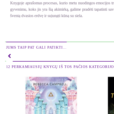
Knygoje aprašomas procesas, kurio metu nuodingos emocijos trans
gyvenimu, koks jis yra šią akimirką, galime pradėti tapatinti sa
šventą dvasios erdvę ir sujungti kūną su siela.
Pasidalydamas savo paties patirtimi, pasitelkdamas daugelio kult
senųjų mokymų.
JUMS TAIP PAT GALI PATIKTI…
12 PERKAMIAUSIŲ KNYGŲ IŠ TOS PAČIOS KATEGORIJOS