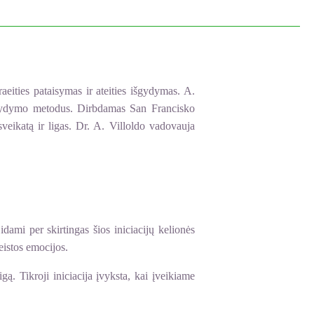
aeities pataisymas ir ateities išgydymas. A.
ų gydymo metodus. Dirbdamas San Francisko
 sveikatą ir ligas. Dr. A. Villoldo vadovauja
idami per skirtingas šios iniciacijų kelionės
eistos emocijos.
ą. Tikroji iniciacija įvyksta, kai įveikiame