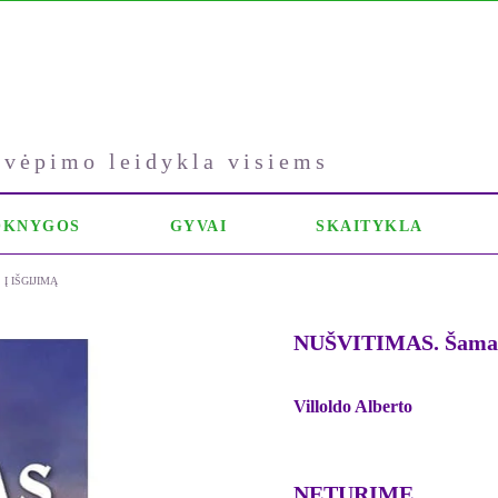
kvėpimo leidykla visiems
OKNYGOS
GYVAI
SKAITYKLA
Į IŠGIJIMĄ
NUŠVITIMAS. Šamano 
Villoldo Alberto
NETURIME