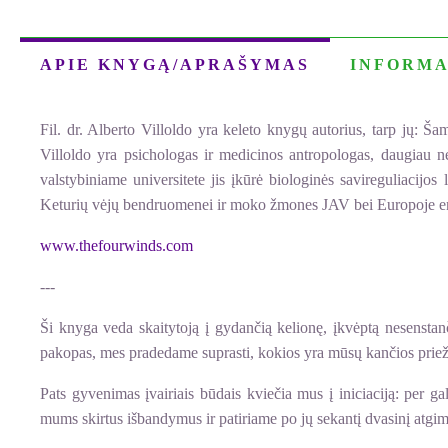
APIE KNYGĄ/APRAŠYMAS
INFORMA
Fil. dr. Alberto Villoldo yra keleto knygų autorius, tarp jų: Ša
Villoldo yra psichologas ir medicinos antropologas, daugiau
valstybiniame universitete jis įkūrė biologinės savireguliacijos
Keturių vėjų bendruomenei ir moko žmones JAV bei Europoje ener
www.thefourwinds.com
---
Ši knyga veda skaitytoją į gydančią kelionę, įkvėptą nesenstanči
pakopas, mes pradedame suprasti, kokios yra mūsų kančios priežas
Pats gyvenimas įvairiais būdais kviečia mus į iniciaciją: per ga
mums skirtus išbandymus ir patiriame po jų sekantį dvasinį atgi