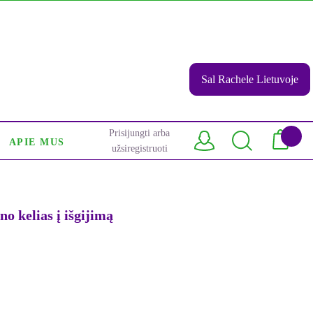
Sal Rachele Lietuvoje
Prisijungti arba
APIE MUS
užsiregistruoti
kelias į išgijimą