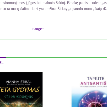
formuojamos į jėgos bei malonės šaltinį. Išmokę paleisti sudėtingas s
ve su ta mūsų dalimi, kuri yra amžina. Ši knyga parodo mums, kaip džiau
ūrų mitologiją ir remdamasis neurobiologija, Alberto Villoldo suteikia 
Daugiau
...