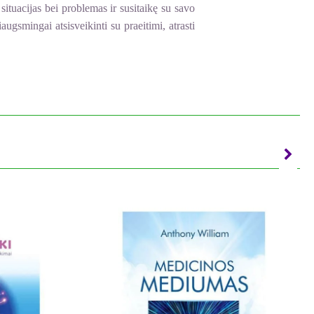
ituacijas bei problemas ir susitaikę su savo
gsmingai atsisveikinti su praeitimi, atrasti
skaitytojams galimybę pasisemti išminties iš