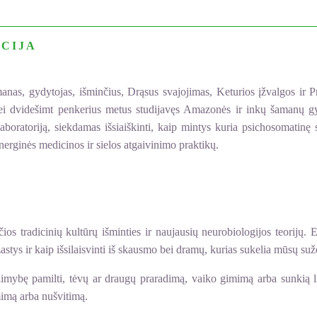
CIJA
manas, gydytojas, išminčius, Drąsus svajojimas, Keturios įžvalgos ir Pr
 nei dvidešimt penkerius metus studijavęs Amazonės ir inkų šaman
 laboratoriją, siekdamas išsiaiškinti, kaip mintys kuria psichosomatinę
ginės medicinos ir sielos atgaivinimo praktikų.
os tradicinių kultūrų išminties ir naujausių neurobiologijos teorijų. E
tys ir kaip išsilaisvinti iš skausmo bei dramų, kurias sukelia mūsų suž
limybę pamilti, tėvų ar draugų praradimą, vaiko gimimą arba sunkią lig
mimą arba nušvitimą.