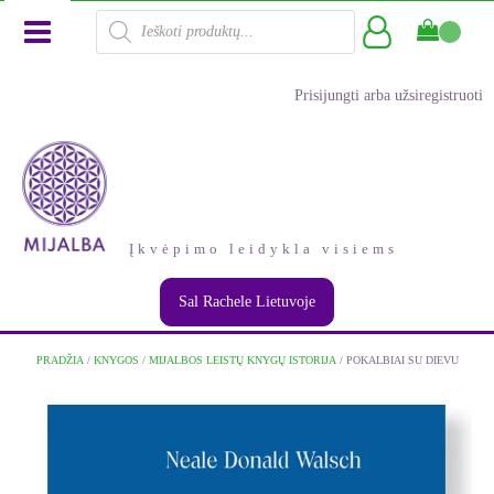
Products
search
Prisijungti arba užsiregistruoti
Įkvėpimo leidykla visiems
Sal Rachele Lietuvoje
PRADŽIA
/
KNYGOS
/
MIJALBOS LEISTŲ KNYGŲ ISTORIJA
/ POKALBIAI SU DIEVU