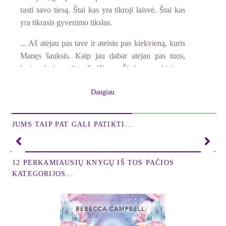
rasti savo tiesą. Štai kas yra tikroji laisvė. Štai kas
yra tikrasis gyvenimo tikslas.
... Aš atėjau pas tave ir ateisiu pas kiekvieną, kuris
Manęs šauksis. Kaip jau dabar atėjau pas tuos,
kurie skaito mūsų žodžius... Ši knyga skiriama
milijonams visame pasaulyje. Ir įduodama
Daugiau
kiekvienam žmogui į rankas kaip tik tada, kai jam
jos reikia, kartais pačiais stebuklingiausiais būdais.
Ši knyga atsiranda jų rankose kaip išmintis, kurios
JUMS TAIP PAT GALI PATIKTI…
jie patys ieškojo, ji tobulai tinka šiai jų gyvenimo
akimirkai..."
12 PERKAMIAUSIŲ KNYGŲ IŠ TOS PAČIOS
KATEGORIJOS...