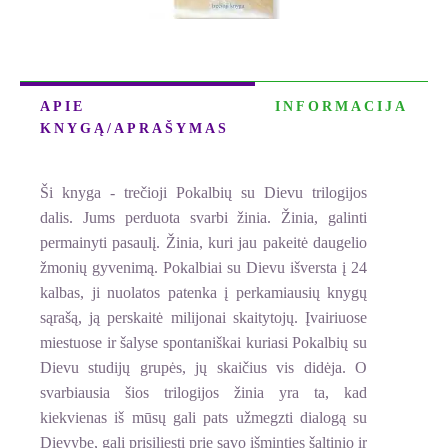
APIE
INFORMACIJA
KNYGĄ/APRAŠYMAS
Ši knyga - trečioji Pokalbių su Dievu trilogijos
dalis. Jums perduota svarbi žinia. Žinia, galinti
permainyti pasaulį. Žinia, kuri jau pakeitė daugelio
žmonių gyvenimą. Pokalbiai su Dievu išversta į 24
kalbas, ji nuolatos patenka į perkamiausių knygų
sąrašą, ją perskaitė milijonai skaitytojų. Įvairiuose
miestuose ir šalyse spontaniškai kuriasi Pokalbių su
Dievu studijų grupės, jų skaičius vis didėja. O
svarbiausia šios trilogijos žinia yra ta, kad
kiekvienas iš mūsų gali pats užmegzti dialogą su
Dievybe, gali prisiliesti prie savo išminties šaltinio ir