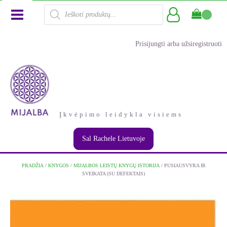
Products
search
Prisijungti arba užsiregistruoti
Įkvėpimo leidykla visiems
Sal Rachele Lietuvoje
PRADŽIA
/
KNYGOS
/
MIJALBOS LEISTŲ KNYGŲ ISTORIJA
/ PUSIAUSVYRA IR
SVEIKATA (SU DEFEKTAIS)