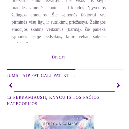
priežastis sunku išvardyti, nes visos jos slypi
praeities sąmonės sraute – tai kitados išgyventos
žalingos emocijos. Šie sąmonės faktoriai yra
pirminės visų ligų ir sutrikimų priežastys. Žalingos
emocijos skatina veiksmus (karmą), šie palieka
sąmonės tąsoje pėdsakus, kurie vėliau sukelia
įvairias ligas.
Tibetiečių medicina – tai kur kas daugiau nei vien
Daugiau
kultūrinis žmonijos paveldas. Iš pažiūros archajiška
ir glaudžiai susijusi su budizmo religija bei
JUMS TAIP PAT GALI PATIKTI…
filosofija, ši gydymo sistema, didelei vakariečių
nuostabai, sugeba įveikti tokias ligas, kurias
vadinamoji mokslinė šiuolaikinė medicina dar tik
12 PERKAMIAUSIŲ KNYGŲ IŠ TOS PAČIOS
mokosi gydyti.
KATEGORIJOS...