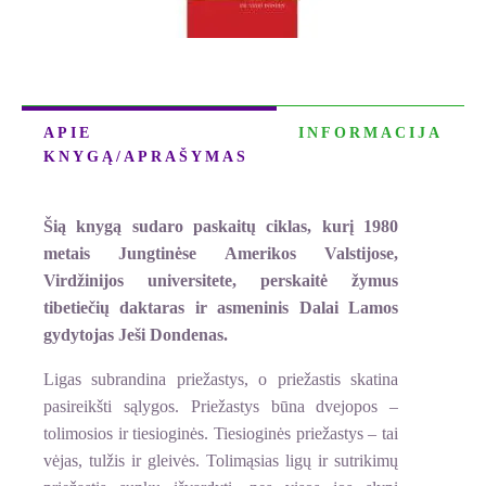
APIE
INFORMACIJA
KNYGĄ/APRAŠYMAS
Šią knygą sudaro paskaitų ciklas, kurį
1980
metais
Jung­tinėse Amerikos Valstijose,
Virdžinijos universitete, perskaitė žymus
tibetiečių daktaras ir asmeninis Dalai Lamos
gydytojas Ješi Dondenas.
Ligas subrandina priežastys, o priežastis skatina
pasireikšti sąlygos. Priežastys būna dvejopos –
tolimosios ir tiesioginės. Tiesioginės priežastys – tai
vėjas, tulžis ir gleivės. To­limąsias ligų ir su­trikimų