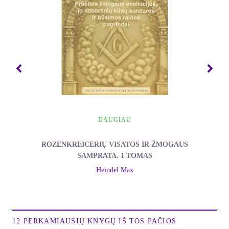
pateiktas tiesas, žmogus pagaliau
pažins save
,
pagaliau galės
valdyti
ne tik save, bet ir savo
aplinką…
Ši knyga yra antroji kūrinio dalis. Joje autorius
pristato bendrąją visatos evoliucijos raidą ir
konkrečiai mūsų Saulės sistemos bei žmonijos
vystymąsi.
***
DAUGIAU
Ištrauka iš knygos
ROZENKREICERIŲ VISATOS IR ŽMOGAUS
SAMPRATA. 1 TOMAS
I skyrius
Heindel Max
Žmogaus santykis su Dievu
Pirmame tome išnagrinėjome žmogaus būtį trijuose
iš penkių Pasaulių, sudarančiuose jo evoliucijos
12 PERKAMIAUSIŲ KNYGŲ IŠ TOS PAČIOS
lauką. Iš dalies aprašėme tuos pasaulius ir