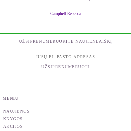
Tai labai sunkus uždavinys, nes jį apsunkina tos
miglotos Dievo sampratos, kurios susiformavo
Campbell Rebecca
daugumos skaitytojų, skaitančių su tuo susijusią
populiariąją literatūrą, sąmonėse. Be abejo, patys
terminai dar nieko nereiškia, bet labai svarbu žinoti,
ką mes suvokiame, tardami vieną ar kitą
UŽSIPRENUMERUOKITE NAUJIENLAIŠKĮ
pavadinimą. Priešingu atveju nepavyks išvengti
nesusipratimų ir, jeigu rašytojai ir mokytojai
nesuderins naudojamos terminologijos,
UŽSIPRENUMERUOTI
nesusikalbėjimas tik dar labiau išryškės. Kai
naudojama sąvoka “Dievas” (arba vis dažniau kaip
pakaitalas plintantis “Kūrėjas”), visada neaišku, kas
turima mintyje: Absoliutas, Vienatinė Būtybė,
Aukščiausioji Esybė, esanti Didžiuoju Visatos
MENIU
Architektu, ar Kūrėjas, esantis mūsų Saulės
NAUJIENOS
Sistemos Architektu.
KNYGOS
Dievybės dalijimas į Tėvą, Sūnų ir Šventąją Dvasią
AKCIJOS
taip pat išmuša iš vėžių. Nors Būtybės, pavadintos