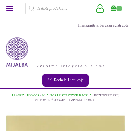
Products
search
Prisijungti arba užsiregistruoti
Įkvėpimo leidykla visiems
Sal Rachele Lietuvoje
PRADŽIA
/
KNYGOS
/
MIJALBOS LEISTŲ KNYGŲ ISTORIJA
/ ROZENKREICERIŲ
VISATOS IR ŽMOGAUS SAMPRATA. 2 TOMAS