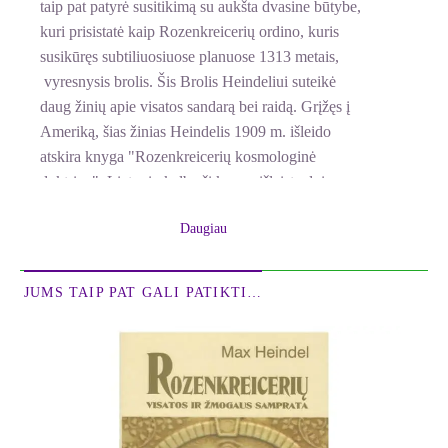
taip pat patyrė susitikimą su aukšta dvasine būtybe,
kuri prisistatė kaip Rozenkreicerių ordino, kuris
susikūręs subtiliuosiuose planuose 1313 metais,
vyresnysis brolis. Šis Brolis Heindeliui suteikė
daug žinių apie visatos sandarą bei raidą. Grįžęs į
Ameriką, šias žinias Heindelis 1909 m. išleido
atskira knyga "Rozenkreicerių kosmologinė
doktrina". Lietuvių kalba ši knyga išleista dviem
tomais.
Daugiau
Rozenkreicerių Ordino suformuluota Visatos ir
Žmogaus Samprata akivaizdžiai atskleidžia
JUMS TAIP PAT GALI PATIKTI…
skaitytojui, kad jis yra danguje švytinčių žvaigždžių
brolis, kad kiekviename žmoguje slypi aukščiausias
pažinimas, aukščiausia dvasinė jėga ir priemonės
tam pasiekti… Ši Samprata pakyli žmogų iki
Kosminio Piliečio statuso ir įtikina, kad jis ir jo
fizinis kūnas – tai skirtingi dalykai, kad paliekant
fizinį kūną gyvenimas nesibaigia, kad, įsisąmoninęs