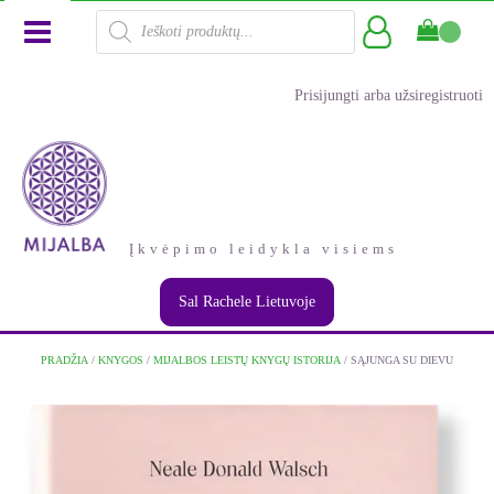
Products
search
Prisijungti arba užsiregistruoti
Įkvėpimo leidykla visiems
Sal Rachele Lietuvoje
PRADŽIA
/
KNYGOS
/
MIJALBOS LEISTŲ KNYGŲ ISTORIJA
/ SĄJUNGA SU DIEVU