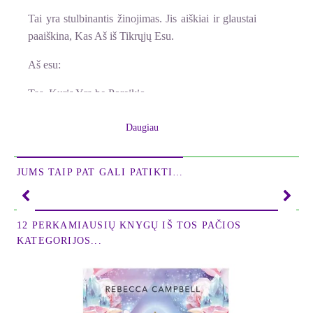
Tai yra stulbinantis žinojimas. Jis aiškiai ir glaustai
paaiškina, Kas Aš iš Tikrųjų Esu.
Aš esu:
Tas, Kuris Yra be Poreikio.
Arba paprasčiau tariant, Tas, Kuris Yra.
Daugiau
Arba dar paprasčiau, Tas.
JUMS TAIP PAT GALI PATIKTI…
Šitai tampa absoliučiu Esaties teigimu.
Aš Esu Tas.
12 PERKAMIAUSIŲ KNYGŲ IŠ TOS PAČIOS
Įdomu, kad šitaip kalbėjo visi tikri Mokytojai. Aš
KATEGORIJOS...
tiesiog negalėjau to suprasti.
Dabar suprantu.
Kai kas nors tampa neaišku ar gyvenimas jus