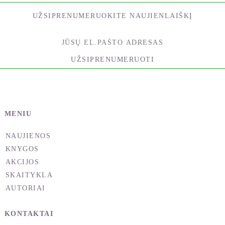
suvokiate Dieviškumą, kuris bet kada gali jus
aplankyti.
UŽSIPRENUMERUOKITE NAUJIENLAIŠKĮ
Aš manau, kad tokie momentai yra vyksmo dalis.
Tai yra procesas, kurį pavadinčiau prisiminimu.
UŽSIPRENUMERUOTI
(Kiti tai yra pavadinę evoliucija.) Mes visi patiriame
šį vyksmą.
Kaip jis veikia?
MENIU
Pirmiausia, mes sužinome, kas aplink mus yra
Dieviškos prigimties. Po to išsiaiškiname, kas
NAUJIENOS
Dieviška yra mumyse. Galiausiai, sužinome, kad
KNYGOS
viskas yra Dieviška ir kad kitaip nėra.
AKCIJOS
Tai yra mūsų prabudimo akimirka.
SKAITYKLA
AUTORIAI
O kada jau prabudome, norėsime pažadinti ir kitus.
Tai natūralu. Natūrali seka. Dieviškumas padeda
KONTAKTAI
mums gyventi ir patirti, Kas Mes iš Tikrųjų Esame.