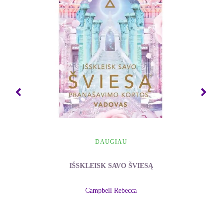
gniuždo, jums tereikia pasižiūrėti ir tarti: Aš esu
Tas.
Visą painiavą kaip ranka nuims. Praeis visas pyktis
ir apmaudas. Išgaruos sutrikimai ir nutrūkimai. Liks
tik meilė ir jūs, o tai yra vienas ir tas pats.
Tokio visuotinio suvokimo būsenoje sprendimai
ateina patys. Iš tiesų, įspūdingiausias sprendimas
yra žinojimas, kad problema iš viso neegzistuoja.
Dievo akyse nėra nieko problematiško.
DAUGIAU
Juk jūs žvelgiate Dievo akimis. Tik to nežinote. Kol
IŠSKLEISK SAVO ŠVIESĄ
kartą atskleidžiate tiesą. O tada uždainuojate:
Kažkada buvau aklas, bet dabar matau.
Campbell Rebecca
Ir tai iš tikro yra nepaprasta malonė. Tai yra viena iš
palankumo akimirkų jums - akimirkų, kada