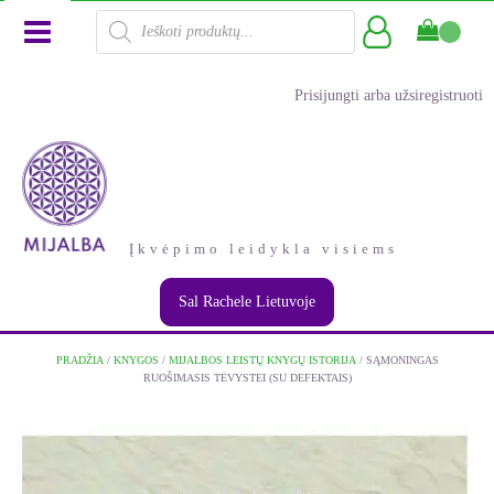
Products
search
Prisijungti arba užsiregistruoti
Įkvėpimo leidykla visiems
Sal Rachele Lietuvoje
PRADŽIA
/
KNYGOS
/
MIJALBOS LEISTŲ KNYGŲ ISTORIJA
/ SĄMONINGAS
RUOŠIMASIS TĖVYSTEI (SU DEFEKTAIS)