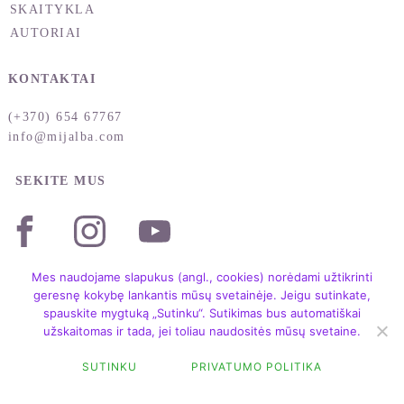
SKAITYKLA
AUTORIAI
KONTAKTAI
(+370) 654 67767
info@mijalba.com
SEKITE MUS
Mes naudojame slapukus (angl., cookies) norėdami užtikrinti
geresnę kokybę lankantis mūsų svetainėje. Jeigu sutinkate,
spauskite mygtuką „Sutinku“. Sutikimas bus automatiškai
užskaitomas ir tada, jei toliau naudositės mūsų svetaine.
Copyright © 2004 – 2026 /
LEIDYKLA MIJALBA /
TAISYKLĖS IR SĄLYGOS
/
SUTINKU
PRIVATUMO POLITIKA
PRIVATUMO POLITIKA