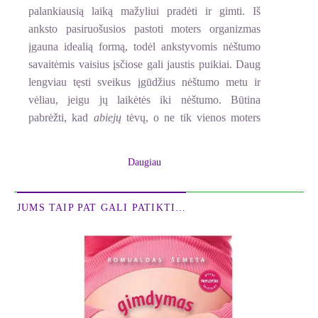
palankiausią laiką mažyliui pradėti ir gimti. Iš
anksto pasiruošusios pastoti moters organizmas
įgauna idealią formą, todėl ankstyvomis nėštumo
savaitėmis vaisius įsčiose gali jaustis puikiai. Daug
lengviau tęsti sveikus įgūdžius nėštumo metu ir
vėliau, jeigu jų laikėtės iki nėštumo. Būtina
pabrėžti, kad
abiejų
tėvų, o ne tik vienos moters
veiksmai iki kūdikio pradėjimo gali turėti įtakos jų
būsimam vaikui. Yra daug būdų pagerinti savo
Daugiau
fizinę sveikatą ir psichologinį pasirengimą
kritiniu
90 dienų periodu
prieš pastojimą. Reikėtų
rūpestingai įvertinti savo emocinę, kūno sveikatos,
JUMS TAIP PAT GALI PATIKTI…
taip pat ginekologinę, genetinę, fizinę būseną,
finansinį pasirengimą, supančią aplinką ir mitybą.
Jeigu paisysite knygoje pateiktų rekomendacijų iki
pastojimo, jūs:
* daug lengviau pastosite;