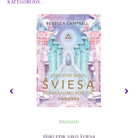
KATEGORIJOS...
pastoti iki psichologinio pasirengimo gimdyti,
paremta tyrimų rezultatais, joje sudėta Rytų ir
Vakarų išmintis. Ji susieja efektyviausias Vakarų
pasaulio saviugdos idėjas su mažai žinomomis
dvasios ir kūno ugdymo praktikomis, kuriomis Rytų
išminčiai užsiima jau daugiau kaip penkis
tūkstančius metų. Tai harmoningo holistinio proto,
kūno ir dvasios tobulinimo patarimai. Tūkstančiai
žmonių jau pasinaudojo šia programa ir iš esmės
pagerino savo gyvenimo kokybę. Niekas netrukdo
tai padaryti ir jums. Įžiebkite savo aistrą ir
pakurstykite vidinę ugnelę, nes greitai pradėsite
visiškai naują gyvenimą.
DAUGIAU
IŠSKLEISK SAVO ŠVIESĄ