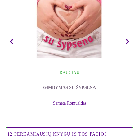
* pradėsite sveikesnį vaiką;
* bus sveikesnė nėštumo eiga;
* lengviau gimdysite;
* sumažės rizika sveikatai įvairiame amžiuje.
Vaiko pradėjimas ir gimimas – tai naujo gyvenimo
romano pirmi puslapiai, pirmi žmogaus žingsniai
nesuskaičiuojamų galimybių pasaulyje. Kurdami
vaiką, iš esmės kuriame dar vieną save. Meilė ir
rūpestis, kuriuos dovanojame savo vaikams, - tai
tęsinys to rūpesčio, kurį išreiškiame sau. Jeigu
DAUGIAU
norime sukurti pasaulį be prievartos, mums reikia
GIMDYMAS SU ŠYPSENA
pradėti nuo meilės ir rūpesčio dar iki kūdikio
gimimo.
Šemeta Romualdas
Romualdas Šemeta
***
Ši knyga, apimanti laikotarpį nuo pasirengimo
12 PERKAMIAUSIŲ KNYGŲ IŠ TOS PAČIOS