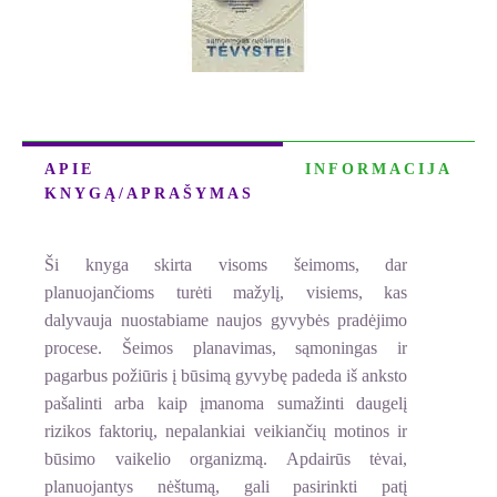
APIE
INFORMACIJA
KNYGĄ/APRAŠYMAS
Ši knyga skirta visoms šeimoms, dar
planuojančioms turėti mažylį, visiems, kas
dalyvauja nuostabiame naujos gyvybės pradėjimo
procese. Šeimos planavimas, sąmoningas ir
pagarbus požiūris į būsimą gyvybę padeda iš anksto
pašalinti arba kaip įmanoma sumažinti daugelį
rizikos faktorių, nepalankiai veikiančių motinos ir
būsimo vaikelio organizmą. Apdairūs tėvai,
planuojantys nėštumą, gali pasirinkti patį