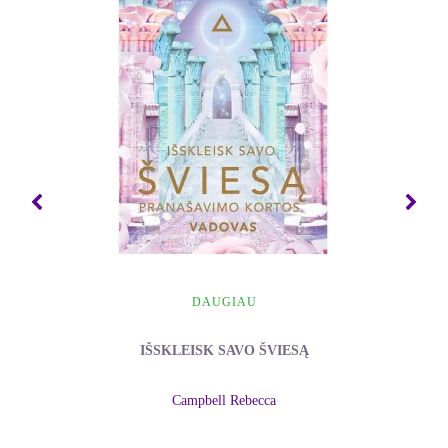
aukščiau materijos. Šis principas papildo aukščiau
minėtą proto ir kūno medicinos principą. Sielos,
proto ir kūno medicinos esmė yra sielos gydymas.
Visų pirma gydyk sielą - tada pasveiks protas ir
kūnas.
Mokydamiesi šio metodo, jūs bendrausite su savo
kūno, jo sistemų, organų ir ląstelių sielomis ir
prašysite, kad jos gydytųsi pačios. Be to, galima
tiesiogiai kreiptis į visus Budas, šventuosius,
gydančiuosius angelus, pakylėtuosius mokytojus ir
Dieviškąją Esybę (visas esybes, kurias jūs tikite) ir
DAUGIAU
prašyti jų gydymo bei palaiminimų. Žmonės žino,
kad gali kreiptis į dvasinį pasaulį ir kad malda gydo,
IŠSKLEISK SAVO ŠVIESĄ
tačiau jų gaunami rezultatai anaiptol nevienodi.
Taip yra dėl to, kad egzistuoja tam tikri principai ir
Campbell Rebecca
dėsniai, kurių reikia laikytis, jei norime dvasinio
pasaulio pagalbos. Knygoje mokysiu jus šios gilios