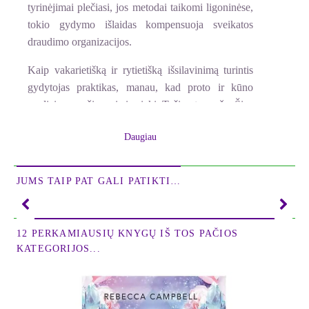
tyrinėjimai plečiasi, jos metodai taikomi ligoninėse,
tokio gydymo išlaidas kompensuoja sveikatos
draudimo organizacijos.
Kaip vakarietišką ir rytietišką išsilavinimą turintis
gydytojas praktikas, manau, kad proto ir kūno
medicina yra žingsnis į priekį. Tačiau to maža. Šios
metodikos ignoruoja patį svarbiausią veiksnį - sielą.
Daugiau
Siela yra sąmoninga, supratinga ir kūrybinga. Taip
pat ji turi galią gydyti ir laiminti. Gydyti gali ne tik
jūsų pačių siela (turiu omenyje jūsų kūno sielą), bet
JUMS TAIP PAT GALI PATIKTI…
ir jūsų organų sistemų, atskirų organų, net ląstelių
sielos. Svarbu, kad mes galime susisiekti su savo
kūno, organų sistemų, atskirų organų ir ląstelių
12 PERKAMIAUSIŲ KNYGŲ IŠ TOS PAČIOS
sielomis ir paprašyti jų, kad jos gydytųsi pačios.
KATEGORIJOS...
Sielos, proto ir kūno medicina grįsta sielos galios
veikimu, dėl to ji yra novatoriška ir XXI amžiuje
padarys perversmą. Ji akcentuoja principą siela