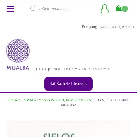
Products
search
Prisijungti arba užsiregistruoti
Įkvėpimo leidykla visiems
Sal Rachele Lietuvoje
PRADŽIA
/
KNYGOS
/
MIJALBOS LEISTŲ KNYGŲ ISTORIJA
/ SIELOS, PROTO IR KŪNO
MEDICINA