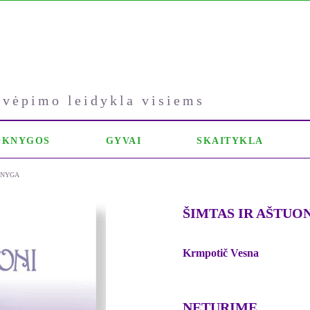
kvėpimo leidykla visiems
OKNYGOS
GYVAI
SKAITYKLA
 KNYGA
ŠIMTAS IR AŠTUONI
Krmpotič Vesna
NETURIME