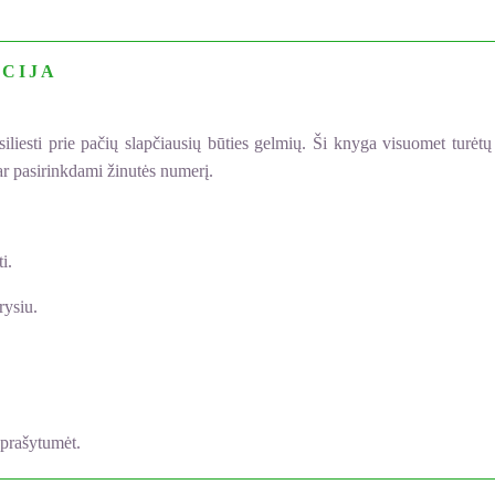
CIJA
esti prie pačių slapčiausių būties gelmių. Ši knyga visuomet turėtų būt
ar pasirinkdami žinutės numerį.
i.
rysiu.
paprašytumėt.