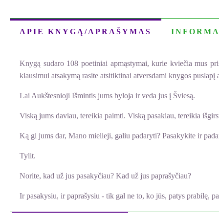
APIE KNYGĄ/APRAŠYMAS
INFORMA
Knygą sudaro 108 poetiniai apmąstymai, kurie kviečia mus prisili
klausimui atsakymą rasite atsitiktinai atversdami knygos puslapį 
Lai Aukštesnioji Išmintis jums byloja ir veda jus į Šviesą.
Viską jums daviau, tereikia paimti. Viską pasakiau, tereikia išgirst
Ką gi jums dar, Mano mielieji, galiu padaryti? Pasakykite ir pada
Tylit.
Norite, kad už jus pasakyčiau? Kad už jus paprašyčiau?
Ir pasakysiu, ir paprašysiu - tik gal ne to, ko jūs, patys prabilę, 