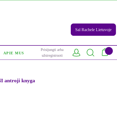
Sal Rachele Lietuvoje
Prisijungti arba
APIE MUS
užsiregistruoti
 antroji knyga