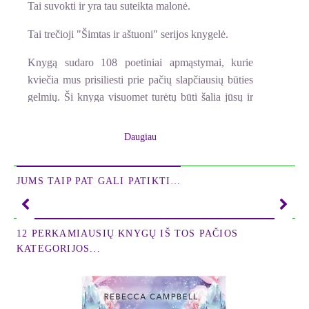
Tai suvokti ir yra tau suteikta malonė.
Tai trečioji "Šimtas ir aštuoni" serijos knygelė.
Knygą sudaro 108 poetiniai apmąstymai, kurie
kviečia mus prisiliesti prie pačių slapčiausių būties
gelmių. Ši knyga visuomet turėtų būti šalia jūsų ir
vesti jus keliu, nes iškilus klausimui atsakymą rasite
atsitiktinai atversdami knygos puslapį ar
Daugiau
pasirinkdami žinutės numerį.
Lai Aukštesnioji Išmintis jums byloja ir veda jus į
JUMS TAIP PAT GALI PATIKTI…
Šviesą.
12 PERKAMIAUSIŲ KNYGŲ IŠ TOS PAČIOS
KATEGORIJOS...