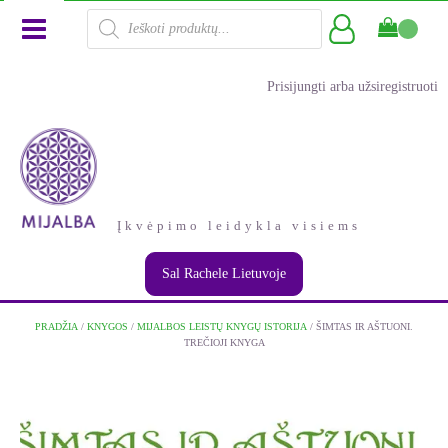
Products
search
Prisijungti arba užsiregistruoti
Įkvėpimo leidykla visiems
Sal Rachele Lietuvoje
PRADŽIA
/
KNYGOS
/
MIJALBOS LEISTŲ KNYGŲ ISTORIJA
/ ŠIMTAS IR AŠTUONI.
TREČIOJI KNYGA