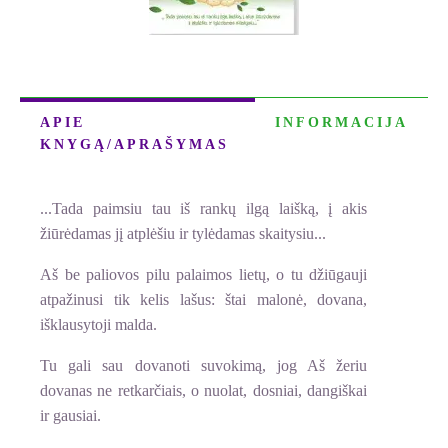
APIE
INFORMACIJA
KNYGĄ/APRAŠYMAS
...Tada paimsiu tau iš rankų ilgą laišką, į akis
žiūrėdamas jį atplėšiu ir tylėdamas skaitysiu...
Aš be paliovos pilu palaimos lietų, o tu džiūgauji
atpažinusi tik kelis lašus: štai malonė, dovana,
išklausytoji malda.
Tu gali sau dovanoti suvokimą, jog Aš žeriu
dovanas ne retkarčiais, o nuolat, dosniai, dangiškai
ir gausiai.