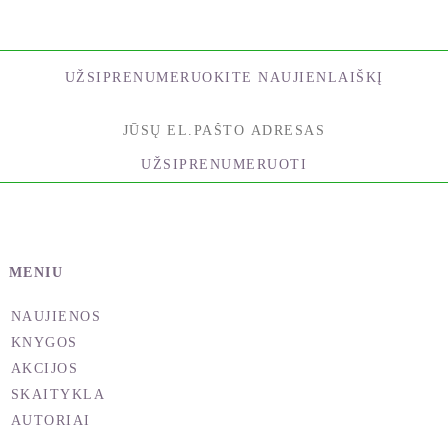
grupė atsirado Vokietijoje.
www.rockyourlife-yeah.com
UŽSIPRENUMERUOKITE NAUJIENLAIŠKĮ
Visada tikėjau dalykais, kurie atrodė neįmanomi.
Man, kaip ir Rudolfui, darbas teikia daug
džiaugsmo. Niekada nepamirškime, kad tik dėka
UŽSIPRENUMERUOTI
žmonių, kurie nepraradavo vilties, šiandien mes
skraidome lėktuvais, kylame į kosmosą ir turime
kompiuterius kaip šis, kuriuo aš dabar dirbu.
Ir dar – mes turime
Scorpions
!
MENIU
– Paulo Coelho
NAUJIENOS
KNYGOS
Kaip buvo įkurta garsiausia visų laikų Vokietijos
AKCIJOS
roko grupė?
SKAITYKLA
Sunkiu darbu? Per atkaklias kovas? Pamiršus, kas
AUTORIAI
yra poilsis ir malonumai?