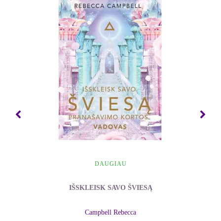
www.lars-amend.de
Pabandyk suprasti, kas esi ir kas nesi, tada tave
puolančių nesėkmių skaičius pamažu ims mažėti.
Scorpions
gyvavimo pradžioje tai dariau nuolatos.
Niekas nenorėjo klausytis mūsų muzikos, o spauda
draskė mus į skutelius: „Vokiečių roko grupė,
dainuojanti angliškai? Koks kvailys gali to
klausytis?“
Vokietijoje patirtų nesėkmių virtinė išmokė mus
praleisti pro ausis visus kvailus tauškalus ir sutelkti
dėmesį tik į muziką. Mes sukūrėme nepaprastą
DAUGIAU
grupės dinamiką ir į sceną kiekvieną kartą
lipdavome apimti beprotiškos euforijos. Iš mūsų
IŠSKLEISK SAVO ŠVIESĄ
veržėsi nežabotas gyvenimo džiaugsmas, kuriuo
užsikrėtė net ir skeptiškai nusiteikę anglai. Jie tik
Campbell Rebecca
stebėjosi, kaip čia gali būti, kad tokia kieta roko