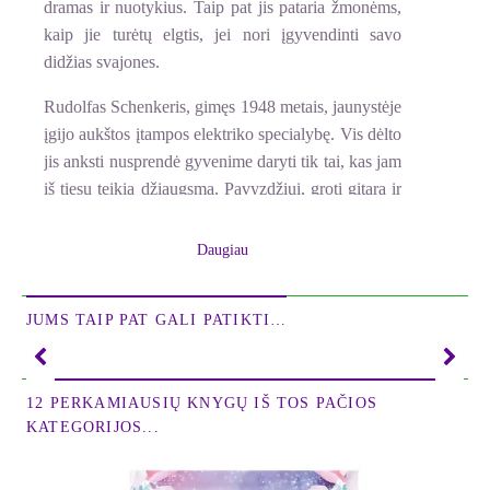
dramas ir nuotykius. Taip pat jis pataria žmonėms,
kaip jie turėtų elgtis, jei nori įgyvendinti savo
didžias svajones.
Rudolfas Schenkeris, gimęs 1948 metais, jaunystėje
įgijo aukštos įtampos elektriko specialybę. Vis dėlto
jis anksti nusprendė gyvenime daryti tik tai, kas jam
iš tiesų teikia džiaugsmą. Pavyzdžiui, groti gitara ir
įkurti grupę
Scorpions
, kuri sulaukė didžiausios
sėkmės Vokietijos roko istorijoje.
Daugiau
www.the-scorpions.com
JUMS TAIP PAT GALI PATIKTI…
Larsas Amendas,
gimęs 1978 metais Gysene, yra
muzikos žurnalistas ir kelių populiarių knygų
autorius. Jis dirbo
Tower Records
Londone,
MTV
ir
12 PERKAMIAUSIŲ KNYGŲ IŠ TOS PAČIOS
VIVA
televizijose,
JETZT
žurnale, Berlyno
KATEGORIJOS...
laikraštyje
Der Tagesspiegel
, taip pat Berlyno bei
Heseno radijo ir televizijos stotyse.