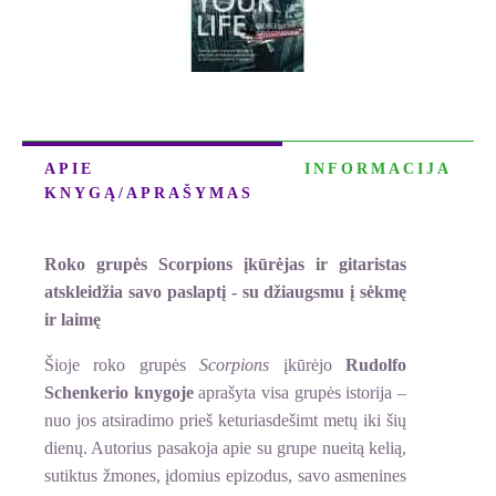
APIE
INFORMACIJA
KNYGĄ/APRAŠYMAS
Roko grupės Scorpions įkūrėjas ir gitaristas
atskleidžia savo paslaptį - su džiaugsmu į sėkmę
ir laimę
Šioje roko grupės
Scorpions
įkūrėjo
Rudolfo
Schenkerio knygoje
aprašyta visa grupės istorija –
nuo jos atsiradimo prieš keturiasdešimt metų iki šių
dienų. Autorius pasakoja apie su grupe nueitą kelią,
sutiktus žmones, įdomius epizodus, savo asmenines