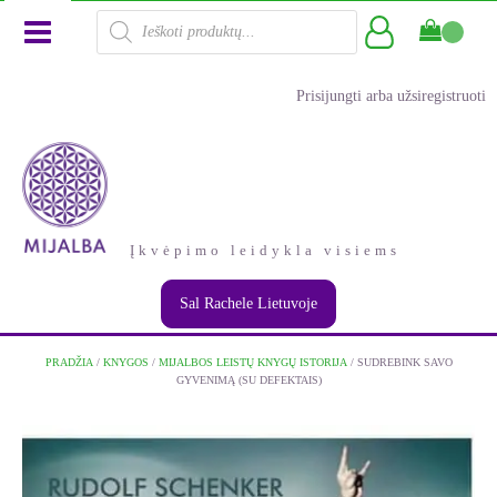
Products
search
Prisijungti arba užsiregistruoti
Įkvėpimo leidykla visiems
Sal Rachele Lietuvoje
PRADŽIA
/
KNYGOS
/
MIJALBOS LEISTŲ KNYGŲ ISTORIJA
/ SUDREBINK SAVO
GYVENIMĄ (SU DEFEKTAIS)