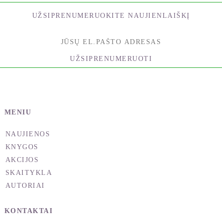
Kiekviena knyga, kiekvienas literatūros kūrinys yra
UŽSIPRENUMERUOKITE NAUJIENLAIŠKĮ
geranoriškas autoriaus kvietimas apsilankyti jo
pasaulyje. Minčių, jausmų, vizijų. Tuo pačiu tai ir
dalijimasis su kitais dvasine patirtimi, kuri leidžia
UŽSIPRENUMERUOTI
pamatyti dar vieną, galbūt iki šiol neregėtą mus
supančio pasaulio briauną, atspalvį, plotmę.
Knyga, kurią laikote rankose, kupina būtent tokių
netikėtumų. Viskas, ką manėte žiną apie būtį,
MENIU
likimą, save ir savo ryšius su aplinkiniais gali staiga
pažirti į smulkias smėlio smiltis, tačiau tai sukels ne
NAUJIENOS
nusivylimą, o greičiau džiugų suvokimą, kad žinios
KNYGOS
apie Visatos sandarą ir žmogaus vietą joje, žmogaus
AKCIJOS
egzistencijos prasmę, yra neaprėpiamo gylio. Ir kad
SKAITYKLA
neturėtume veltui švaistyti mums skirto laiko, kad
AUTORIAI
siektume šių žinių, keltume savo vibracinį dažnį,
plėstume sąmonę.
KONTAKTAI