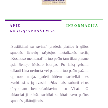
APIE
INFORMACIJA
KNYGĄ/APRAŠYMAS
„Susitikimai su savimi“ pradeda plačios ir gilios
sąmonės lietuvių rašytojos metafizikės seriją
„Kosmoso memuarai“ ir tuo pačiu tam tikra prasme
tęsia Senojo Meistro istorijas. Po laiką gebanti
keliauti Lina nerimsta vėl patirti ir tuo pačiu pažinti
ką nors nauja, padėti kitiems susitelkti ties
svarbiausiais jų dvasiai uždaviniais, suburti visus
kūrybiniam bendradarbiavimui su Visata. O
labiausiai ji trokšta susitikti su kitais savo pačios
sąmonės įsikūnijimais...