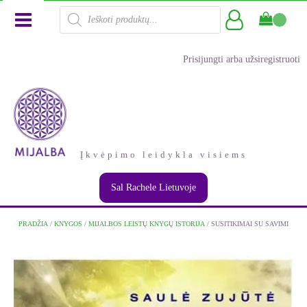
Products
search
Prisijungti arba užsiregistruoti
Įkvėpimo leidykla visiems
Sal Rachele Lietuvoje
PRADŽIA
/
KNYGOS
/
MIJALBOS LEISTŲ KNYGŲ ISTORIJA
/ SUSITIKIMAI SU SAVIMI