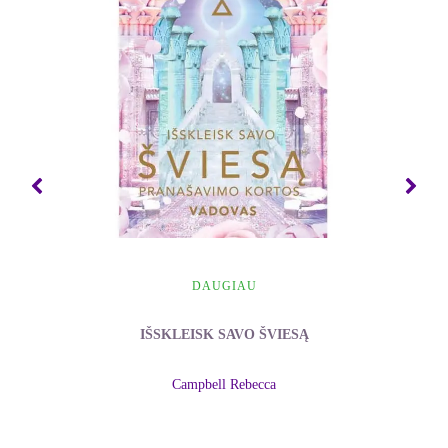
* * *
„– Jaučiu, kaip blaškaisi ieškodama naujos krypties
savo energijoms, – tęsė Nastasija. – Manau, kad
tokiu tikslu galima laikyti siekį savo pavyzdžiu
skatinti žmonių norą susipažinti ir bendradarbiauti
su skirtingų pasaulių ir kitoniškos sąmonės
struktūros būtybėmis. <...> Nemanykite, kad tai bus
tik svaiginantys, pavojingi nuotykiai. Ilgalaikiai
projektai įgyvendinami žingsnis po žingsnio, beveik
neregimai ir kartais netgi nuobodžiai. Čia svarbu
būti
ir savimi rėžti naują vagą žmonijos
DAUGIAU
kolektyvinėje pasąmonėje. Būti savimi, spinduliuoti
savo vertybes, gyventi pagal jas ir skleisti savo
IŠSKLEISK SAVO ŠVIESĄ
sąmonės vibracijas į aplinką. Dėl to tokių ilgų
projektų dalyviams patariama
rasti ką veikti
.“
Campbell Rebecca
Redaktorės žodis