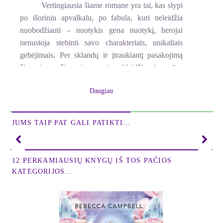
Vertingiausia šiame romane yra tai, kas slypi
po išoriniu apvalkalu, po fabula, kuri neleidžia
nuobodžiauti – nuotykis gena nuotykį, herojai
nenustoja stebinti savo charakteriais, unikaliais
gebėjimais. Per sklandų ir įtraukiantį pasakojimą
žingsnis po žingsnio autorė atskleidžia visą mūsų
regimos ir neregimos būties struktūrą bei raidą,
Daugiau
kurios sisteminimui ir žinių įgijimui apie tai skyrė ir
tebeskiria daug laiko ir energijos.
JUMS TAIP PAT GALI PATIKTI…
Tikiu, kad sisteminė, plati pasaulėžiūra padeda
aiškiau suvokti save, savo vietą būties evoliucijoje,
suteikia pakantumo kitoniškumui, skatina
12 PERKAMIAUSIŲ KNYGŲ IŠ TOS PAČIOS
bendradarbiauti ir galų gale tapti evoliucijos
KATEGORIJOS...
bendrakūrėjais.
Saulė Zujūtė