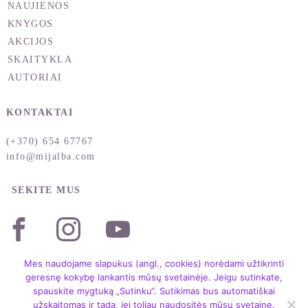
NAUJIENOS
KNYGOS
AKCIJOS
SKAITYKLA
AUTORIAI
KONTAKTAI
(+370) 654 67767
info@mijalba.com
SEKITE MUS
Mes naudojame slapukus (angl., cookies) norėdami užtikrinti
geresnę kokybę lankantis mūsų svetainėje. Jeigu sutinkate,
spauskite mygtuką „Sutinku“. Sutikimas bus automatiškai
užskaitomas ir tada, jei toliau naudositės mūsų svetaine.