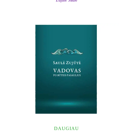
Zujūtė Saulė
DAUGIAU