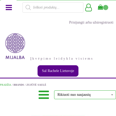
Products
search
Prisijungti arba užsiregistruoti
Įkvėpimo leidykla visiems
Sal Rachele Lietuvoje
PRADŽIA
/ BRANDS / ZUJŪTĖ SAULĖ