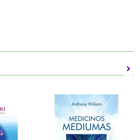
tai, kaip jos yra susijusios su jūsų karjera,
rtimi ir kitomis gyvenimo sritimis. Taip pat
chetipinės įžvalgos padės jums suvokti savo
jais, kad galėtumėte sužinoti savo gyvenimo
, kad su visais, kurie atėjo į jūsų gyvenimą,
ykius ir emocijas paversti dvasiniu auksu.“
alios Dvasios dalis ir kiekvienam yra skirta