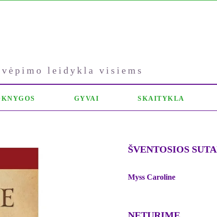
kvėpimo leidykla visiems
OKNYGOS
GYVAI
SKAITYKLA
ŠVENTOSIOS SUT
Myss Caroline
NETURIME