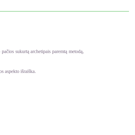
o pačios sukurtą archetipais paremtą metodą,
os aspekto išraiška.