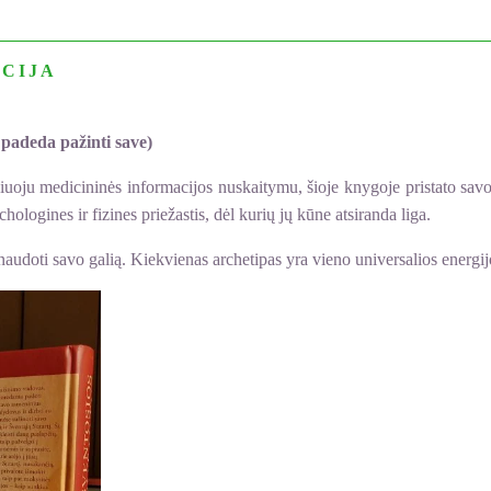
CIJA
 padeda pažinti save)
viuoju medicininės informacijos nuskaitymu, šioje knygoje pristato sav
ologines ir fizines priežastis, dėl kurių jų kūne atsiranda liga.
audoti savo galią. Kiekvienas archetipas yra vieno universalios energij