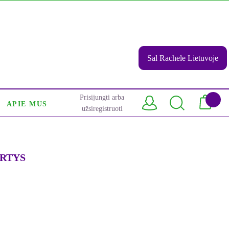
Sal Rachele Lietuvoje
Prisijungti arba
APIE MUS
užsiregistruoti
ARTYS