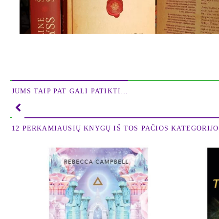
finansais, galios panaudojimu, žmogiškuoju teisingumu prieš die
JUMS TAIP PAT GALI PATIKTI…
gilinsitės į tai, kaip archetipinės energijos veikia dvylika s
gyvenimo misiją, dvasiškai augti ir išmokti atskleisti savo dievišk
12 PERKAMIAUSIŲ KNYGŲ IŠ TOS PAČIOS KATEGORIJOS
„Tai yra savęs pažinimo vadovas, kurį parašiau, norėdama padėt
misiją ir Šventąją Sutartį. Ši knyga padės atskleisti daug paslap
turite Sutartį, nusakančią, kokias pamokas privalote išmokti vieni
„Mūsų žodžiai, mintys, darbai ir vizijos veikia ne tik mūsų sve
išpildyti Žemėje Šventąją Sutartį, kuri prisideda prie asmeninio d