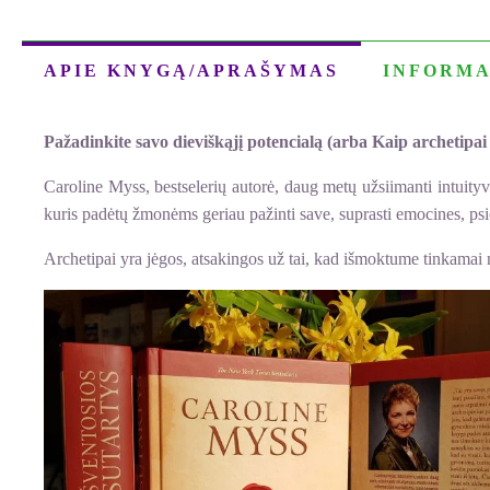
APIE KNYGĄ/APRAŠYMAS
INFORMA
Pažadinkite savo dieviškąjį potencialą (arba Kaip archetipai
Caroline Myss, bestselerių autorė, daug metų užsiimanti intuity
kuris padėtų žmonėms geriau pažinti save, suprasti emocines, psich
Archetipai yra jėgos, atsakingos už tai, kad išmoktume tinkamai n