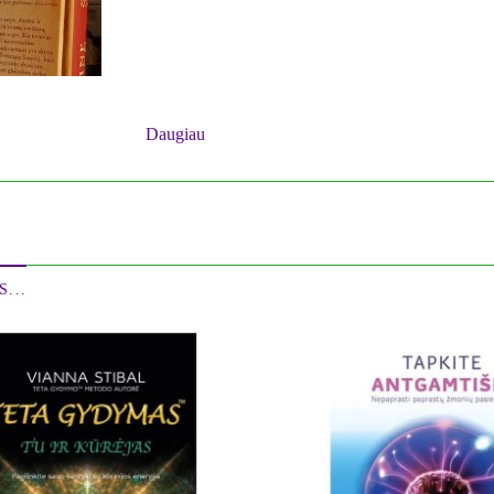
Daugiau
Šioje knygoje tyrinėsite savo archetipines energijas ir 
viškąjį teisingumą, ligomis, šeima, seksualumu, kūryba, santykiais, mi
ričių, kurios apima visus pagrindinius žmogaus gyvenimo aspektus. Ar
ąjį potencialą.
...
i jums atpažinti savo asmeninius archetipinius palydovus ir dirbti su 
čių, nes išmoksite kitaip pažvelgti į santykius su žmonėmis ir suprasite
 iš kitų. Čia taip pat mokysitės dvasinės alchemijos – kaip sunkius sant
ikatą, bet ir visa, kas mus supa. Kiekvienas žmogus yra svarbi univers
vasinio augimo ir prie visos globalios sielos evoliucijos.“