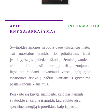
APIE
INFORMACIJA
KNYGĄ/APRAŠYMAS
Švytuokles žmonės naudoja daug tūkstančių metų.
Tai nuostabus įrankis, jo pritaikymas labai
įvairialypis: jis padeda ieškoti požeminių vandens
telkinių bei kitų paslėptų turtų, juo diagnozuojamos
ligos bei randami tinkamiausi vaistai, galų gale
švytuoklės atsako į pačius įvairiausius gyvenime
pasitaikančius klausimus.
Perskaitę šią knygą sužinosite, kaip pasigaminti
švytuoklę ar kaip ją išsirinkti, kad atitiktų jūsų
specifinę energiją ir poreikius, kaip ją paskui