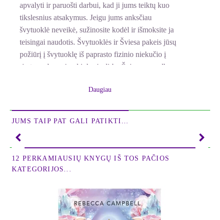
apvalyti ir paruošti darbui, kad ji jums teiktų kuo
tikslesnius atsakymus. Jeigu jums anksčiau
švytuoklė neveikė, sužinosite kodėl ir išmoksite ja
teisingai naudotis. Švytuoklės ir Šviesa pakeis jūsų
požiūrį į švytuoklę iš paprasto fizinio niekučio į
rimtą gydymo įrankį, kuris dirba Šviesos pagalba,
kad padėtų mums kasdieniniame gyvenime. Be kita
Daugiau
ko, rasite informacijos apie kai kuriuos su gydymu
susijusius dalykus, sužinosite, kokį poveikį mūsų
organizmui daro brangieji akmenys, dvasinio kelio
JUMS TAIP PAT GALI PATIKTI…
prasmė.
Diane Stein - populiari autorė, parašiusi per dvi
12 PERKAMIAUSIŲ KNYGŲ IŠ TOS PAČIOS
dešimtis knygų, jos temos yra natūralusis gydymas,
KATEGORIJOS...
metafizika, moters dvasingumo ugdymas, reiki
technika. Diane Stein gyvena Floridoje, daugiau
apie ją sužinosite atsidarę tinklalapį
www.dianestein.net.