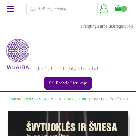
Products
search
Prisijungti arba užsiregistruoti
Įkvėpimo leidykla visiems
Sal Rachele Lietuvoje
PRADŽIA
/
KNYGOS
/
MIJALBOS LEISTŲ KNYGŲ ISTORIJA
/ ŠVYTUOKLĖS IR ŠVIESA