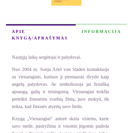
APIE
INFORMACIJA
KNYGĄ/APRAŠYMAS
Naujųjų laikų sergėtojai ir palydovai.
Nuo 2004 m. Sonja Ariel von Staden kontaktuoja
su vienaragiais, kuriuos ji pirmiausia išvydo kaip
angelų palydovus. Jie simbolizuoja jai žemišką
apsaugą, galią ir teisingumą. Vienaragiai trokšta
perteikti žmonėms svarbių žinių, juos mokyti, tik
reikia, kad žmonės atvertų savo širdis.
Knygą „Vienaragiai“ autorė skiria visiems, kurie
savo meile, pasiryžimu ir visomis jėgomis padeda