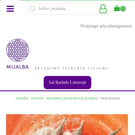
Products
search
Prisijungti arba užsiregistruoti
Įkvėpimo leidykla visiems
Sal Rachele Lietuvoje
PRADŽIA
/
KNYGOS
/
MIJALBOS LEISTŲ KNYGŲ ISTORIJA
/ VIENARAGIAI