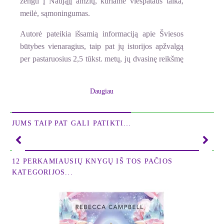
žengti į Naująjį amžių, kuriame viešpataus taika,
meilė, sąmoningumas.
Autorė pateikia išsamią informaciją apie Šviesos
būtybes vienaragius, taip pat jų istorijos apžvalgą
per pastaruosius 2,5 tūkst. metų, jų dvasinę reikšmę
.
Skaitytojas kviečiamas pajusti ypatingą galią ir
Daugiau
išmintį, kurias vienaragiai gali suteikti žmonėms.
Autorė teigia, kad kiekvienas, kuris nori geriau
JUMS TAIP PAT GALI PATIKTI…
pažinti save, gali naudoti jų energiją ir išmintį, kurią
autorei pavyko užfiksuoti savo paveiksluose.
Knygoje pateikiama daug vienaragių mokymų ir
12 PERKAMIAUSIŲ KNYGŲ IŠ TOS PAČIOS
pratimų, padedančių atstatyti pasitikėjimą ir vidinę
KATEGORIJOS...
ramybę.
***
Ištrauka iš knygos