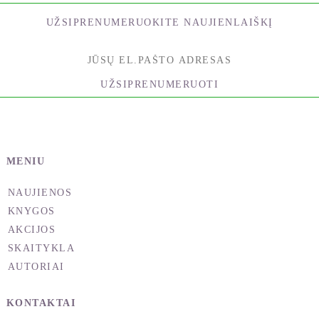
kurią sukurs vaizduotė ir kuri labiausiai patiks.
UŽSIPRENUMERUOKITE NAUJIENLAIŠKĮ
Galima pasirinkti paveikslą iš šios knygos arba
sukurti jį savo širdyje. Vienaragiai visada būna arti
šio pasaulio sielų, todėl jų kviestis iš toli nereikės.
Pasiųsk mintį, džiugų pasveikinimą ar prašymą, ir
UŽSIPRENUMERUOTI
jie susidomės tavimi.
Jų prigimtis didinga ir galinga, tačiau jie niekada
neišaukština savęs, nes jiems svetimi žmogiškas
MENIU
vertybių suvokimas ir ego diktuojami tikslai. Jie
egzistuoja už dualumo ribų, ir jiems nereikia kito
NAUJIENOS
energijos kaip „papildo“. Jie atsakys į klausimus ir
KNYGOS
dovanos idėjų, darys tai iš didžiulės meilės ir
AKCIJOS
atjautos, nekeldami jokių sąlygų ir nieko už tai
SKAITYKLA
nesitikėdami
AUTORIAI
Būdami tyros energijos forma, vienaragiai švyti. Jie
vibruoja labai aukštu dažniu, ir tik panorėjus,
KONTAKTAI