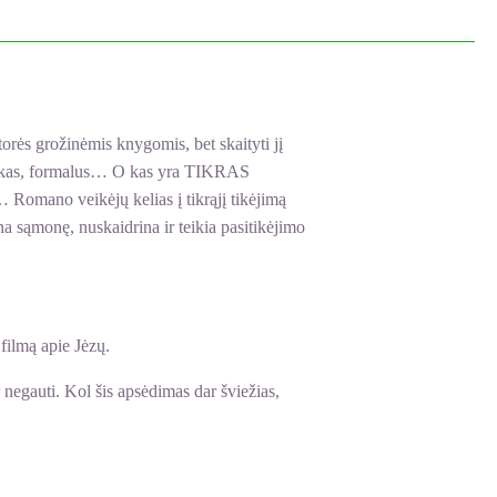
orės grožinėmis knygomis, bet skaityti jį
anatiškas, formalus… O kas yra TIKRAS
s… Romano veikėjų kelias į tikrąjį tikėjimą
na sąmonę, nuskaidrina ir teikia pasitikėjimo
 filmą apie Jėzų.
 negauti. Kol šis apsėdimas dar šviežias,