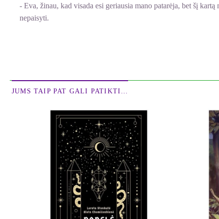
- Eva, žinau, kad visada esi geriausia mano patarėja, bet šį kartą m
nepaisyti.
Ragelyje Maiklas girdėjo gilų pašnekovės atodūsį, kuris reiškė, ka
priešinsis.
- Gerai, Maiklai, pasistengsiu gauti kokį nors jos kontaktą...
- O tu pati skaitei? – pasitikslino režisierius.
JUMS TAIP PAT GALI PATIKTI…
- Ne, šitos dar neskaičiau. Visi jos bestseleriai puikūs, tikiu, kad
- Paskaityk, Eva. Tu suprasi. Kas gali būti aktualiau? Ir paskubėk.
- Gerai. Pažadu šiandien pat įsigyti tą knygą.
- Ir šiandien pat pradėk ieškoti autorės.
- O tai bus tikra problema... Maiklai, tu juk žinai, kad ji slepias
triukas? Tai intriguoja žmones, todėl jie geriau perka jos knyga