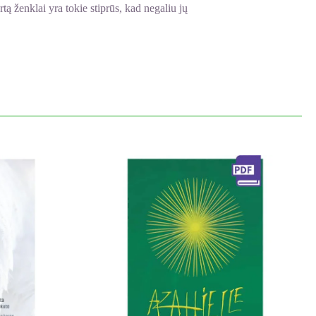
rtą ženklai yra tokie stiprūs, kad negaliu jų
yra prašoma, net jei pačios širdis tam ir
kiškesnė tema būtų paklausesnė?
ą...
io puslapio. Gal toks slaptumas yra reklaminis