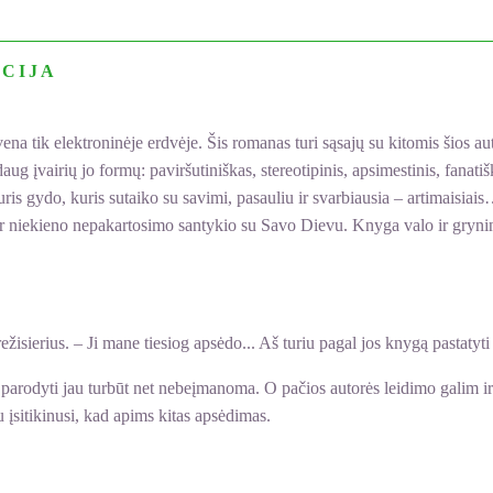
CIJA
 tik elektroninėje erdvėje. Šis romanas turi sąsajų su kitomis šios aut
 daug įvairių jo formų: paviršutiniškas, stereotipinis, apsimestinis, f
uris gydo, kuris sutaiko su savimi, pasauliu ir svarbiausia – artimaisiai
o ir niekieno nepakartosimo santykio su Savo Dievu. Knyga valo ir gryni
ežisierius. – Ji mane tiesiog apsėdo... Aš turiu pagal jos knygą pastatyti
o parodyti jau turbūt net nebeįmanoma. O pačios autorės leidimo galim ir
u įsitikinusi, kad apims kitas apsėdimas.