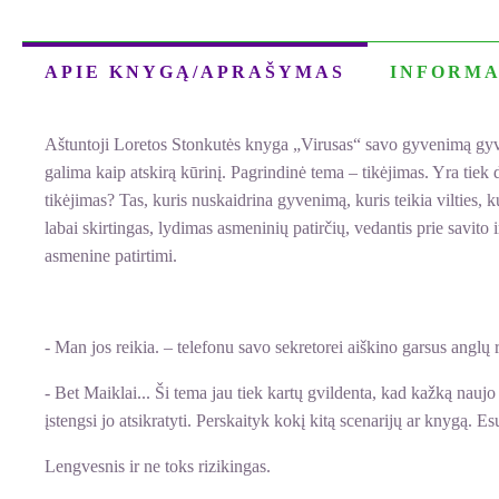
APIE KNYGĄ/APRAŠYMAS
INFORMA
Aštuntoji Loretos Stonkutės knyga „Virusas“ savo gyvenimą gyvena
galima kaip atskirą kūrinį. Pagrindinė tema – tikėjimas. Yra tiek
tikėjimas? Tas, kuris nuskaidrina gyvenimą, kuris teikia vilties, k
labai skirtingas, lydimas asmeninių patirčių, vedantis prie savit
asmenine patirtimi.
- Man jos reikia. – telefonu savo sekretorei aiškino garsus anglų r
- Bet Maiklai... Ši tema jau tiek kartų gvildenta, kad kažką nauj
įstengsi jo atsikratyti. Perskaityk kokį kitą scenarijų ar knygą. Es
Lengvesnis ir ne toks rizikingas.