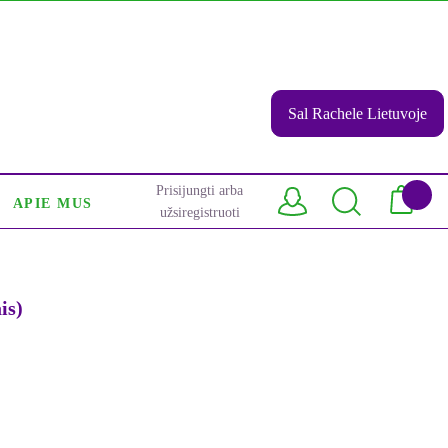
Sal Rachele Lietuvoje
Prisijungti arba
APIE MUS
užsiregistruoti
is)