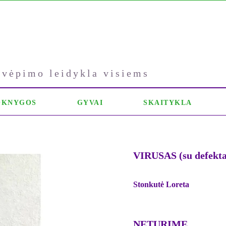
kvėpimo leidykla visiems
OKNYGOS
GYVAI
SKAITYKLA
VIRUSAS (su defekta
Stonkutė Loreta
NETURIME