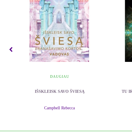
- Taip, kiti režisieriai tai jau išbandė. Leidykloje kažkas pardavė
- Gal ji nemoka angliškai... Parašysime jai lietuviškai. – nusijuo
- Manai, kad kiti režisieriai to nebandė? Juk nebūtų tokie kvaili..
- Klausyk, man kažkas skambina kita linija. Turiu atsiliepti. O tu
- Gerai. Iki. – dar ištarė Eva, bet šių žodžių Maiklas jau nebegird
DAUGIAU
IŠSKLEISK SAVO ŠVIESĄ
TU I
Campbell Rebecca