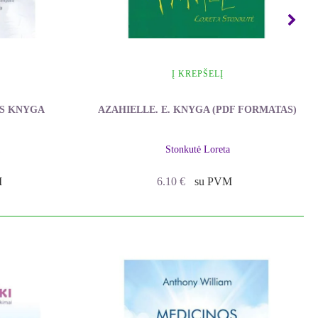
moteris vertina privatumą, kurio garsenybės
inių. Kas ji, kiek jai metų, kaip atrodo,
Į KREPŠELĮ
gamtoje, vienumoje. Greičiausiai, kokia
AZAHIELLE. E. KNYGA (PDF FORMATAS)
ĖS KNYGA
zacijos teisę?
Stonkutė Loreta
6.10
€
su PVM
M
pirmąsias jos knygas. Jie autorės