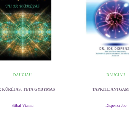
 jos elektroninį adresą už gerus pinigus, bet ji nei vienam neatsakė.
kė Maiklas.
. Manau, kad ji gavo laiškus, bet paprasčiausiai neatsakė į juos.
 užsiimk tuo reikalu. Kai tik ką turėsi, skambink.
ėjo, atsijungė.
DAUGIAU
DAUGIAU
R KŪRĖJAS. TETA GYDYMAS
TAPKITE ANTGAM
Stibal Vianna
Dispenza Joe