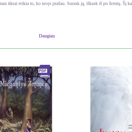
an tikrai reikia to, ko tavęs prašau. Surask ją, iškask iš po žemių. Šį ka
d jo ištikima draugė ir didžiausia pagalbininkė nusileido ir padarys, ko 
Daugiau
 verta statyti filmą, bet ar tikrai pasirinkai teisingai? Gal kokia šiuolai
 Bijau, kad mes būsime ne vieninteliai, norintys gauti teisę į ekranizacij
i. Nėra nė vieno jos interviu, nė vienos jos nuotraukos... Jokio internetin
s? Kaip manai?