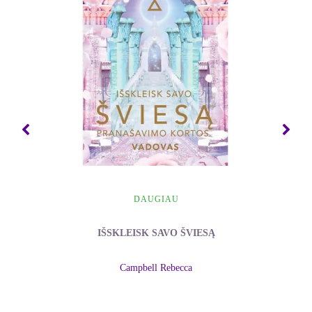
kryptį, žengiant teisingu keliu padrąsins
eiti toliau ir laiduos, jog viskas gyvenime
tarnauja aukštesniam tikslui. Taip pat
sužinosite, kaip medituoti, suformuluoti
ketinimą, melstis, „tapšnoti“ ir panaudoti
kristalus, kad galėtumėte palaikyti
bendravimą su mylimais žmonėmis ir
įsitikintumėte, jog niekada nesate vieni.
***
DAUGIAU
Tammy Mastroberte yra ribotos
IŠSKLEISK SAVO ŠVIESĄ
atsakomybės įmonės „Elevated Existence
LLC“ įkūrėja ir „Clarion“ bei „Folio“
Campbell Rebecca
apdovanoto internetinio žurnalo „Elevated
Existence Magazine“ leidėja. Ji nuolat