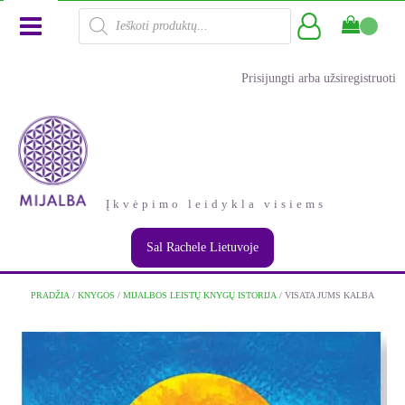
Products
search
Prisijungti arba užsiregistruoti
Įkvėpimo leidykla visiems
Sal Rachele Lietuvoje
PRADŽIA
/
KNYGOS
/
MIJALBOS LEISTŲ KNYGŲ ISTORIJA
/ VISATA JUMS KALBA