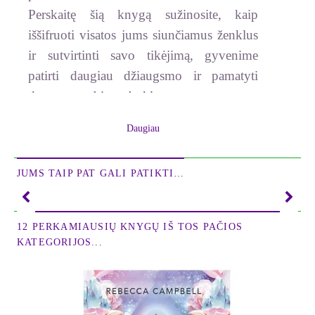
Perskaitę šią knygą sužinosite, kaip
iššifruoti visatos jums siunčiamus ženklus
ir sutvirtinti savo tikėjimą, gyvenime
patirti daugiau džiaugsmo ir pamatyti
daug nuostabių stebuklų.
Kartu su autore Tammy Mastroberte
Daugiau
ženkite penkis didelius žingsnius ir tapkite
sąmoningi, kad galėtumėte gauti jums
JUMS TAIP PAT GALI PATIKTI…
siunčiamus ženklus, atpažintumėte kelią
rodančius sinchroniškumus ir
12 PERKAMIAUSIŲ KNYGŲ IŠ TOS PAČIOS
paaukštintumėte savo virpesius,
KATEGORIJOS...
rezonuojančius su visata ir dvasine sritimi.
Naudodamiesi šiais paprastais metodais
susivienysite su galingomis energijomis,
kurios jums nuklydus nuo kelio parodys