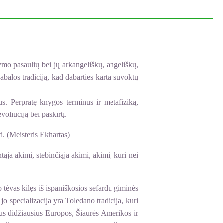
mo pasaulių bei jų arkangeliškų, angeliškų,
balos tradiciją, kad dabarties karta suvoktų
us. Perpratę knygos terminus ir metafiziką,
oliuciją bei paskirtį.
ti. (Meisteris Ekhartas)
tąja akimi, stebinčiąja akimi, akimi, kuri nei
tėvas kilęs iš ispaniškosios sefardų giminės
 specializacija yra Toledano tradicija, kuri
sus didžiausius Europos, Šiaurės Amerikos ir