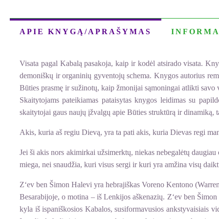
APIE KNYGĄ/APRAŠYMAS
INFORMA
Visata pagal Kabalą pasakoja, kaip ir kodėl atsirado visata. K
demoniškų ir organinių gyventojų schema. Knygos autorius remias
Būties prasmę ir sužinotų, kaip žmonijai sąmoningai atlikti savo
Skaitytojams pateikiamas pataisytas knygos leidimas su papildo
skaitytojai gaus naujų įžvalgų apie Būties struktūrą ir dinamiką, 
Akis, kuria aš regiu Dievą, yra ta pati akis, kuria Dievas regi man
Jei ši akis nors akimirkai užsimerktų, niekas nebegalėtų daugiau e
miega, nei snaudžia, kuri visus sergi ir kuri yra amžina visų daik
Z‘ev ben Šimon Halevi yra hebrajiškas Voreno Kentono (Warren Ke
Besarabijoje, o motina – iš Lenkijos aškenazių. Z‘ev ben Šimon 
kyla iš ispaniškosios Kabalos, susiformavusios ankstyvaisiais vi