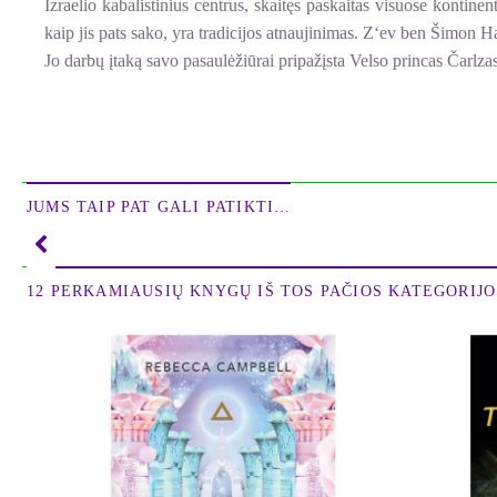
Izraelio kabalistinius centrus, skaitęs paskaitas visuose kontine
kaip jis pats sako, yra tradicijos atnaujinimas. Z‘ev ben Šimon 
Jo darbų įtaką savo pasaulėžiūrai pripažįsta Velso princas Čarl
„Kiekvienas yra žvelgęs į Paukščių Taką, į visatos platybes. Kai
kuri jį valdo. Kiekvienoje žmonių kartoje atsirasdavo vienas 
perduodamos mums per Kabalą, idant mes, kaip Jokūbas, taip p
Pulkais.“
JUMS TAIP PAT GALI PATIKTI…
Z‘ev ben Šimon Halevi
12 PERKAMIAUSIŲ KNYGŲ IŠ TOS PAČIOS KATEGORIJOS