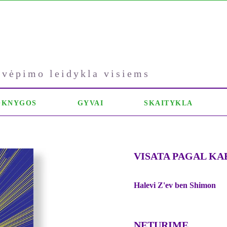
kvėpimo leidykla visiems
OKNYGOS
GYVAI
SKAITYKLA
VISATA PAGAL KA
Halevi Z'ev ben Shimon
NETURIME