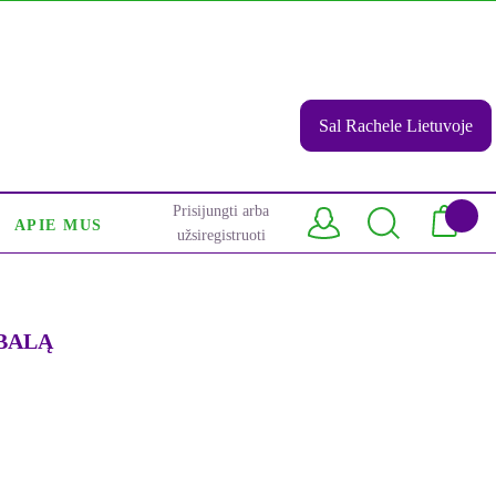
Sal Rachele Lietuvoje
Prisijungti arba
APIE MUS
užsiregistruoti
BALĄ