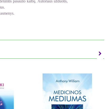
 dešimtis pasaulio kalbų. Autoriaus užduotis,
ius.
s asmenys.
atoma struktūra, kurioje yra mūsų pasaulis ir
riniją nuo pat jos ištakų. Šios jų įžvalgos
s su besileidžiančiais ir kylančiais Dievo