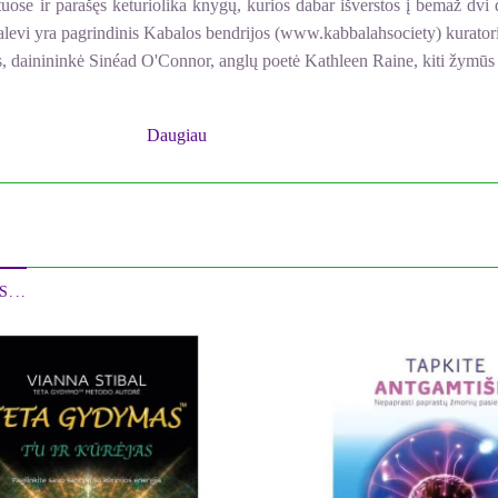
ntuose ir parašęs keturiolika knygų, kurios dabar išverstos į bemaž dvi
Halevi yra pagrindinis Kabalos bendrijos (www.kabbalahsociety) kurator
zas, dainininkė Sinéad O'Connor, anglų poetė Kathleen Raine, kiti žymū
 kurie suvokė, jog už tolimiausių galaktikų driekiasi kitas matmuo, nem
kitas, kuris sugebėdavo prasiskverbti pro kosminį šydą ir išvysti Kū
Daugiau
at galėtumėme pamatyti didžiąsias Žemę ir Dangų jungiančias kopėčia
...