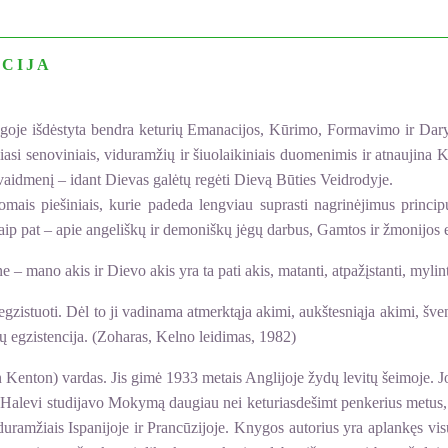
CIJA
nygoje išdėstyta bendra keturių Emanacijos, Kūrimo, Formavimo ir Dary
i senoviniais, viduramžių ir šiuolaikiniais duomenimis ir atnaujina Ka
 vaidmenį – idant Dievas galėtų regėti Dievą Būties Veidrodyje.
mais piešiniais, kurie padeda lengviau suprasti nagrinėjimus princip
taip pat – apie angeliškų ir demoniškų jėgų darbus, Gamtos ir žmonijos ev
e – mano akis ir Dievo akis yra ta pati akis, matanti, atpažįstanti, mylin
gzistuoti. Dėl to ji vadinama atmerktąja akimi, aukštesniąja akimi, šven
tų egzistencija. (Zoharas, Kelno leidimas, 1982)
nton) vardas. Jis gimė 1933 metais Anglijoje žydų levitų šeimoje. Jo 
Halevi studijavo Mokymą daugiau nei keturiasdešimt penkerius metus, jo
duramžiais Ispanijoje ir Prancūzijoje. Knygos autorius yra aplankęs vi