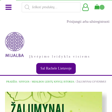
Products
search
Prisijungti arba užsiregistruoti
Įkvėpimo leidykla visiems
Sal Rachele Lietuvoje
PRADŽIA
/
KNYGOS
/
MIJALBOS LEISTŲ KNYGŲ ISTORIJA
/ ŽALUMYNAI GYVENIMUI