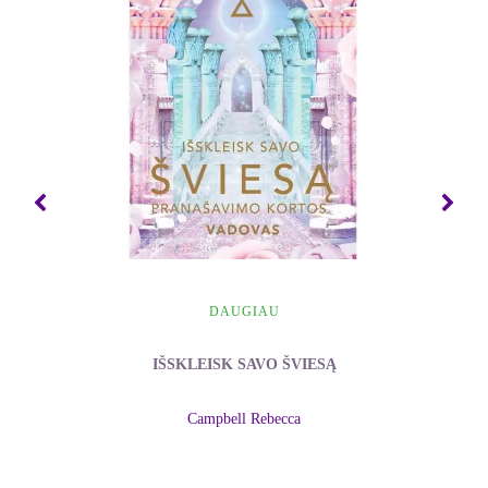
meistriška koncepcija yra nepaprastai vertinga ir
veiksminga – gali būti, kad per artimiausią
dešimtmetį iš esmės pasikeis mūsų supratimas apie
sveikatos palaikymą.
Thomas C. Chavez, homeopatas, knygos Body
Electronics (Kūno elektronika) autorius
DAUGIAU
IŠSKLEISK SAVO ŠVIESĄ
Campbell Rebecca