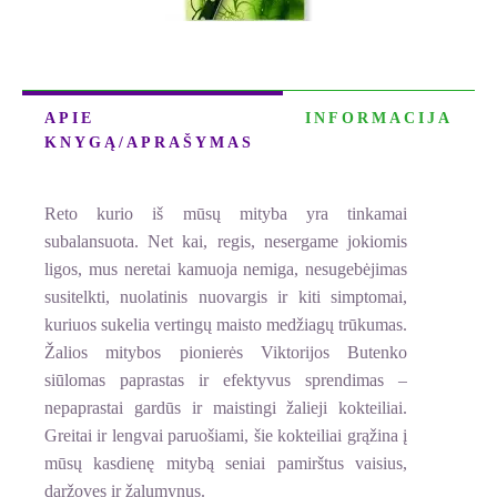
APIE
INFORMACIJA
KNYGĄ/APRAŠYMAS
Reto kurio iš mūsų mityba yra tinkamai
subalansuota. Net kai, regis, nesergame jokiomis
ligos, mus neretai kamuoja nemiga, nesugebėjimas
susitelkti, nuolatinis nuovargis ir kiti simptomai,
kuriuos sukelia vertingų maisto medžiagų trūkumas.
Žalios mitybos pionierės Viktorijos Butenko
siūlomas paprastas ir efektyvus sprendimas –
nepaprastai gardūs ir maistingi žalieji kokteiliai.
Greitai ir lengvai paruošiami, šie kokteiliai grąžina į
mūsų kasdienę mitybą seniai pamirštus vaisius,
daržoves ir žalumynus.