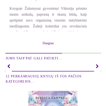
Knygoje Žalumynai gyvenimui Viktorija pristato
mums unikalų, paprastą ir skanų būdą, kaip
aprūpinti savo organizmą visomis mitybinėmis
medžiagomis. Žalieji kokteiliai yra revoliucinis
atradimas! Patariu perskaityti šią knygą kiekvienam.
Joje daug naudingos informacijos ras ir tie, kurie
Daugiau
dar tik pradeda gyventi sveikiau, ir tie, kurie jau
daug metų maitinasi žaliu maistu!
Phyllis Linn, žaliavalgystės entuziastė
JUMS TAIP PAT GALI PATIKTI…
Žalumynai gyvenimui – tai revoliucinė ir kartu
paprasta idėja, kurios laikas jau atėjo. Ši knyga
12 PERKAMIAUSIŲ KNYGŲ IŠ TOS PAČIOS
suteikia įkvėpimo ir išsamios informacijos visiems,
KATEGORIJOS...
norintiems gyventi sveikiau. Ji praturtins kiekvieno
sąmoningo vartotojo biblioteką.
Midwest Book Review
Viktorijos Butenko pateikta aiški, paprasta ir