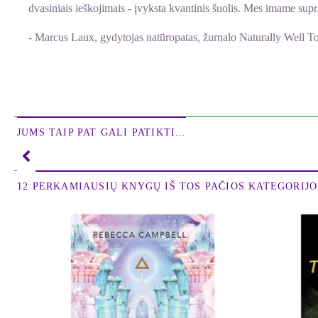
dvasiniais ieškojimais - įvyksta kvantinis šuolis. Mes imame suprast
- Marcus Laux, gydytojas natūropatas, žurnalo Naturally Well To
Daktaro Emoto tyrimai puikiai parodo, kokia didelė yra meilės i
ateitį.
- Noelle C. Nelson, knygos Supratimo jėga (The Power of Appre
JUMS TAIP PAT GALI PATIKTI…
Pasaulinio garso japonų mokslininko daktaro Masaru Emoto knyga
kadangi žmogaus kūną, kaip ir visą planetą, didžiąja dalimi sudar
žemėje problemas.
12 PERKAMIAUSIŲ KNYGŲ IŠ TOS PAČIOS KATEGORIJOS