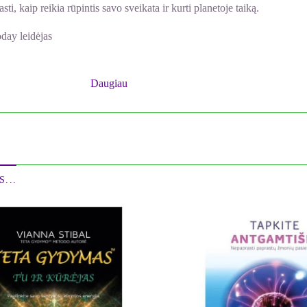
i, kaip reikia rūpintis savo sveikata ir kurti planetoje taiką.
day leidėjas
r dėkingumo jėga. Ji palaiko mūsų dvasios, kūno ir proto gerovę. Jo kn
Daugiau
ciation) bendraautoris
 išties revoliucinė. Savo tyrimais jis nustatė, kad mūsų mintys, jau
o vanduo, tai šis mokslinis faktas leidžia visai kitaip pažvelgti į sveik
...