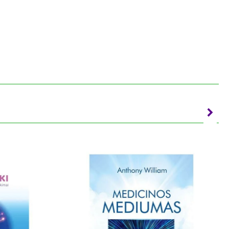
yga yra svarus indėlis kuriant mūsų pasaulio
smai ir žodžiai veikia vandens molekules. O
atos, aplinkos apsaugos ir taikos išsaugojimo