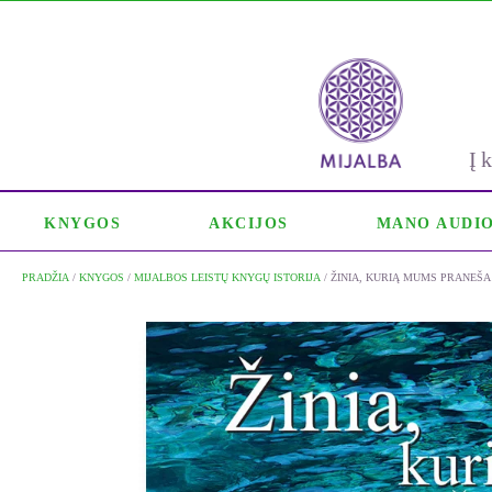
Į
KNYGOS
AKCIJOS
MANO AUDI
PRADŽIA
/
KNYGOS
/
MIJALBOS LEISTŲ KNYGŲ ISTORIJA
/ ŽINIA, KURIĄ MUMS PRANEŠ