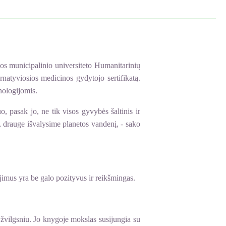
s municipalinio universiteto Humanitarinių
rnatyviosios medicinos gydytojo sertifikatą.
nologijomis.
 pasak jo, ne tik visos gyvybės šaltinis ir
ą, drauge išvalysime planetos vandenį, - sako
ojimus yra be galo pozityvus ir reikšmingas.
u žvilgsniu. Jo knygoje mokslas susijungia su