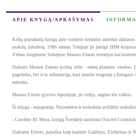
APIE KNYGĄ/APRAŠYMAS
INFORMA
Kelių populiarių knygų apie vandens kristalus autorius daktar
mokslų fakultetą. 1986 metais Tokijuje jis įsteigė IHM korporaci
Vėliau Jungtinėse Valstijose Masaru Emoto domėjosi kai kuriom
Daktaro Masaru Emoto tyrimų sritis - mūsų planetos vanduo. Į š
pagrindas, bet ir ta substancija, kuri jautriai reaguoja į žmogau
autorius.
Masaru Emoto gyvena Japonijoje, jis vedęs, augina tris vaikus.
Ši knyga - nepaprasta. Nuostabios ir moksliniu požiūriu unikalios 
- Caroline M. Myss, knygų Šventieji sandoriai (Sacred Contracts)
Daktaras Emoto, panašiai kaip kadaise Galilėjus, Einšteinas ir Ni