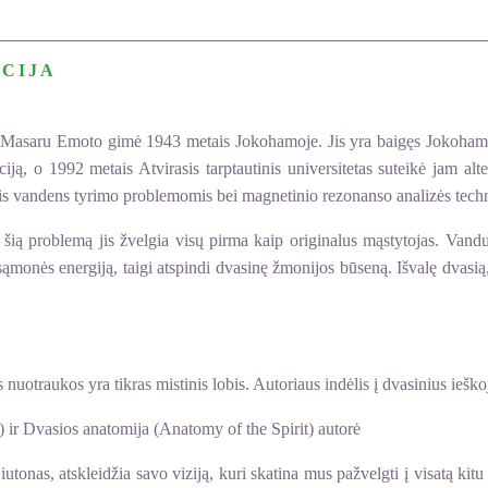
CIJA
as Masaru Emoto gimė 1943 metais Jokohamoje. Jis yra baigęs Jokohamo
ją, o 1992 metais Atvirasis tarptautinis universitetas suteikė jam alte
is vandens tyrimo problemomis bei magnetinio rezonanso analizės tech
ią problemą jis žvelgia visų pirma kaip originalus mąstytojas. Vanduo,
s sąmonės energiją, taigi atspindi dvasinę žmonijos būseną. Išvalę dvasi
nuotraukos yra tikras mistinis lobis. Autoriaus indėlis į dvasinius iešk
 ir Dvasios anatomija (Anatomy of the Spirit) autorė
utonas, atskleidžia savo viziją, kuri skatina mus pažvelgti į visatą kit