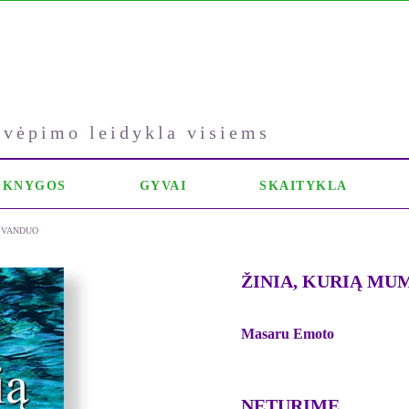
kvėpimo leidykla visiems
OKNYGOS
GYVAI
SKAITYKLA
A VANDUO
ŽINIA, KURIĄ MU
Masaru Emoto
NETURIME