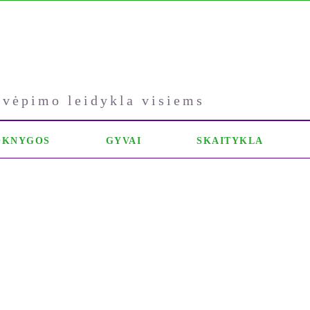
kvėpimo leidykla visiems
OKNYGOS
GYVAI
SKAITYKLA