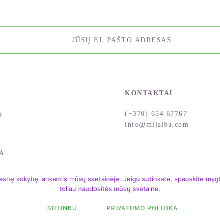
KONTAKTAI
(+370) 654 67767
S
info@mijalba.com
A
snę kokybę lankantis mūsų svetainėje. Jeigu sutinkate, spauskite mygtu
toliau naudositės mūsų svetaine.
SUTINKU
PRIVATUMO POLITIKA