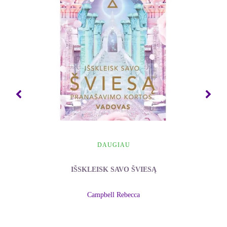
tarsi viską ir taip jau žinojo.
Parašyti šią knygą mane paskatino pats laikmetis.
Labai aiškiai ir giliai pajutau, kad turiu tai atlikti
nedelsdamas, bet tuo pačiu su visiška ramybe.
Pateikiu savo paties daugybę metų rinktą, sistemintą
ir įsisąmonintą informaciją, kuri yra aktuali ne tik
šio laikmečio žmonijai, bet ir ateities kartoms...
DAUGIAU
IŠSKLEISK SAVO ŠVIESĄ
Campbell Rebecca