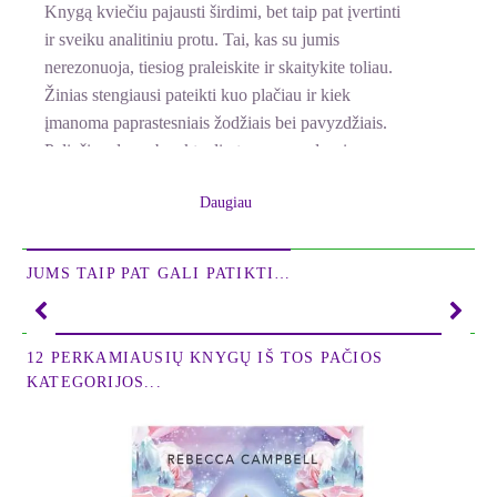
Knygą kviečiu pajausti širdimi, bet taip pat įvertinti
ir sveiku analitiniu protu. Tai, kas su jumis
nerezonuoja, tiesiog praleiskite ir skaitykite toliau.
Žinias stengiausi pateikti kuo plačiau ir kiek
įmanoma paprastesniais žodžiais bei pavyzdžiais.
Paliečiau daugybę aktualių temų: nuo dvasingumo,
mokslo, politikos iki pomirtinių pasaulių, kelionių
Daugiau
po praėjusius gyvenimus.
Kadangi esame labai skirtingos sielos, atkeliavusios
JUMS TAIP PAT GALI PATIKTI…
į šią planetą iš įvairiausių visatos erdvių, skirtingai
suvokiame ir realybę. Nepaisant to, visi esame čia
tam, kad atliktume tiek savo asmeninės, tiek visos
12 PERKAMIAUSIŲ KNYGŲ IŠ TOS PAČIOS
žmonijos kolektyvinės sąmonės kvantinį šio
KATEGORIJOS...
laikmečio šuolį.
Gali būti, jog kažkam ši knyga bus nesuprantama ar
nepriimtina, tačiau kažkas neabejotinai patirs
rezonansą iki pat ląstelių gilumos ir pasijus taip,