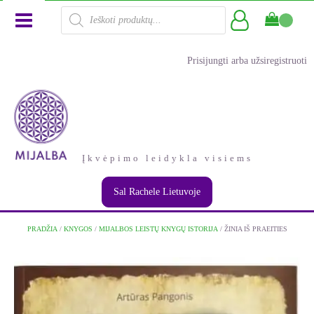
Products
search
Prisijungti arba užsiregistruoti
Įkvėpimo leidykla visiems
Sal Rachele Lietuvoje
PRADŽIA
/
KNYGOS
/
MIJALBOS LEISTŲ KNYGŲ ISTORIJA
/ ŽINIA IŠ PRAEITIES