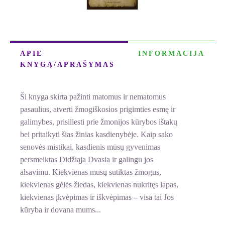
APIE
INFORMACIJA
KNYGĄ/APRAŠYMAS
Ši knyga skirta pažinti matomus ir nematomus
pasaulius, atverti žmogiškosios prigimties esmę ir
galimybes, prisiliesti prie žmonijos kūrybos ištakų
bei pritaikyti šias žinias kasdienybėje. Kaip sako
senovės mistikai, kasdienis mūsų gyvenimas
persmelktas Didžiąja Dvasia ir galingu jos
alsavimu. Kiekvienas mūsų sutiktas žmogus,
kiekvienas gėlės žiedas, kiekvienas nukritęs lapas,
kiekvienas įkvėpimas ir iškvėpimas – visa tai Jos
kūryba ir dovana mums...