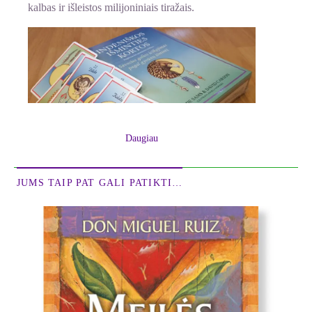
kalbas ir išleistos milijoniniais tiražais.
Daugiau
JUMS TAIP PAT GALI PATIKTI…
Dėžutė įpakuota į gamyklinę plėvelę.
Pasinaudokite ir jūs šia įdomia sistema, kuria jau
seniai dauguma naudojasi. Gal aplankys įkvėpimas
ar paaiškės atsakymai į nerimą kėlusius klausimus,
o gal įgysite įžvalgos ir pajusite pilnatvę...
Unikali ir tikrai įdomi dėlionių sistema atskleis