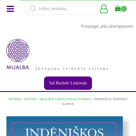
Products
search
Prisijungti arba užsiregistruoti
Įkvėpimo leidykla visiems
Sal Rachele Lietuvoje
PRADŽIA
/
KNYGOS
/
MIJALBOS LEISTŲ KNYGŲ ISTORIJA
/ INDĖNIŠKOS IŠMINTIES
KORTOS