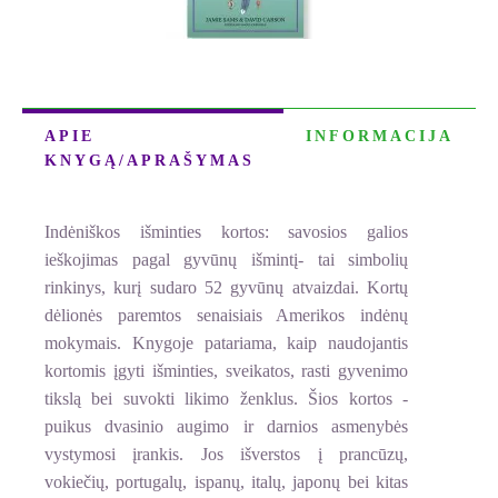
APIE
INFORMACIJA
KNYGĄ/APRAŠYMAS
Indėniškos išminties kortos: savosios galios
ieškojimas pagal gyvūnų išmintį- tai simbolių
rinkinys, kurį sudaro 52 gyvūnų atvaizdai. Kortų
dėlionės paremtos senaisiais Amerikos indėnų
mokymais. Knygoje patariama, kaip naudojantis
kortomis įgyti išminties, sveikatos, rasti gyvenimo
tikslą bei suvokti likimo ženklus. Šios kortos -
puikus dvasinio augimo ir darnios asmenybės
vystymosi įrankis. Jos išverstos į prancūzų,
vokiečių, portugalų, ispanų, italų, japonų bei kitas