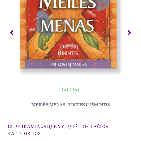
gyvūnų pasaulio gydomąsias galias, suteiks jėgų bei
pasitikėjimo. Kortos gražiai atrodo, dėliojimai
paprasti, kortų reikšmės įdomiai ir suprantamai
aprašytos knygoje, lengvai įsimenamos.
Indėniškos išminties kortos jau seniai atsidūrė
besidominčių gyvenimo prasme žmonių rankose ir
atvėrė jų širdis dvasiniam pabudimui, gilesnei
įžvalgai bei savojo gyvenimo kelio ieškojimui.
Knygoje aprašyti įvairūs dėlionių būdai,
paaiškinama, kaip susirasti savo devynis gyvūnus
DAUGIAU
totemus, kaip sužinoti, ką apie jus galvoja kiti
(Saulės buveinės dėlionė) ir ką jaučiate Jūs pats
MEILĖS MENAS. TOLTEKŲ IŠMINTIS
(Mėnulio buveinės dėlionė). Labai įdomi
Gyvenimo kelio dėlionė. Naudodamiesi šios
Ruiz Don Miguel
sistemos metodu, geriau suvoksite savo dabartinę
12 PERKAMIAUSIŲ KNYGŲ IŠ TOS PAČIOS
KATEGORIJOS...
būklę, aiškesnė taps praeitis, išryškės dabarties