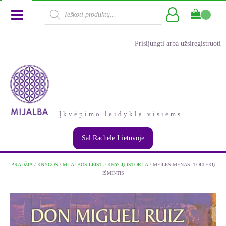
Products
search
Prisijungti arba užsiregistruoti
Įkvėpimo leidykla visiems
Sal Rachele Lietuvoje
PRADŽIA
/
KNYGOS
/
MIJALBOS LEISTŲ KNYGŲ ISTORIJA
/ MEILĖS MENAS. TOLTEKŲ
IŠMINTIS