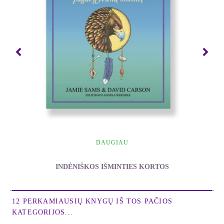
- Su meile, don Miguelis Ruizas
Don Miguel Ruiz - Erelio Riterio giminės
mokytojas, savo gyvenimą skyręs senovės toltekų
žinioms ir mokymui skleisti. Don Miguelis yra
populiariausias New York Times autorius, parašęs
knygas Keturios toltekų išmintys, Meilės menas ir
Malda. Šiuo metu gyvena San Diege, Kalifornijoje.
DAUGIAU
INDĖNIŠKOS IŠMINTIES KORTOS
Sams Jamie & Carson David
12 PERKAMIAUSIŲ KNYGŲ IŠ TOS PAČIOS
KATEGORIJOS...