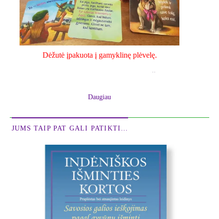
Dėžutė įpakuota į gamyklinę plėvelę.
Pasak Don Miguelio, Laimė kyla paties žmogaus
viduje, laimę gimdo meilė.
Daugiau
"Brangieji, šias kortas paruošiau tikėdamasis, kad
jos padės jums pažinti tikrąją savo pačių prigimtį, o
JUMS TAIP PAT GALI PATIKTI…
ji - tai laimė, laisvė ir meilė. Kai suvoksite, kad
niekas kitas negali suteikti jums laimės, ir kad laimė
yra meilės pasekmė, įvaldysite didįjį toltekų meną -
meilės meną.
Tikiuosi, kad šios kortos primins jums, kad
žaidimas yra labai svarbi meilės santykių dalis."