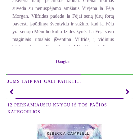
atsiveria nauji psichikos klodai. Greitai likimas
suveda su nenuspėjamo amžiaus Vivjena la Fėja
Morgan. Vilfridas padeda la Fėjai seną jūrų fortą
paversti įspūdinga šventykla ir sužino, kad la Fėja
yra senojo Mėnulio kulto Izidės žynė. La Fėja savo
maginiais ritualais įšventina Vilfridą į vidinius
būties planus. Ji moko jį Mėnulio sukeliamų
magnetinių potvynių ir atoslūgių ezoterinės svarbos.
Daugiau
Kai la Fėja paslaptingai prapuola, Vilfridas,
susiklosčius keistoms aplinkybėms, veda paprastą,
niekuo neišsiskiriančią Molę. Visos moterys yra
JUMS TAIP PAT GALI PATIKTI…
Izidė, todėl ir Molė sugeba įvaldyti senuosius
ritualus ir kartu su Vilfridu pasiekti darnios vyro ir
moters sąjungos.
12 PERKAMIAUSIŲ KNYGŲ IŠ TOS PAČIOS
KATEGORIJOS...
Visų herojų veiksmus persmelkia ir tik jai žinoma
krytimi nukreipia mistinė jūros galia.
Vakarų ezoterinės minties žinovai šį Dion Fortune