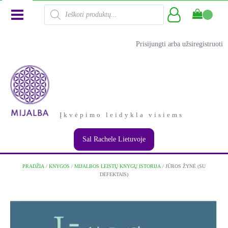
Products
search
Prisijungti arba užsiregistruoti
Įkvėpimo leidykla visiems
Sal Rachele Lietuvoje
PRADŽIA
/
KNYGOS
/
MIJALBOS LEISTŲ KNYGŲ ISTORIJA
/ JŪROS ŽYNĖ (SU
DEFEKTAIS)