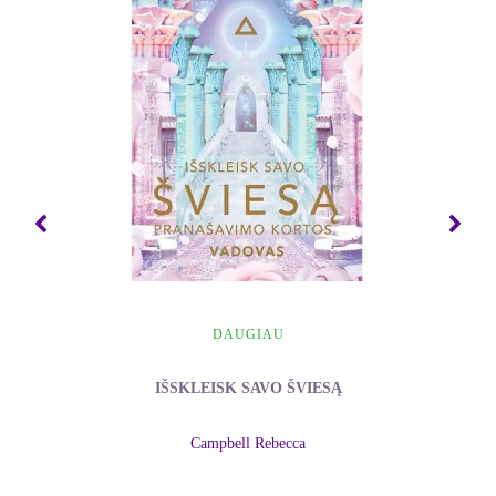
kūrinį vertina ne tik kaip vertingiausią rašytojos
romaną, bet ir kaip vieną geriausių ezoterinių
kūrinių.
DAUGIAU
IŠSKLEISK SAVO ŠVIESĄ
Campbell Rebecca