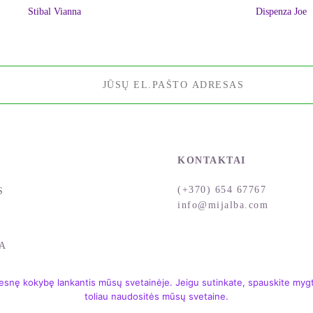
Stibal Vianna
Dispenza Joe
KONTAKTAI
(+370) 654 67767
S
info@mijalba.com
A
snę kokybę lankantis mūsų svetainėje. Jeigu sutinkate, spauskite mygtu
toliau naudositės mūsų svetaine.