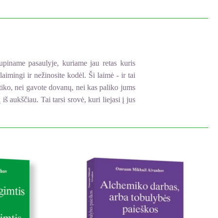
upiname pasaulyje, kuriame jau retas kuris
imingi ir nežinosite kodėl. Ši laimė - ir tai
itiko, nei gavote dovanų, nei kas paliko jums
 aukščiau. Tai tarsi srovė, kuri liejasi į jus