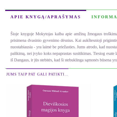
APIE KNYGĄ/APRAŠYMAS
INFORMA
Šioje knygoje Mokytojas kalba apie amžiną žmogaus troškimą r
prisimena dvasinio gyvenimo dėsnius. Kai aukštesnioji prigimtis t
nuostabiausia - yra laimė be priežasties. Jums atrodo, kad nuosta
palikimą, nei įvyko koks nepaprastas susitikimas. Tiesiog esate la
iš Dangaus, ir jūs stebitės, kad ši stebuklinga sąmonės būsena yra 
JUMS TAIP PAT GALI PATIKTI…