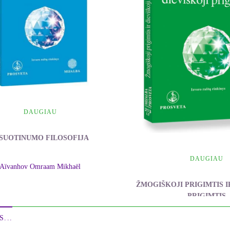
DAUGIAU
ISUOTINUMO FILOSOFIJA
DAUGIAU
Aïvanhov Omraam Mikhaël
ŽMOGIŠKOJI PRIGIMTIS I
PRIGIMTIS
Aïvanhov Omraam Mi
...