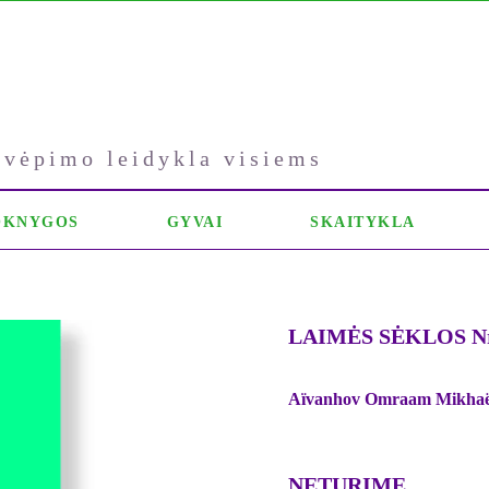
kvėpimo leidykla visiems
OKNYGOS
GYVAI
SKAITYKLA
LAIMĖS SĖKLOS Nr
Aïvanhov Omraam Mikhaë
NETURIME