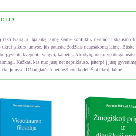
CIJA
asti tvarią ir ilgalaikę laimę šiame konfliktų, nerimo ir skausmo k
ikrai įsikurs jumyse, jūs patirsite žodžiais neapsakomą laimę. Būsite la
bu gyventi, kvėpuoti, valgyti, kalbėti... Atrodytų, nieko ypatinga neats
imingi. Kažkas, kas nuo jūsų net nepriklauso, įsiterpė į jūsų gyvenimą iš
čia, jumyse. Džiaugiatės ir net nežinote kodėl. Štai tikroji laimė.