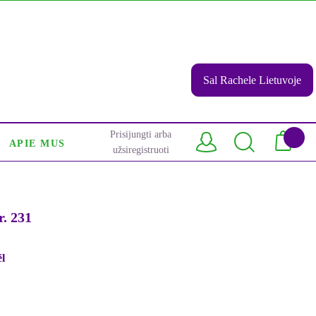
Sal Rachele Lietuvoje
Prisijungti arba
APIE MUS
užsiregistruoti
. 231
l