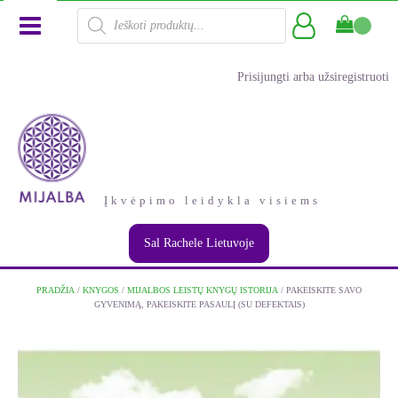
Products
search
Prisijungti arba užsiregistruoti
Įkvėpimo leidykla visiems
Sal Rachele Lietuvoje
PRADŽIA
/
KNYGOS
/
MIJALBOS LEISTŲ KNYGŲ ISTORIJA
/ PAKEISKITE SAVO
GYVENIMĄ, PAKEISKITE PASAULĮ (SU DEFEKTAIS)