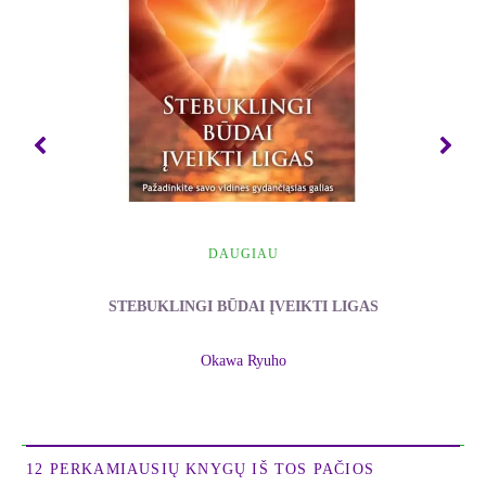
Apie tai jiems kalba Ryuho Okava.
Jausiuosi laimingas tol, kol galėsiu gyventi dėl kitų.
Esu atsidavęs visiems dabar pasaulyje
gyvenantiems žmonėms. Esu atsidavęs ir tiems,
kurie dar gims. Noriu, kad mano dvasinis
palikimas būtų naudingas žmonijai ir po dviejų ar
trijų tūkstančių metų, kad mano veiklos vaisiai
pamaitintų žmonių sielas, atgaivintų jas tarsi
neišsenkamas vėsus vanduo dykumos oazėje.
DAUGIAU
Karštai trokštu tapti dvasinių dėsnių šaltiniu...
STEBUKLINGI BŪDAI ĮVEIKTI LIGAS
- Ryuho Okava
Okawa Ryuho
***
Ištrauka iš knygos
1 skyrius
12 PERKAMIAUSIŲ KNYGŲ IŠ TOS PAČIOS