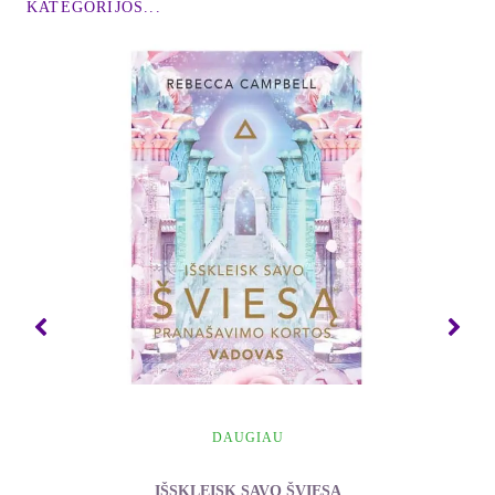
KATEGORIJOS...
Atverkite naujo pasaulio duris
Prieš pradėdami kelionę, turime pamąstyti apie
gyvenimo prasmę ir apie tai, kas mes iš tikrųjų
esame. Ar kada nors atidžiai žvelgėte į save – į
pačią savo esybę? Tikriausiai laikote save visiškai
savarankiškomis būtybėmis, atskirais individais,
kurie gyvena tarp nesuskaičiuojamos daugybės kitų
individų šiame pasaulyje. Regis, taip manyti yra
visai logiška, nes mes turime atskirus kūnus ir
visiškai unikalias asmenybes. Vis dėlto gerai
pasvarstykite, ar iš tikrųjų mes visi esame atskiri
individai. Paklauskite savęs, ar jus tenkina toks
požiūris į gyvenimą. Ir galų gale pabandykite
įvertinti, ar jis atspindi tikrąją padėtį.
Iš religijų ir mitų pasaulio, iš tokių senų laikų, kad
DAUGIAU
mes net negalime suvokti, jog tai buvo pati pradžia,
IŠSKLEISK SAVO ŠVIESĄ
mus pasiekė per visą tą laiką išlikęs Tikėjimas.