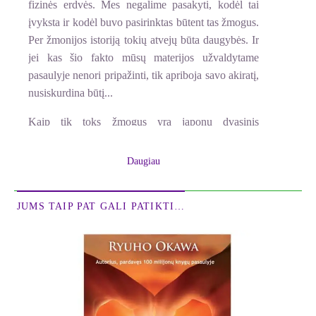
fizinės erdvės. Mes negalime pasakyti, kodėl tai
įvyksta ir kodėl buvo pasirinktas būtent tas žmogus.
Per žmonijos istoriją tokių atvejų būta daugybės. Ir
jei kas šio fakto mūsų materijos užvaldytame
pasaulyje nenori pripažinti, tik apriboja savo akiratį,
nusiskurdina būtį...
Kaip tik toks žmogus yra japonų dvasinis
mokytojas Ryuho Okava. Dvasinis - tai reiškia, kad
per jį, kaip tarpininką, kalbančios esybės kreipiasi į
Daugiau
mūsų dvasią ir skatina žadinti savyje meilę, atjautą,
supratingumą ir asmeninę gerovę paaukoti visos
JUMS TAIP PAT GALI PATIKTI…
žmonijos labui.
Mokytojas Ryuho Okava turi milijonus sekėjų
visame pasaulyje. Šiuolaikinio gyvenimo ritmo
nualinti žmonės trokšta nors akies krašteliu pamatyti
kitokį pasaulį - tokį, kur nėra žiaurios
konkurencijos, prievartos, melo, dvasios skurdo.