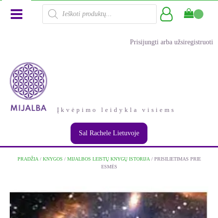
Products
search
Prisijungti arba užsiregistruoti
Įkvėpimo leidykla visiems
Sal Rachele Lietuvoje
PRADŽIA
/
KNYGOS
/
MIJALBOS LEISTŲ KNYGŲ ISTORIJA
/ PRISILIETIMAS PRIE
ESMĖS