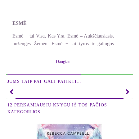
ESMĖ
Esmė − tai Visa, Kas Yra. Esmė – Aukščiausiasis,
nužengęs Žemėn. Esmė − tai tyros ir galingos
meilės bangos, ramybės ir buvimo kelias. Ji slepiasi
už regimybės, kintančių pavidalų, ji kviečia
Daugiau
priartėti. Esmė mums dovanoja tyrą dainą, kurią
išgirsta atvira širdis. Esmė užpildo mus iki kraštų ir
JUMS TAIP PAT GALI PATIKTI…
mes tada nušvintame. Esmė maitina mūsų sielą,
skatina daryti stebuklus. Esmė – visatos gelmės.
Esmė – išminčių maistas.
12 PERKAMIAUSIŲ KNYGŲ IŠ TOS PAČIOS
KATEGORIJOS...