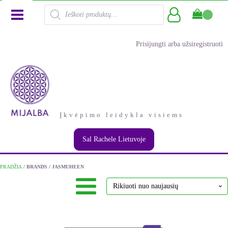
Products
search
Prisijungti arba užsiregistruoti
Įkvėpimo leidykla visiems
Sal Rachele Lietuvoje
PRADŽIA
/ BRANDS / JASMUHEEN