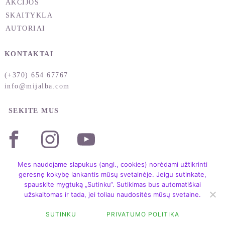
AKCIJOS
SKAITYKLA
AUTORIAI
KONTAKTAI
(+370) 654 67767
info@mijalba.com
SEKITE MUS
Mes naudojame slapukus (angl., cookies) norėdami užtikrinti
geresnę kokybę lankantis mūsų svetainėje. Jeigu sutinkate,
spauskite mygtuką „Sutinku“. Sutikimas bus automatiškai
užskaitomas ir tada, jei toliau naudositės mūsų svetaine.
Copyright © 2004 – 2026 /
SUTINKU
PRIVATUMO POLITIKA
LEIDYKLA MIJALBA /
TAISYKLĖS IR SĄLYGOS
/
PRIVATUMO POLITIKA
FILTER