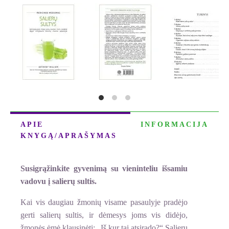
SULTYS.
MEDICINOS
MEDIUMAS
(su
defektais)
APIE
INFORMACIJA
KNYGĄ/APRAŠYMAS
Susigrąžinkite gyvenimą su vieninteliu išsamiu
vadovu į salierų sultis.
Kai vis daugiau žmonių visame pasaulyje pradėjo
gerti salierų sultis, ir dėmesys joms vis didėjo,
žmonės ėmė klausinėti: „Iš kur tai atsirado?“ Salierų