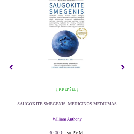
Aukštas kraujospūdis
Autoimuninės ligos
Baltmė
Depresija
Dermatitas
Diabetas
Divertikulitas
Edema, tinimas
Egzema
Fibroidai
Fibromialgija
Galvos skausmai ir migrena
Gastroezofaginis refliuksas
Į KREPŠELĮ
Išsėtinė sklerozė
Kognityviniai sutrikimai
Laimo liga
SAUGOKITE SMEGENIS. MEDICINOS MEDIUMAS
Metilinimo sutrikimai
Mialginis encefalomielitas
William Anthony
Miego problemos
Nerimas
30.00
€
su PVM