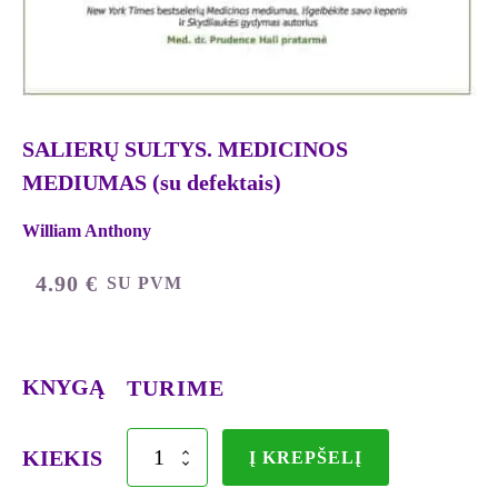
SALIERŲ SULTYS. MEDICINOS
MEDIUMAS (su defektais)
William Anthony
4.90
€
SU PVM
KNYGĄ
TURIME
produkto
KIEKIS
Į KREPŠELĮ
kiekis:
SALIERŲ