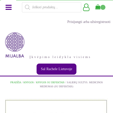
Products
search
Prisijungti arba užsiregistruoti
Įkvėpimo leidykla visiems
Sal Rachele Lietuvoje
PRADŽIA
/
KNYGOS
/
KNYGOS SU DEFEKTAIS
/ SALIERŲ SULTYS. MEDICINOS
MEDIUMAS (SU DEFEKTAIS)