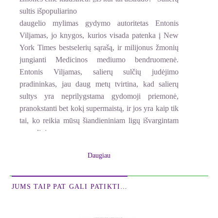
sultis išpopuliarino
daugelio mylimas gydymo autoritetas Entonis
Viljamas, jo knygos, kurios visada patenka į New
York Times bestselerių sąrašą, ir milijonus žmonių
jungianti Medicinos mediumo bendruomenė.
Entonis Viljamas, salierų sulčių judėjimo
pradininkas, jau daug metų tvirtina, kad salierų
sultys yra neprilygstama gydomoji priemonė,
pranokstanti bet kokį supermaistą, ir jos yra kaip tik
tai, ko reikia mūsų šiandieniniam ligų išvargintam
pasauliui.
Ši knyga suteiks jums retą galimybę pagaliau
Daugiau
pradėti judėti pirmyn į sveikatą.
Salierų sultys padės, jeigu jus vargina:
JUMS TAIP PAT GALI PATIKTI…
Akių problemos
Aknė