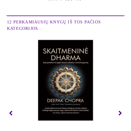
Nuotaikų svyravimas
Nuovargis
Odos sausumas, skilinėjimas
Plonojo žarnyno bakterijų perteklius (SIBO)
12 PERKAMIAUSIŲ KNYGŲ IŠ TOS PAČIOS
Policistinių kiaušidžių sindromas
KATEGORIJOS...
Psoriazė
Reumatoidinis ir psoriazinis artritas
Rožinė
Sąnarių skausmai
Sinusitas
Skydliaukės funkcijos sutrikimai
Svaigulys
Svorio problemos
Širdies permušimai
Šlapimo takų infekcijos
Tinitas
Tirpulys, dilgčiojimas
Tulžies akmenligė
Valgymo sutrikimai
Vėžys
Vidurių pūtimas