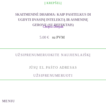
Į KREPŠELĮ
Vidurių užkietėjimas
Vilkligė
SKAITMENINĖ DHARMA: KAIP PASITELKUS DI
UGDYTI DVASINĮ INTELEKTĄ IR ASMENINĘ
GEROVĘ (SU DEFEKTAIS)
Chopra Deepak
5.00
€
su PVM
UŽSIPRENUMERUOKITE NAUJIENLAIŠKĮ
UŽSIPRENUMERUOTI
MENIU