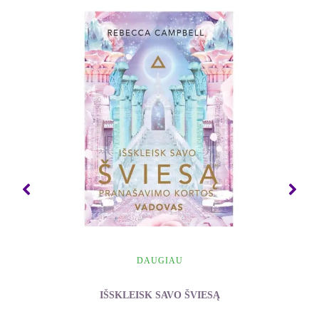
Jums yra gera žinia: pasipriešinimą galima paleisti
kaip ir bet kokią kitą būseną.
Pasipriešinimas kliudo judėti į priekį visose
gyvenimo srityse, jis neleidžia siekti laimės ir
tobulėti. Jeigu skaitydami šią knygą atlikote visas
iki šiol pateiktas užduotis, jau turite įvairių jausmų
paleidimo patirties. Turbūt atkreipėte dėmesį, jog
kartais norite ir galite paleisti iš savęs kokią nors
emociją, o kartais nusprendžiate, kad daug
paprasčiau padėti knygą į šalį ir užsiimti kokia nors
kita –
bet kokia
– veikla. Kitaip sakant, pajuntate
pasipriešinimą. Kaip tik toks pasipriešinimas kliudo
jums iki galo įvykdyti gerus ketinimus ir užuot
DAUGIAU
artimiausiu keliu ėję link tikslo jūs nusukate į
aplinkkelį.
IŠSKLEISK SAVO ŠVIESĄ
Svarbu suvokti, kad pasipriešinimo paleidimas