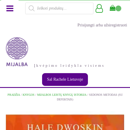
Products
search
Prisijungti arba užsiregistruoti
Įkvėpimo leidykla visiems
Sal Rachele Lietuvoje
PRADŽIA
/
KNYGOS
/
MIJALBOS LEISTŲ KNYGŲ ISTORIJA
/ SEDONOS METODAS (SU
DEFEKTAIS)