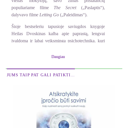
vienas mokytojų, savo žinias pristatančių
populiariame filme
The Secret
(„Paslaptis“),
dalyvavo filme
Letting Go
(„Paleidimas“).
Šioje bestseleriu tapusioje saviugdos knygoje
Heilas Dvoskinas kalba apie paprastą, lengvai
įvaldomą ir labai veiksmingą psichotechniką, kuri
leidžia atsikratyti emocinės ir psichologinės
įtampos, baimės, nerimo, pasenusių ir
Daugiau
nebereikalingų įsitikinimų, žalingų įpročių,
depresijos, nepasitenkinimo gyvenimu bei kitų
JUMS TAIP PAT GALI PATIKTI…
šiuolaikinį žmogų kamuojančių neigiamybių.
* * *
Ištrauka iš knygos
4
PLAUKITE SU TĖKME