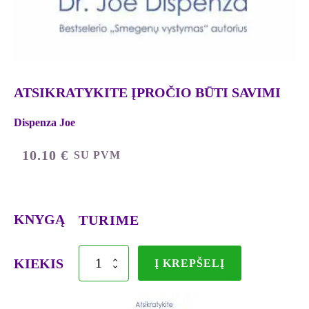
ATSIKRATYKITE ĮPROČIO BŪTI SAVIMI
Dispenza Joe
10.10
€
SU PVM
KNYGĄ
TURIME
produkto
KIEKIS
Į KREPŠELĮ
kiekis:
ATSIKRATYKITE
ĮPROČIO