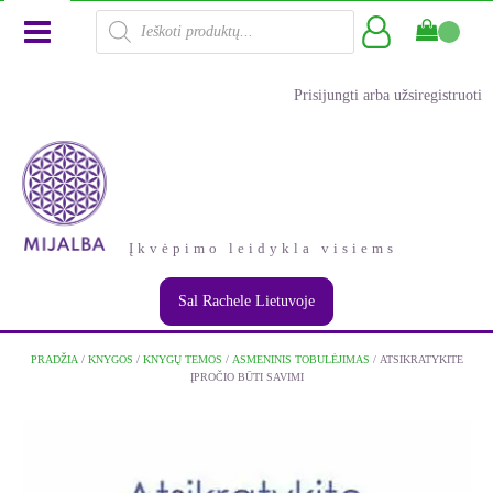
Products
search
Prisijungti arba užsiregistruoti
Įkvėpimo leidykla visiems
Sal Rachele Lietuvoje
PRADŽIA
/
KNYGOS
/
KNYGŲ TEMOS
/
ASMENINIS TOBULĖJIMAS
/ ATSIKRATYKITE
ĮPROČIO BŪTI SAVIMI