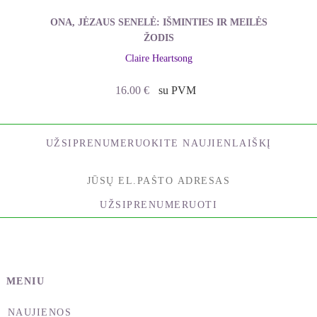
pomirtinis bendravimas: nauja sielvarto ir traumų
ONA, JĖZAUS SENELĖ: IŠMINTIES IR MEILĖS
terapija“ (Induced After-Death Communication)
ŽODIS
autorius.
Claire Heartsong
PRATARMĖ
16.00
€
su PVM
Smegenys dalyvauja visoje jūsų veikloje, įskaitant
mąstyseną, jauseną, elgseną ir bendravimą. Jos yra
pagrindinis asmenybės, charakterio, nuovokos ir
UŽSIPRENUMERUOKITE NAUJIENLAIŠKĮ
mąstymo organas. Per pastaruosius 20 metų
tomografu tyriau dešimčių tūkstančių pacientų
visame pasaulyje smegenis ir esu visiškai tikras, kad
UŽSIPRENUMERUOTI
smegenims dirbant tinkamai,
jums
viskas yra gerai,
tačiau sutrikus smegenų veiklai, gyvenime paprastai
iškyla sunkumų.
Sveikos smegenys garantuoja jums daugiau laimės,
MENIU
fizinės sveikatos, turto ir išminties, jūs priimate
NAUJIENOS
teisingesnius sprendimus, padedančius sėkmingiau