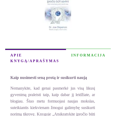
BŪTI
SAVIMI
APIE
INFORMACIJA
KNYGĄ/APRAŠYMAS
Kaip nusimesti seną protą ir susikurti naują
Nemanykite, kad genai pasmerkė jus visą likusį
gyvenimą praleisti taip, kaip dabar jį leidžiate, ar
blogiau. Šiuo metu formuojasi naujas mokslas,
suteikiantis kiekvienam žmogui galimybę susikurti
norimą tikrovę. Knygoje „Atsikratykite įpročio būti