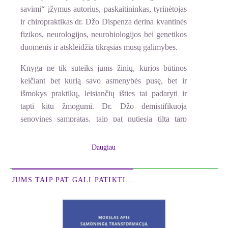
savimi“ įžymus autorius, paskaitininkas, tyrinėtojas
ir chiropraktikas dr. Džo Dispenza derina kvantinės
fizikos, neurologijos, neurobiologijos bei genetikos
duomenis ir atskleidžia tikrąsias mūsų galimybes.
Knyga ne tik suteiks jums žinių, kurios būtinos
keičiant bet kurią savo asmenybės pusę, bet ir
išmokys praktikų, leisiančių išties tai padaryti ir
tapti kitu žmogumi. Dr. Džo demistifikuoja
senovines sampratas, taip pat nutiesia tiltą tarp
mokslo ir dvasingumo. Įkvepiantys jo seminarai ir
paskaitos padėjo tūkstančiams žmonių iš 24
Daugiau
pasaulio šalių pakeisti savo gyvenimus keičiant
vidų. Atsikračius įpročio būti savimi ir išties
JUMS TAIP PAT GALI PATIKTI…
permainius protą, gyvenimas niekada nebebus toks,
koks buvo!
Pagyros knygai „Atsikratykite įpročio būti