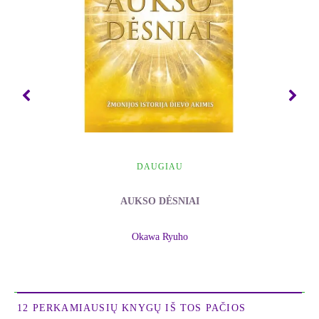
mokytojas Ryuho Okawa kalba apie nematomas
įvairių ligų priežastis. Daugiausia dėmesio autorius
skiria vėžiui – kodėl mes susergame ir kaip šios
ligos atsikratyti.
Ištrauka iš knygos
Kai ima veikti aukštesniųjų dimensijų jėga,
trečiosios dimensijos dėsniai nustoja galioti
DAUGIAU
Tiesą sakant, kaip ir paminėta šio skyriaus
pavadinime „Slaptas raktas sveikatai atstatyti“,
AUKSO DĖSNIAI
įvairūs reiškiniai pradeda vykti, kai jūsų nušvitimas
pasiekia tokį suvokimo lygį. Būtent nuo to
Okawa Ryuho
momento visos trečiosios dimensijos taisyklės jums
netenka galios. Bet jeigu žmonės įsitikinę, kad šis
pasaulis yra nepriklausomas ir atskiras ir kad jo
dėsniai yra nekintami – tegu. Tikrovė atspindės jų
12 PERKAMIAUSIŲ KNYGŲ IŠ TOS PAČIOS
įsitikinimus.