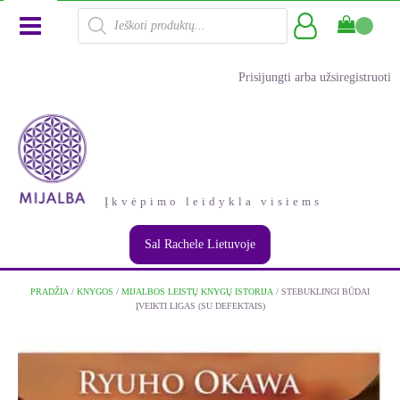
Products
search
Prisijungti arba užsiregistruoti
Įkvėpimo leidykla visiems
Sal Rachele Lietuvoje
PRADŽIA
/
KNYGOS
/
MIJALBOS LEISTŲ KNYGŲ ISTORIJA
/ STEBUKLINGI BŪDAI
ĮVEIKTI LIGAS (SU DEFEKTAIS)