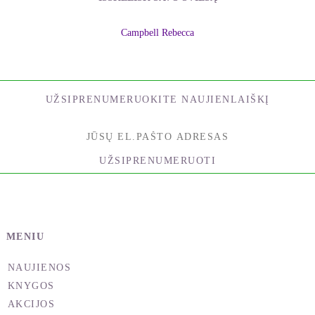
apie tai mąstys.
Gyvenimas trečiosios dimensijos pasaulyje yra lyg
Campbell Rebecca
važiavimas greitkeliu – jeigu kas nors aplenkia
žmogų skrisdamas malūnsparniu, tas žmogus labai
nustebęs pagalvoja: „Tikrai neturiu jokio supratimo,
UŽSIPRENUMERUOKITE NAUJIENLAIŠKĮ
kaip tai galėjo nutikti.“ Kas skris malūnsparniu,
aplenks važiuojantį automobiliu, kad ir kiek kartų
jie bandytų lenktyniauti. Nors žemėje jūsų
automobilio neaplenks niekas, nebus nieko keista
UŽSIPRENUMERUOTI
nei stebuklinga, kad kas nors atvyks pirmiau jūsų –
jie tiesiog keliaus malūnsparniais ar lėktuvais.
Būtent taip nutinka, kai ima veikti aukštesniųjų
dimensijų dėsniai. Tai įvyks tada, kai šiame
MENIU
pasaulyje gyvenantys žmonės supras, kad galima
NAUJIENOS
pasinaudoti aukštesniųjų dimensijų dėsniais.
KNYGOS
Kai žmonės bando nugalėti ligą remdamiesi šio
AKCIJOS