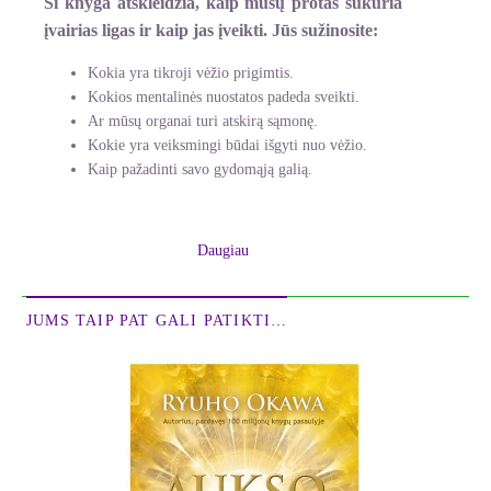
Ši knyga atskleidžia, kaip mūsų protas sukuria
įvairias ligas ir kaip jas įveikti.
Jūs sužinosite:
Kokia yra tikroji vėžio prigimtis.
Kokios mentalinės nuostatos padeda sveikti.
Ar mūsų organai turi atskirą sąmonę.
Kokie yra veiksmingi būdai išgyti nuo vėžio.
Kaip pažadinti savo gydomąją galią.
Yra tik viena tiesa. Nors ir l
ėtai, žmogaus kūnas
be paliovos keičiasi lyg tekanti upė. Kūnas negali
Daugiau
likti tos pačios formos. Minties jėga gali atstatyti
kūną.
JUMS TAIP PAT GALI PATIKTI…
Susigrąžinkite tikėjimą. Patikėkite, kad galite
regeneruoti savo kūną. Tikėjimas yra stipresnis už
ligą.
– Ryuho Okawa
Šioje knygoje šiuolaikinis japonų dvasinis