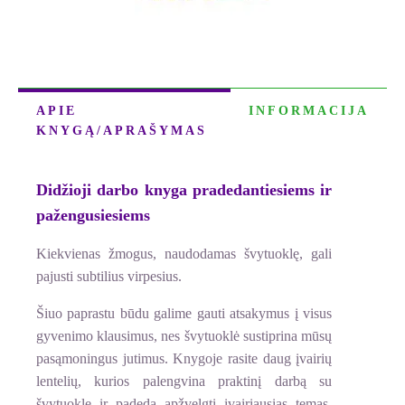
APIE
INFORMACIJA
KNYGĄ/APRAŠYMAS
Didžioji darbo knyga pradedantiesiems ir
pažengusiesiems
Kiekvienas žmogus, naudodamas švytuoklę, gali
pajusti subtilius virpesius.
Šiuo paprastu būdu galime gauti atsakymus į visus
gyvenimo klausimus, nes švytuoklė sustiprina mūsų
pasąmoningus jutimus. Knygoje rasite daug įvairių
lentelių, kurios palengvina praktinį darbą su
švytuokle ir padeda apžvelgti įvairiausias temas,