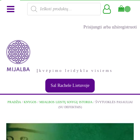
Products
search
Prisijungti arba užsiregistruoti
Įkvėpimo leidykla visiems
Sal Rachele Lietuvoje
PRADŽIA
/
KNYGOS
/
MIJALBOS LEISTŲ KNYGŲ ISTORIJA
/ ŠVYTUOKLĖS PASAULIAI
(SU DEFEKTAIS)