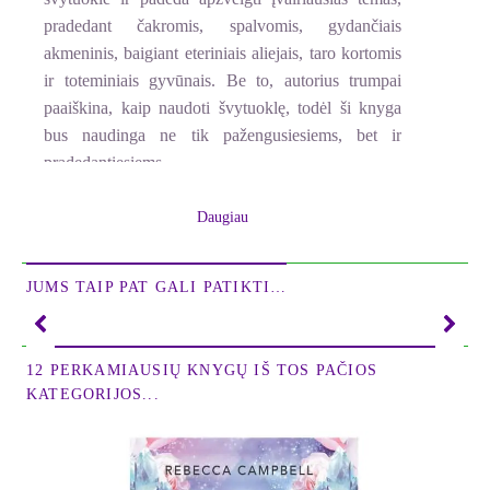
pradedant čakromis, spalvomis, gydančiais
akmeninis, baigiant eteriniais aliejais, taro kortomis
ir toteminiais gyvūnais. Be to, autorius trumpai
paaiškina, kaip naudoti švytuoklę, todėl ši knyga
bus naudinga ne tik pažengusiesiems, bet ir
pradedantiesiems.
Susijunkite su subtiliomis visatos energijomis, ir
Daugiau
jūsų gyvenimas taps paprastesnis ir turtingesnis!
Ištrauka iš knygos
JUMS TAIP PAT GALI PATIKTI…
„Švytuoklės pasauliai“ yra pirma iš dviejų knygų
radiostezijos tema; antroji vadinasi „Virgulės
pasauliai“. Radiostezija reiškia spinduliavimo
12 PERKAMIAUSIŲ KNYGŲ IŠ TOS PAČIOS
jutimą; šis gebėjimas būdingas visiems gyviems
KATEGORIJOS...
sutvėrimams (žmonėms, gyvūnams ir augalams).
Norint praktiškai pritaikyti šį gebėjimą, reikalingas
ypatingas jautrumas spinduliuotei, virpesiams,