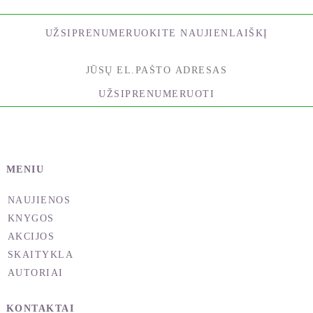
sugebėjimą – mokslas.
UŽSIPRENUMERUOKITE NAUJIENLAIŠKĮ
Ši knyga yra praktinis vadovas, skirtas palengvinti
darbą su švytuokle ir virgule kasdieniame
gyvenime. Trumpos ir konkrečios instrukcijos
UŽSIPRENUMERUOTI
padės greitai išmokti dirbti su švytuokle.
Rašydamas šią knygą nekėliau sau tikslo gilintis į
darbo su švytuokle filosofiją ar paaiškinti, kokios
energijos čia veikia. Tačiau, be abejo, šios žinios
MENIU
būtinos, tad rekomenduoju nuodugniai patyrinėti
šias temas. Knygos gale rasite naudingos literatūros
NAUJIENOS
sąrašą.
KNYGOS
Bendra informacija
AKCIJOS
Iš esmės kiekvienas žmogus gali dirbti su švytuokle
SKAITYKLA
ar virgule. Šis gebėjimas gali susilpnėti tik dėl kelių
AUTORIAI
priežasčių, todėl pirmiausia noriu atkreipti jūsų
dėmesį į du svarbius punktus:
KONTAKTAI