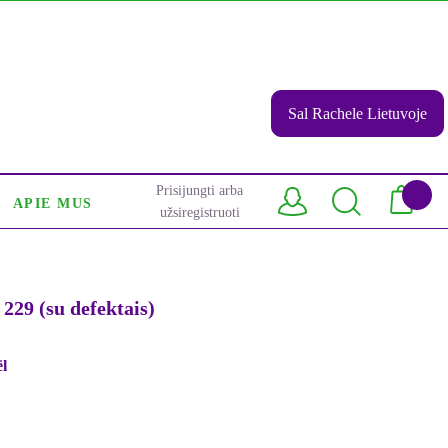
Sal Rachele Lietuvoje
Prisijungti arba
APIE MUS
užsiregistruoti
29 (su defektais)
l