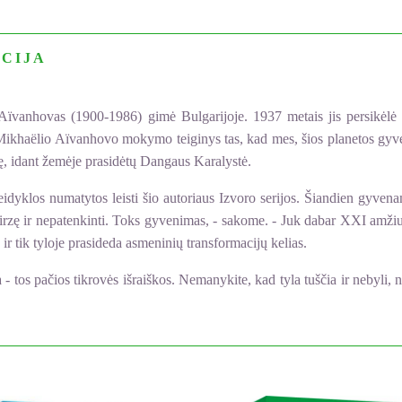
CIJA
ïvanhovas (1900-1986) gimė Bulgarijoje. 1937 metais jis persikėlė 
ikhaëlio Aïvanhovo mokymo teiginys tas, kad mes, šios planetos gyvento
ę, idant žemėje prasidėtų Dangaus Karalystė.
dyklos numatytos leisti šio autoriaus Izvoro serijos. Šiandien gyven
zę ir nepatenkinti. Toks gyvenimas, - sakome. - Juk dabar XXI amžius.
 ir tik tyloje prasideda asmeninių transformacijų kelias.
s pačios tikrovės išraiškos. Nemanykite, kad tyla tuščia ir nebyli, ne,