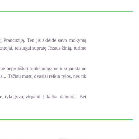
į Prancūziją. Ten jis skleidė savo mokymą
jai, teisingai supratę Jėzaus žinią, turime
ame beprotiškai triukšmingame ir sujauktame
.. Tačiau mūsų dvasiai reikia tylos, nes tik
 tyla gyva, virpanti, ji kalba, dainuoja. Bet