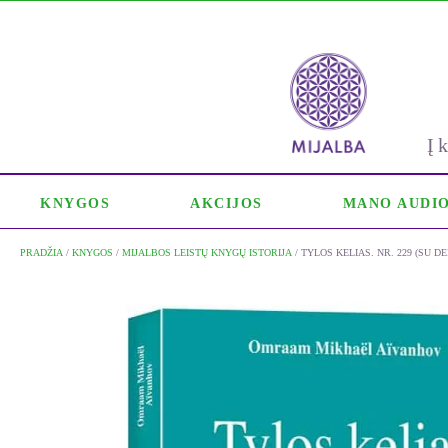
Į
KNYGOS
AKCIJOS
MANO AUDI
PRADŽIA
/
KNYGOS
/
MIJALBOS LEISTŲ KNYGŲ ISTORIJA
/ TYLOS KELIAS. NR. 229 (SU D