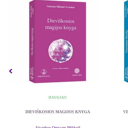
DAUGIAU
DIEVIŠKOSIOS MAGIJOS KNYGA
V
Aïvanhov Omraam Mikhaël