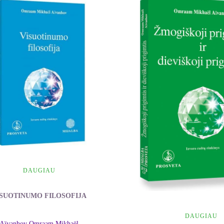
DAUGIAU
ISUOTINUMO FILOSOFIJA
DAUGIAU
Aïvanhov Omraam Mikhaël