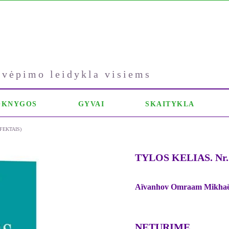
kvėpimo leidykla visiems
OKNYGOS
GYVAI
SKAITYKLA
EFEKTAIS)
TYLOS KELIAS. Nr. 2
Aïvanhov Omraam Mikhaë
NETURIME