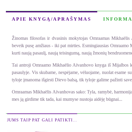
APIE KNYGĄ/APRAŠYMAS
INFORMA
Žinomas filosofas ir dvasinis mokytojas Omraamas Mikhaëlis A
beveik pusę amžiaus - iki pat mirties. Esmingiausias Omraamo M
kurti naują pasaulį, naują teisingumą, naują žmonių bendruomen
Tai antroji Omraamo Mikhaëlio Aïvanhovo knyga iš Mijalbos lei
pasaulyje. Vis skubame, nespėjame, vėluojame, nuolat esame suir
tyloje įmanoma išgirsti Dievo balsą, tik tyloje galime pažinti save
Omraamas Mikhaëlis Aïvanhovas sako: Tyla, ramybė, harmonija - to
mes ją girdime tik tada, kai mumyse nustoja aidėję būgnai...
JUMS TAIP PAT GALI PATIKTI…