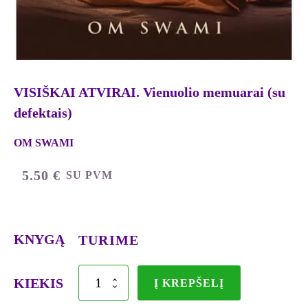
VISIŠKAI ATVIRAI. Vienuolio memuarai (su
defektais)
OM SWAMI
5.50
€
SU PVM
KNYGĄ
TURIME
produkto
KIEKIS
Į KREPŠELĮ
kiekis:
VISIŠKAI