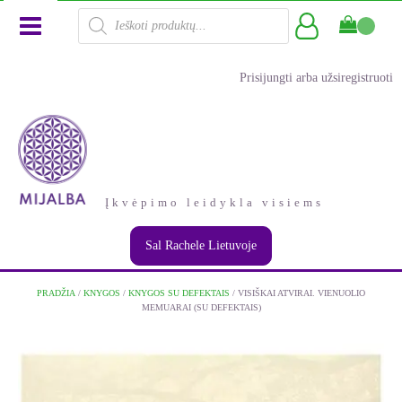
Products
search
Prisijungti arba užsiregistruoti
Įkvėpimo leidykla visiems
Sal Rachele Lietuvoje
PRADŽIA
/
KNYGOS
/
KNYGOS SU DEFEKTAIS
/ VISIŠKAI ATVIRAI. VIENUOLIO
MEMUARAI (SU DEFEKTAIS)