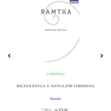
Om Swami praktikavo intensyvią meditaciją. Mirtis
visada buvo netoliese – jis kentė badą, susidūrė su
atšiaurios gamtos stichijomis ir laukiniais žvėrimis.
Galiausiai
sadhana
atvedė jį į aukščiausią
suvokimą: aš esu tai, ko ieškau.
Ši knyga yra įspūdingi memuarai apie dvasinį
gyvenimą sudėtingame ir painiame šiandienos
pasaulyje. „Vienuolio memuarai“ nušvies jūsų
kelią, kad ir kur atsidūrėte savo gyvenimo
kelionėje.
Į KREPŠELĮ
BALTOJI KNYGA. E. KNYGA (PDF FORMATAS)
Ramtha
7.80
€
su PVM