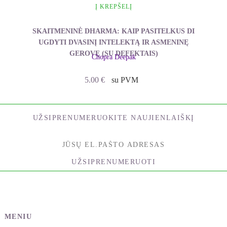
Į KREPŠELĮ
SKAITMENINĖ DHARMA: KAIP PASITELKUS DI
UGDYTI DVASINĮ INTELEKTĄ IR ASMENINĘ
GEROVĘ (SU DEFEKTAIS)
Chopra Deepak
5.00
€
su PVM
UŽSIPRENUMERUOKITE NAUJIENLAIŠKĮ
UŽSIPRENUMERUOTI
MENIU