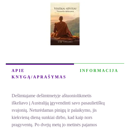
ATVIRAI.
Vienuolio
memuarai
(su
defektais)
APIE
INFORMACIJA
KNYGĄ/APRAŠYMAS
Dešimtajame dešimtmetyje aštuoniolikmetis
iškeliavo į Australiją įgyvendinti savo pasaulietiškų
svajonių. Neturėdamas pinigų ir palaikymo, jis
kiekvieną dieną sunkiai dirbo, kad kaip nors
pragyventų. Po dvejų metų jo metinės pajamos