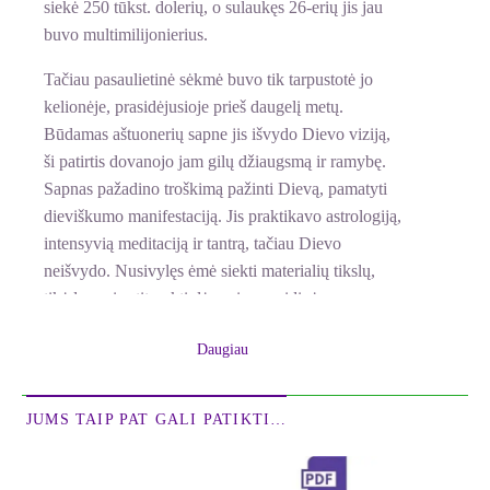
siekė 250 tūkst. dolerių, o sulaukęs 26-erių jis jau
buvo multimilijonierius.
Tačiau pasaulietinė sėkmė buvo tik tarpustotė jo
kelionėje, prasidėjusioje prieš daugelį metų.
Būdamas aštuonerių sapne jis išvydo Dievo viziją,
ši patirtis dovanojo jam gilų džiaugsmą ir ramybę.
Sapnas pažadino troškimą pažinti Dievą, pamatyti
dieviškumo manifestaciją. Jis praktikavo astrologiją,
intensyvią meditaciją ir tantrą, tačiau Dievo
neišvydo. Nusivylęs ėmė siekti materialių tikslų,
tikėdamasis atitraukti dėmesį nuo vidinės
sumaišties. Vis dėlto po ilgų metų gero gyvenimo
Daugiau
jis suprato, daugiau negalintis ignoruoti savo tikrųjų
troškimų; pasaulietiniai malonumai neužpildė
vidinės tuštumos. Jis sugrįžo į Indiją ir pagaliau
JUMS TAIP PAT GALI PATIKTI…
padarė tai, ką visada troško padaryti: išsižadėjo
pasaulietinio gyvenimo ir tapo vienuoliu.
Himalajuose, bauginančioje tyloje ir vienumoje,