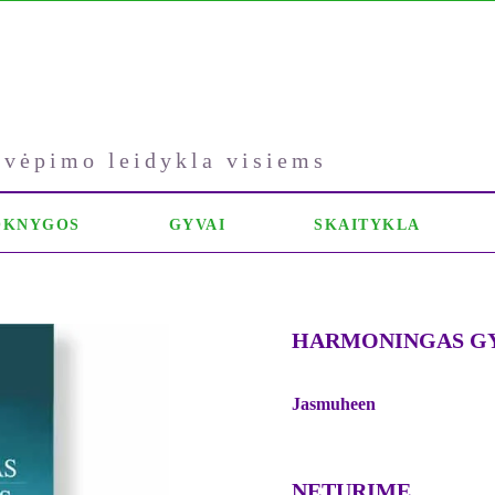
kvėpimo leidykla visiems
OKNYGOS
GYVAI
SKAITYKLA
HARMONINGAS G
Jasmuheen
NETURIME