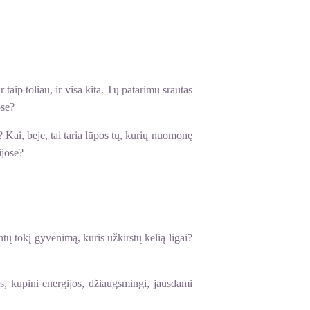
r taip toliau, ir visa kita. Tų patarimų srautas
ose?
? Kai, beje, tai taria lūpos tų, kurių nuomonę
ijose?
tų tokį gyvenimą, kuris užkirstų kelią ligai?
s, kupini energijos, džiaugsmingi, jausdami