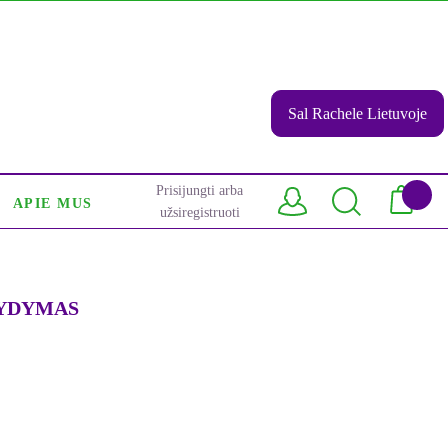
Sal Rachele Lietuvoje
Prisijungti arba
APIE MUS
užsiregistruoti
YDYMAS