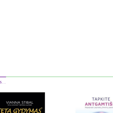
rs visi jo darbai jau atlikti?
 problemos baigtųsi? O jeigu taip - tai kas toliau?
ei troškimų, nei tikslų?
prasidėjo tada, kai aš supratau, jog savo organizme susikūriau laikiną 
kelionę vainikavo atradimas, kaip nusistatyti savo mirties laiką ir kai
kaip perprogramuoti savo kūną, kad jis taptų nemirtingas. Antroje daly
ažindinsiu su veiksmingu savigydos metodu. O trečioje dalyje rasite ži
...