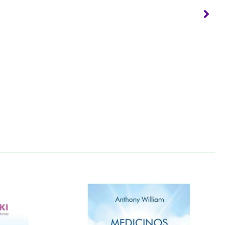
ligą, kuri negydoma tikriausiai būtų leidusi
p mirti pačiu oriausiu būdu - tik tuomet, kai
je kalbėsiu apie meditacijos magiją ir apie
nių apie alternatyviuosius diagnostikos bei