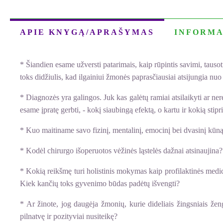
APIE KNYGĄ/APRAŠYMAS
INFORMA
* Šiandien esame užversti patarimais, kaip rūpintis savimi, tausoti b
toks didžiulis, kad ilgainiui žmonės paprasčiausiai atsijungia nuo
* Diagnozės yra galingos. Juk kas galėtų ramiai atsilaikyti ar ner
esame įpratę gerbti, - kokį siaubingą efektą, o kartu ir kokią stip
* Kuo maitiname savo fizinį, mentalinį, emocinį bei dvasinį kūną 
* Kodėl chirurgo išoperuotos vėžinės ląstelės dažnai atsinaujina?
* Kokią reikšmę turi holistinis mokymas kaip profilaktinės medic
Kiek kančių toks gyvenimo būdas padėtų išvengti?
* Ar žinote, jog daugėja žmonių, kurie dideliais žingsniais že
pilnatvę ir pozityviai nusiteikę?