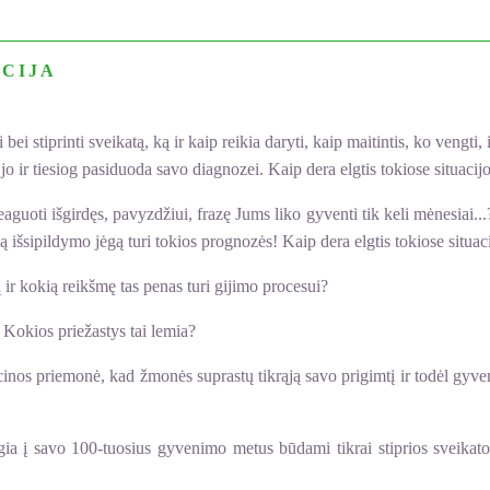
CIJA
ei stiprinti sveikatą, ką ir kaip reikia daryti, kaip maitintis, ko vengti, i
 jo ir tiesiog pasiduoda savo diagnozei. Kaip dera elgtis tokiose situacij
eaguoti išgirdęs, pavyzdžiui, frazę Jums liko gyventi tik keli mėnesiai...
rią išsipildymo jėgą turi tokios prognozės! Kaip dera elgtis tokiose situac
ir kokią reikšmę tas penas turi gijimo procesui?
 Kokios priežastys tai lemia?
inos priemonė, kad žmonės suprastų tikrąją savo prigimtį ir todėl gyven
ngia į savo 100-tuosius gyvenimo metus būdami tikrai stiprios sveikato