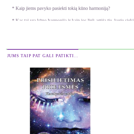
* Kaip jiems pavyko pasiekti tokią kūno harmoniją?
* Kas tai yra kūno harmonija ir kaip jos link artėja tie, kurie sieki
* Ar siekiantieji nušvitimo turi būti sveiki? Ar jiems būtina turėt
* Ar gali žmogus būti per daug atsiskyręs? Ar tikrai gerai pabėgti n
būtinos nušvitimo sąlygos?
JUMS TAIP PAT GALI PATIKTI…
* Kas atsitinka, kai žmonės praranda gyvenimo aistrą?
* O kas, jei žmogus pasirenka palikti savo kūną ir persikelia į kit
* Gal geriau dvasiniam mokytojui palikti šį pasaulį susikūrus mirti
* Ar mes turime teisę vertinti būdus, kuriais žmonės pasirenka iš
* Kas įkvepia žmogų ir suteikia jam gyvenimo geismą? Ar mes
evoliucijos vyksmo?
* Kas nutinka, kai žmogus išragauja viską gyvenime ir jau nieka