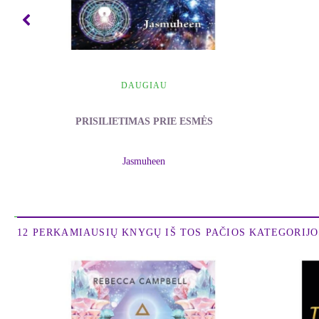
* Ar galėtų žmogus nusipirkti laiko ir pasilikti šioje žemėje dar, no
* Ar galima sukurti tokią gyvenimo tėkmę, kad kova, sunkumai bei
* Kas būtų, jei gyvenimas taptų pernelyg lengvas? Jei nebeliktų n
DAUGIAU
Pirmoje šios knygos dalyje aprašoma mano asmeninė kelionė, kuri 
PRISILIETIMAS PRIE ESMĖS
man pagyventi ne daugiau kaip aštuonis ar devynis mėnesius. Šią 
esame visiškai pasirengę ir ne anksčiau. Ir dar: aš supratau, 
Jasmuheen
priemones, padedančias mums pasikrauti energijos, taip pat sup
gydymo metodus.
- Jasmuheen
12 PERKAMIAUSIŲ KNYGŲ IŠ TOS PAČIOS KATEGORIJOS