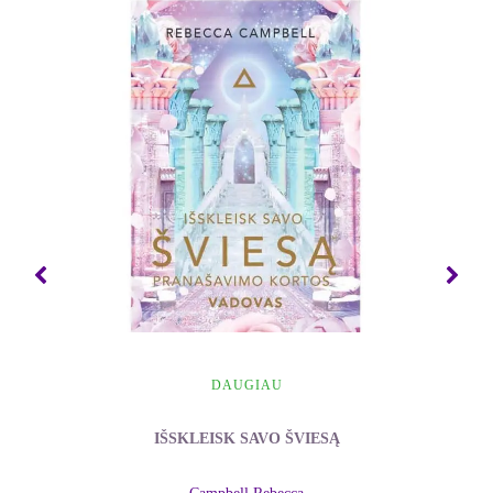
ledus. Skaitydamas pasinerk į kūrėjos sukeltą
sukūrį, leiskis į kelionę dar nepažintais
Neringos sielos pasaulio toliais, atverk širdį per eilių
ritmą ir įžodintus jausmus plūstančiai meilei.
Skaitant kvėpuok, įkvėpdamas meilę ir
iškvėpdamas dėkingumą. Taip kurdami stebuklus,
dauginame TAIKĄ su Dievu savo širdyse.
Su meile, dėl meilės, apie meilę
Ala Tamulienė
Kiekvienas Neringos kūrinys - tai tarsi atskiri
Pasauliai. Juose paskęsti visa Širdimi ir išsimaudai
tų paSaulių giliuose srautuose. Atrandi sau daugybę
DAUGIAU
klausimų ir atsakymų, spalvų, formų ir horizontų.
IŠSKLEISK SAVO ŠVIESĄ
Jie skirtingi, kaip skirtingos išgyventos akimirkos ir
patirtys, giliai pripildytos tikrumo, tyrumo ir