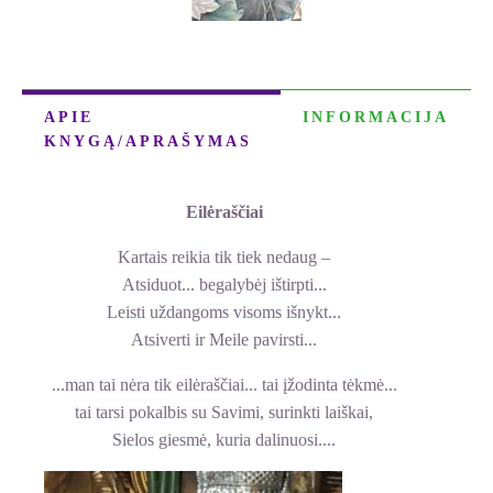
APIE
INFORMACIJA
KNYGĄ/APRAŠYMAS
Eilėraščiai
Kartais reikia tik tiek nedaug –
Atsiduot... begalybėj ištirpti...
Leisti uždangoms visoms išnykt...
Atsiverti ir Meile pavirsti...
...man tai nėra tik eilėraščiai... tai įžodinta tėkmė...
tai tarsi pokalbis su Savimi, surinkti laiškai,
Sielos giesmė, kuria dalinuosi....