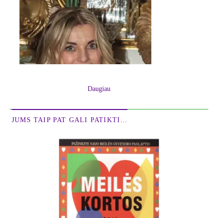
Daugiau
JUMS TAIP PAT GALI PATIKTI…
Gyvenimo srovės pagauti sutinkame nuostabius
žmones – su atvira siela ir tyra širdimi, giliais
jausmais ir pamąstymais. Kaip skambanti muzika,
artima jos melodija, liejasi Neringos eilės. Ji kaip
išpažintis, kaip impulsas paliečia mūsų sielos
stygas, verčia susimąstyti. Jos kūryba – nuoširdus