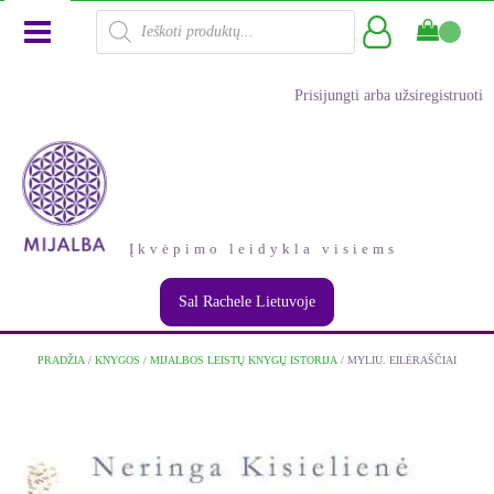
Products
search
Prisijungti arba užsiregistruoti
Įkvėpimo leidykla visiems
Sal Rachele Lietuvoje
PRADŽIA
/
KNYGOS
/
MIJALBOS LEISTŲ KNYGŲ ISTORIJA
/ MYLIU. EILĖRAŠČIAI