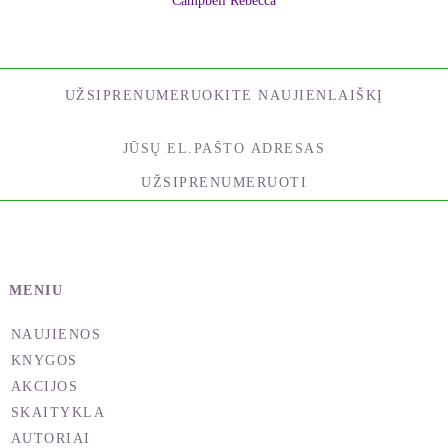
gyvasties. Kiekvieną išgyveni tarsi atskirą
Campbell Rebecca
gyvenimą nuo pradžios iki pabaigos, jie tarsi tavyje
pakeičia glūdinčius kodus. Kiekvieną kartą kitaip,
bet visada gyvai ir naujai.
UŽSIPRENUMERUOKITE NAUJIENLAIŠKĮ
Jurgita Rusteikaitė Balsevičienė
UŽSIPRENUMERUOTI
MENIU
NAUJIENOS
KNYGOS
AKCIJOS
SKAITYKLA
AUTORIAI