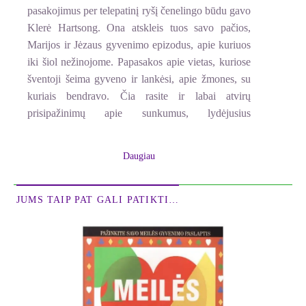
pasakojimus per telepatinį ryšį čenelingo būdu gavo
Klerė Hartsong. Ona atskleis tuos savo pačios,
Marijos ir Jėzaus gyvenimo epizodus, apie kuriuos
iki šiol nežinojome. Papasakos apie vietas, kuriose
šventoji šeima gyveno ir lankėsi, apie žmones, su
kuriais bendravo. Čia rasite ir labai atvirų
prisipažinimų apie sunkumus, lydėjusius
prisikėlimo iš „mirusiųjų“ iniciaciją. Sužinosite apie
esėjus, gyvenusius Karmelio kalno bendruomenėje,
Daugiau
jų slaptąjį mokymą ir iniciacijas. Naujoje šviesoje
pamatysite Ješuos misiją. Kviesdama jus iki galo
įveikti savo ilgą iniciacinę kelionę, ši knyga
JUMS TAIP PAT GALI PATIKTI…
užkoduotu pavidalu atneša į jūsų gyvenimą Onos
išmintį ir energiją.
CLAIRE HEARTSONG (Klerės Hartsong) ir
Onos, Jėzaus senelės, telepatinis ryšys truko tris
dešimtmečius, nuo 1988-ųjų metų, kai į meditaciją