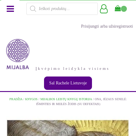
Products
search
Prisijungti arba užsiregistruoti
Įkvėpimo leidykla visiems
Sal Rachele Lietuvoje
PRADŽIA
/
KNYGOS
/
MIJALBOS LEISTŲ KNYGŲ ISTORIJA
/ ONA, JĖZAUS SENELĖ:
IŠMINTIES IR MEILĖS ŽODIS (SU DEFEKTAIS)