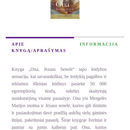
APIE
INFORMACIJA
KNYGĄ/APRAŠYMAS
Knyga „Ona, Jėzaus Senelė“ tapo leidybos
sensacija, kai savarankiškai, be leidyklų pagalbos ir
reklamos išleistas leidinys pasiekė 50 000
egzempliorių tiražą, sukėlęs skaitytojų
susidomėjimą visame pasaulyje. Ona yra Mergelės
Marijos motina ir Jėzaus senelė, kurios gili išmintis
ir pasiaukojimas davė pradžią aukštų sielų giminės
linijai, pakeitusiai pasaulį. Šioje knygoje švelniai ir
jautriai su jumis kalbėsis pati Ona, kurios