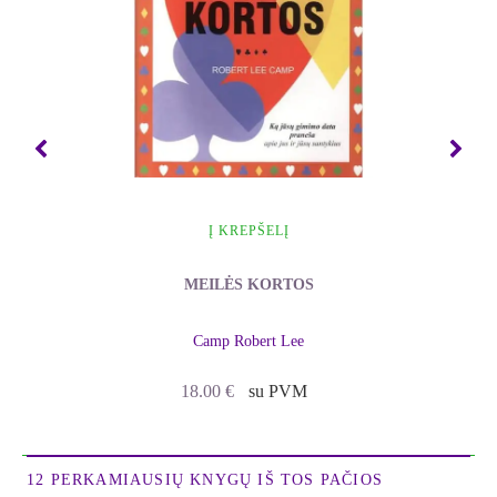
atėjusi Ona pasakė, kad nori papasakoti savo
gyvenimo istoriją. Tai buvo įvykis, kuris iš esmės
pakeitė Klerės gyvenimą. Šioje knygoje surinktos
per pirmuosius dešimt metų telepatiškai gautos ir
užrašytos Onos gyvenimo istorijos.
Į KREPŠELĮ
MEILĖS KORTOS
Camp Robert Lee
18.00
€
su PVM
12 PERKAMIAUSIŲ KNYGŲ IŠ TOS PAČIOS