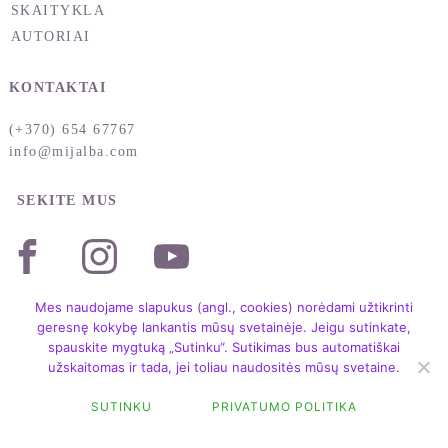
SKAITYKLA
AUTORIAI
KONTAKTAI
(+370) 654 67767
info@mijalba.com
SEKITE MUS
Mes naudojame slapukus (angl., cookies) norėdami užtikrinti
geresnę kokybę lankantis mūsų svetainėje. Jeigu sutinkate,
spauskite mygtuką „Sutinku“. Sutikimas bus automatiškai
užskaitomas ir tada, jei toliau naudositės mūsų svetaine.
Copyright © 2004 – 2026 /
LEIDYKLA MIJALBA /
TAISYKLĖS IR SĄLYGOS
/
SUTINKU
PRIVATUMO POLITIKA
PRIVATUMO POLITIKA