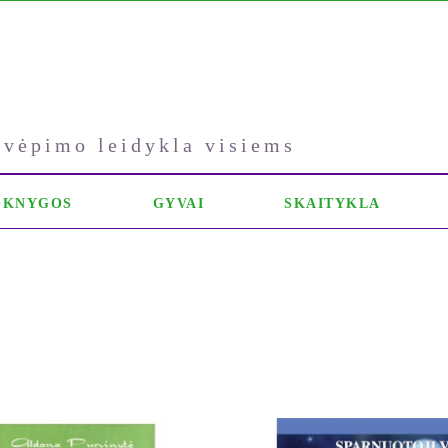
kvėpimo leidykla visiems
OKNYGOS
GYVAI
SKAITYKLA