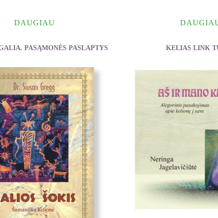
DAUGIAU
DAUGIA
GALIA. PASĄMONĖS PASLAPTYS
KELIAS LINK 
Sinelnikovas Valerijus
Sinelnikovas Vale