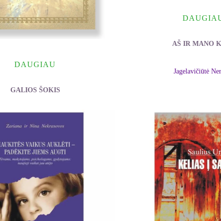
DAUGIA
AŠ IR MANO 
DAUGIAU
Jagelavičiūtė Ne
GALIOS ŠOKIS
Gregg Susan