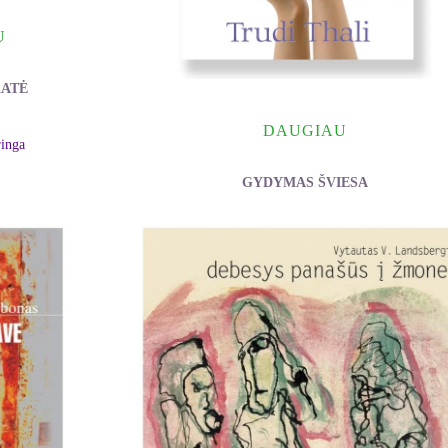
U
KATĖ
DAUGIAU
ringa
GYDYMAS ŠVIESA
Trudi Thali