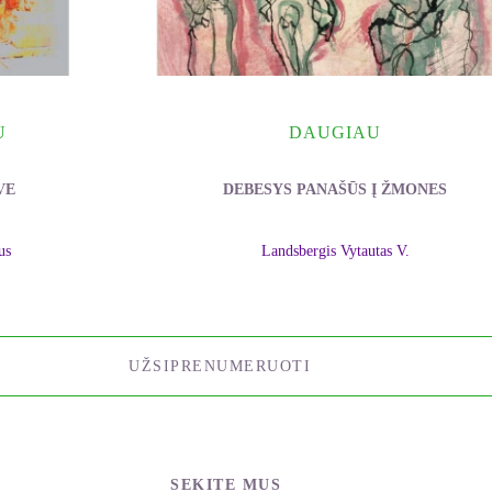
U
DAUGIAU
VE
DEBESYS PANAŠŪS Į ŽMONES
us
Landsbergis Vytautas V.
UŽSIPRENUMERUOTI
SEKITE MUS