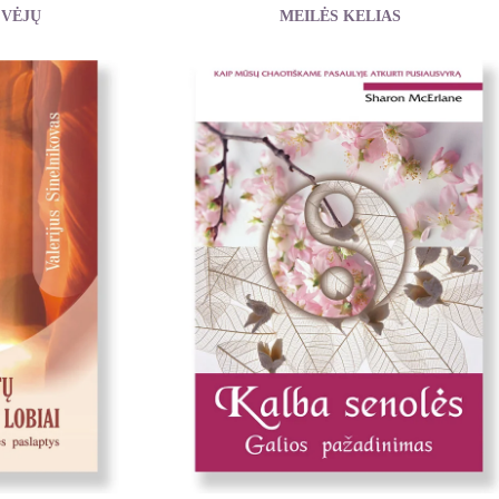
 VĖJŲ
MEILĖS KELIAS
ather
Watts Nigel