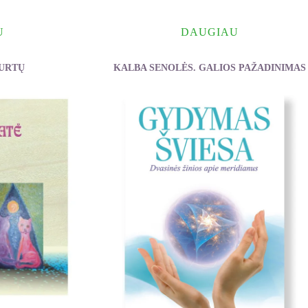
U
DAUGIAU
TURTŲ
KALBA SENOLĖS. GALIOS PAŽADINIMAS
rijus
McErlane Sharon