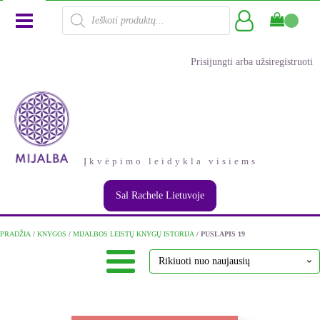
Products
search
Prisijungti arba užsiregistruoti
Įkvėpimo leidykla visiems
Sal Rachele Lietuvoje
PRADŽIA
/
KNYGOS
/
MIJALBOS LEISTŲ KNYGŲ ISTORIJA
/ PUSLAPIS 19