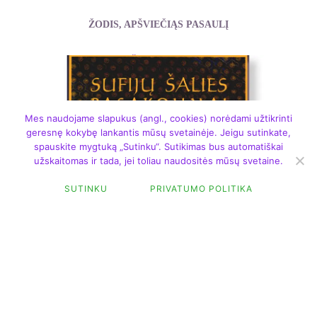
ŽODIS, APŠVIEČIĄS PASAULĮ
Žėkas Povilas
Mes naudojame slapukus (angl., cookies) norėdami užtikrinti
geresnę kokybę lankantis mūsų svetainėje. Jeigu sutinkate,
spauskite mygtuką „Sutinku“. Sutikimas bus automatiškai
užskaitomas ir tada, jei toliau naudositės mūsų svetaine.
SUTINKU
PRIVATUMO POLITIKA
FILTER