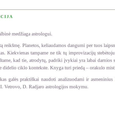
CIJA
lbinė medžiaga astrologui.
itą reikšmę. Planetos, keliaudamos dangumi per tuos laipsn
as. Kiekvienas tampame ne tik tų improvizacijų stebėtoju,
ame, kad tie, atrodytų, padriki įvykiai yra labai darnios s
 didelio ciklo kontekste. Knyga turi priedą – orakulo mist
ikas galės praktiškai naudoti analizuodami ir asmeninius ho
, I. Vetrovo, D. Radjaro astrologijos mokymu.