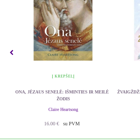
Kiekvienas išgyventas simbolis į jūsų vidų atneš 
Perskaitę visą knygą, jei turite galimybę, simb
Tokiu atveju tikslinga būtų susižinoti, kuriame la
Knygoje pateikti simboliai gali tapti jūsų orak
tokią galimybę.
Jei esate astrologas, taikykite laipsnių simbolik
SABIJOS SIMBOLIAI
Į KREPŠELĮ
AVINAS
"
ONA, JĖZAUS SENELĖ: IŠMINTIES IR MEILĖS
ŽVAIGŽDŽ
ŽODIS
1° (Avino 1°)
Claire Heartsong
Laipsnio valdovas – Marsas
16.00
€
su PVM
Spalva – raudona