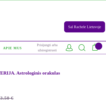
Sal Rachele Lietuvoje
Prisijungti arba
APIE MUS
užsiregistruoti
RIJA. Astrologinis orakulas
13.50
€