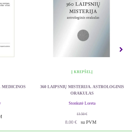
os tiesą.
vyzdžiui, vienas simbolis per dieną.
į.
iaukite tuo, bet ir nepamirškite apie
lias reikšmes.
Į KREPŠELĮ
 MEDICINOS
360 LAIPSNIŲ MISTERIJA. ASTROLOGINIS
ORAKULAS
y
Stonkutė Loreta
13.50
€
M
Original
Current
8.00
€
su PVM
price
price