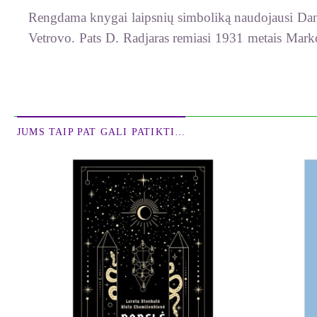
Rengdama knygai laipsnių simboliką naudojausi Dano
Vetrovo. Pats D. Radjaras remiasi 1931 metais Mar
paties įkurtai astrologinei „Sabos asamblėjai“. Abu 
Radjaras savo komentaruose pasitelkė K. G. Jungo filo
tokius astrologinio rato laipsnių simbolius. Manyči
simboliai. Kadangi aiškiaregė gyveno XX amžiaus pra
JUMS TAIP PAT GALI PATIKTI…
Trumpai apie simbolių kilmę. Tai įvyko 1925 metais
aiškiaregę Elzą Viler, kuri turėjo gebėjimą matyti 
Astrologas atsivežė 360 mažų popierinių kortelių, ant 
E. Džonsas traukė po vieną kortelę taip, kad nei jis 
tuščiosios kortelės pusės vyras viską iškat užrašyda
Džonsas manė, kad tame dalyvavo aukštesnė sąmonė, k
Viler aiškiagirdystės kanalą gautiems simboliams su
pasivadinę „Sabos asamblėja“.