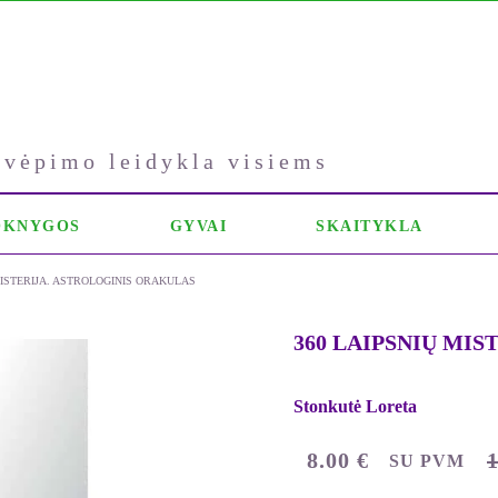
kvėpimo leidykla visiems
OKNYGOS
GYVAI
SKAITYKLA
MISTERIJA. ASTROLOGINIS ORAKULAS
360 LAIPSNIŲ MISTE
Stonkutė Loreta
8.00
€
SU PVM
ORIGINAL
CURRENT