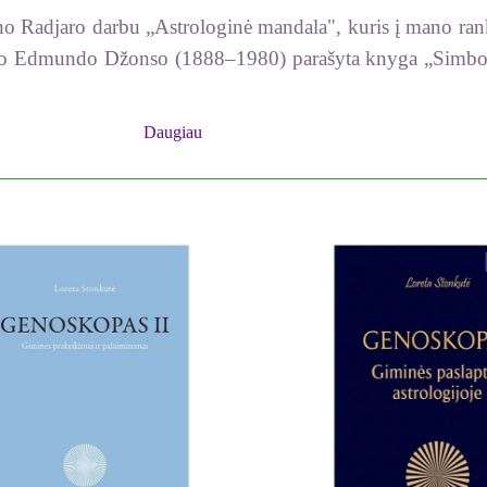
 Radjaro darbu „Astrologinė mandala", kuris į mano ranka
ko Edmundo Džonso (1888–1980) parašyta knyga „Simbolinė
autoriai laipsnių simbolių aiškinimą nuolat tobulino ir pub
sofiją. Visgi pirminis šaltinis yra aiškiaregė Elza Viler (
Daugiau
au, kad jie tokie pat reikšmingi kaip ir 22 Taro kortos 
džioje Amerikoje, simbolikoje matysime daug to laikmečio
 didžiuliame San Diego parke. Astrologas, rašytojas, sce
simbolius ir taip padėdavo žmonėms sunkiu metu. Šie du žm
kurių buvo surašyti zodiako ženklai ir laipsniai. Jis kortel
pats, nei E. Viler nematytų, kas ant jos parašyta. Aiškiare
vo. Tai vyko labai greitai. Jie užtruko vos 8 valandas. Per
urią jis siejo su okultine Sabos brolija, egzistavusia s
teikė pavadinimą – Sabos simboliai. Jis ir pats pusę amži