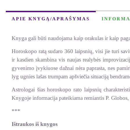
APIE KNYGĄ/APRAŠYMAS
INFORMA
Knyga gali būti naudojama kaip orakulas ir kaip paga
Horoskopo ratą sudaro 360 laipsnių, visi jie turi sav
ir kasdien skambina vis naujas realybės improvizacij
gyvenimo įvykiuose dažnai nėra paprasta, nes pamiršt
lyg ugnies lašas trumpam apšviečia situaciją bendrame
Astrologai šias horoskopo rato laipsnių charakterist
Knygoje informacija pateikiama remiantis P. Globos
***
Ištraukos iš knygos