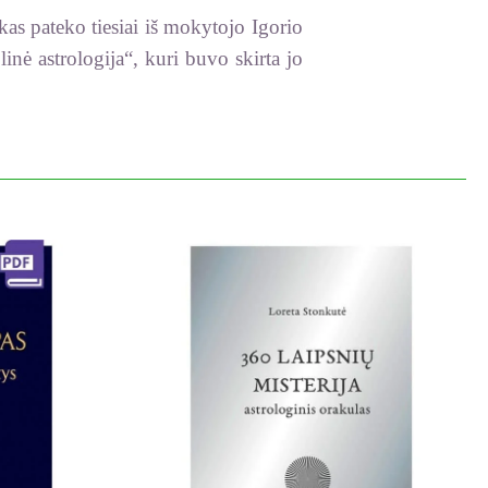
s pateko tiesiai iš mokytojo Igorio
 astrologija“, kuri buvo skirta jo
likavo vis naujas versijas, pvz., D.
Elsie Wheeler), kuri pirmoji įvardijo
ar 64 senovės kinų „Permainų knygos“
 ir to žemyno aktualijų.
naristas M. E. Džonsas atsivežė čia
onės įsitaisė ramioje parko vietoje.
es gerai išmaišė kaip kortas. Tada M.
gė tuoj pat nupasakodavo simbolį. Ant
 valandą po 45 simbolius! Pats M. E.
enovės Mesopotamijoje, dėl to per E.
aus turėjo grupę mokinių, kurie buvo