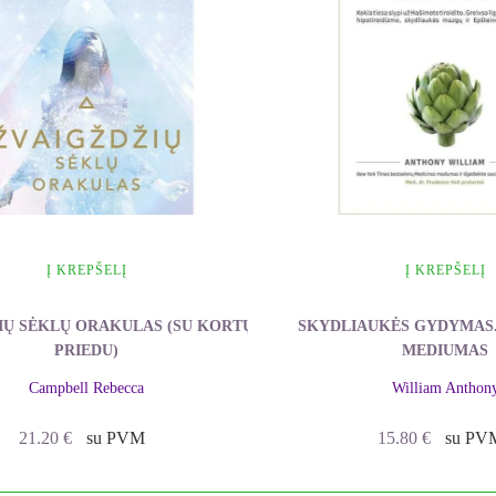
didesnį ar mažesnį katarsį, nes būsite patyręs kažkurią visat
olius galite išmedituoti, skirdami jiems daugiau laiko. Pa
ipsnyje tą dieną stovi Saulė, ir medituoti būtent į tą simbol
ulu, padedančiu atsakyti į svarbius klausimus. Nepiktnaudž
ą savo darbe, nes ji padės paaiškinti horoskopo planetų subti
Į KREPŠELĮ
Į KREPŠELĮ
IŲ SĖKLŲ ORAKULAS (SU KORTŲ
SKYDLIAUKĖS GYDYMAS.
PRIEDU)
MEDIUMAS
Campbell Rebecca
William Anthon
21.20
€
su PVM
15.80
€
su PV