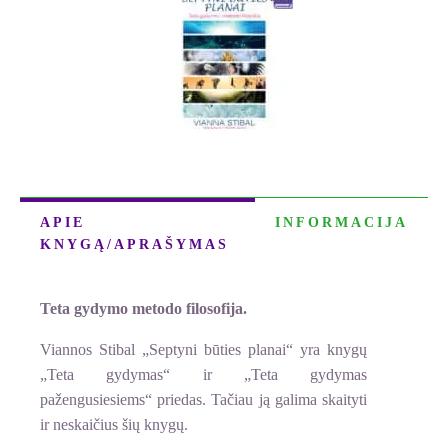
PLANAI.
E.
knyga
(PDF
formatas)
APIE
INFORMACIJA
KNYGĄ/APRAŠYMAS
Teta gydymo metodo filosofija.
Viannos Stibal „Septyni būties planai“ yra knygų
„Teta gydymas“ ir „Teta gydymas
pažengusiesiems“ priedas. Tačiau ją galima skaityti
ir neskaičius šių knygų.