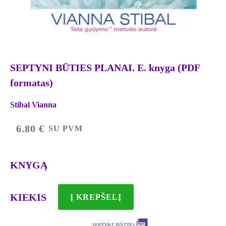
SEPTYNI BŪTIES PLANAI. E. knyga (PDF
formatas)
Stibal Vianna
6.80
€
SU PVM
KNYGĄ
produkto
KIEKIS
Į KREPŠELĮ
kiekis:
SEPTYNI
BŪTIES