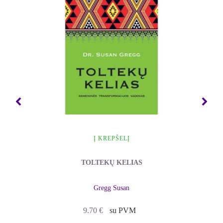
širdyje viliamės, kad jie egzistuoja – vartai į
gyvenimą, esantį už šio ribų, į aukštesnę sąmonę, ir
tiems, kurie juo tiki, – į Dievą.
Dangaus vartai yra mūsų įsitikinimų sukurtas
barjeras, skiriantis mus nuo mylinčio Dievo.
Galbūt, jeigu mūsų įsitikinimų vartai subyrės į
šipulius, pažinsime Dievą šiame mirtingame kūne.
Galbūt, anot Mokytojo Ekharto, Dievas
neegzistuoja be mūsų, kaip ir mes neegzistuojame
be Dievo.
Mano įsitikinimu, Viana ir kiti į ją panašūs žmonės
ateina čia atverti mums Dangaus vartų ir laikyti jų
Į KREPŠELĮ
atvertų, kad tarp mūsų ir mylinčio Dievo nebūtų
jokio atsiskyrimo.
TOLTEKŲ KELIAS
Būties planai yra žemėlapis, parodantis mums kelią
į Dangaus vartus." - G.Stibal
Gregg Susan
9.70
€
su PVM