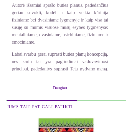
Autorė išsamiai aprašo būties planus, padedančius
geriau suvokti, kodėl ir kaip veikia kūrinija
fiziniame bei dvasiniame lygme­nyje ir kaip visa tai
susiję su mumis visuose mūsų esybės lygmenyse:
mentaliniame, dvasiniame, psichiniame, fiziniame ir
emociniame.
Labai svarbu gerai suprasti būties planų koncepciją,
nes kartu tai yra pagrindiniai vadovavimosi
principai, padedantys suprasti Teta gydymo meną.
Teta gydymas®
yra vienas veiksmingiausių
energinio gydymo metodų, tai meditacinis procesas,
Daugiau
kuris, kaip teigia Vianna Stibal, sužadina fizinį,
psichologinį ir dvasinį gijimą, pasitelkiant teta
smegenų bangas.
JUMS TAIP PAT GALI PATIKTI…
"Mes visi ieškome Dangaus vartų. Ar būtume
turtingi, ar vargšai, religingi ar agnostikai, giliai