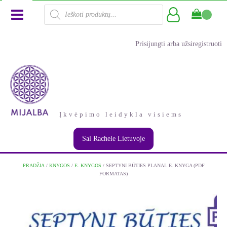
Products
search
Prisijungti arba užsiregistruoti
Įkvėpimo leidykla visiems
Sal Rachele Lietuvoje
PRADŽIA
/
KNYGOS
/
E. KNYGOS
/ SEPTYNI BŪTIES PLANAI. E. KNYGA (PDF
FORMATAS)