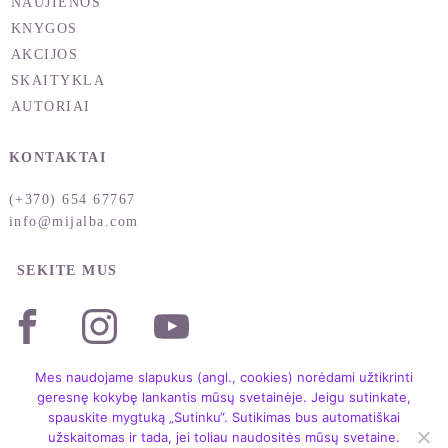
NAUJIENOS
KNYGOS
AKCIJOS
SKAITYKLA
AUTORIAI
KONTAKTAI
(+370) 654 67767
info@mijalba.com
SEKITE MUS
Mes naudojame slapukus (angl., cookies) norėdami užtikrinti
geresnę kokybę lankantis mūsų svetainėje. Jeigu sutinkate,
spauskite mygtuką „Sutinku“. Sutikimas bus automatiškai
užskaitomas ir tada, jei toliau naudositės mūsų svetaine.