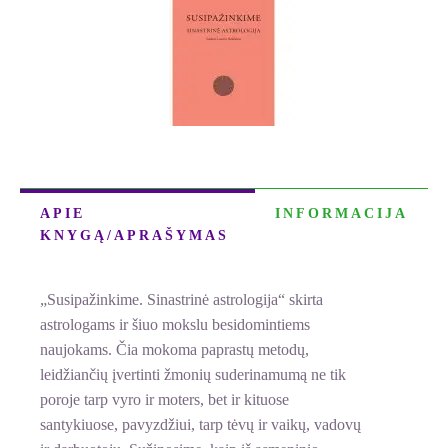
astrologija
APIE
INFORMACIJA
KNYGĄ/APRAŠYMAS
„Susipažinkime. Sinastrinė astrologija“ skirta
astrologams ir šiuo mokslu besidomintiems
naujokams. Čia mokoma paprastų metodų,
leidžiančių įvertinti žmonių suderinamumą ne tik
poroje tarp vyro ir moters, bet ir kituose
santykiuose, pavyzdžiui, tarp tėvų ir vaikų, vadovų