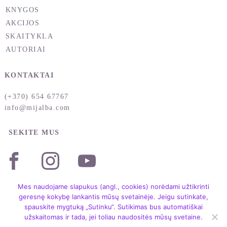
negali atsakyti į mūsų meilę, pavyzdžiui, meilė
KNYGOS
Tėvynei, miestui, planetai,
AKCIJOS
medžiui, gyvūnui, automobiliui, knygai ir t. t. Šie
SKAITYKLA
santykiai
AUTORIAI
remiasi idealais, tikėjimu. Jie susiję su Neptūno
planeta.
KONTAKTAI
• Chasta rasa – tai „juoko“ santykiai, kuriuose mes
reaguojame į žmogų
(+370) 654 67767
juoku, nes jis linksmas, arba todėl, kad jis keistas,
info@mijalba.com
netikęs. Tokie ryšiai
susiję su Urano arba Chirono planeta.
SEKITE MUS
• Adbhūta rasa – tai nuostabą keliantys santykiai,
pavyzdžiui, kada susipažįstame
su garsenybe, kuri pasirodo esanti visai ne tokia,
kokią
Mes naudojame slapukus (angl., cookies) norėdami užtikrinti
mes patys įsivaizdavome. Tokie santykiai gali būti
geresnę kokybę lankantis mūsų svetainėje. Jeigu sutinkate,
susiję su Uranu
spauskite mygtuką „Sutinku“. Sutikimas bus automatiškai
užskaitomas ir tada, jei toliau naudositės mūsų svetaine.
arba Chironu.
Copyright © 2004 – 2026 /