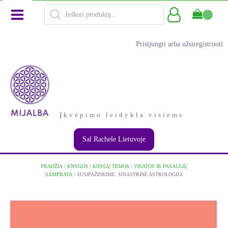
Products
search
Prisijungti arba užsiregistruoti
Įkvėpimo leidykla visiems
Sal Rachele Lietuvoje
PRADŽIA
/
KNYGOS
/
KNYGŲ TEMOS
/
VISATOS IR PASAULIŲ
SAMPRATA
/ SUSIPAŽINKIME. SINASTRINĖ ASTROLOGIJA