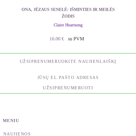
Sakhja rasa – santykiai tarp tikrų draugų. Čia
stipriai pasireiškia pasiaukojimas draugui, ir tai
ONA, JĖZAUS SENELĖ: IŠMINTIES IR MEILĖS
ŽODIS
suteikia daug laimės. Šie santykiai susiję su Urano
ir Saturno planetomis.
Claire Heartsong
•
16.00
€
su PVM
Vatsalja rasa – tai santykiai tarp tėvų ir vaikų,
senelių ir anūkų, giminaičių. Tokius ryšius stiprina
meilė vaikams, palikuonims. Vatsalja rasa santykiai
UŽSIPRENUMERUOKITE NAUJIENLAIŠKĮ
susiję su Mėnulio planeta.
•
Dasja rasa – tai santykiai tarp mokytojo ir mokinio,
valdovo ir pavaldinio, daktaro ir paciento. Čia labai
UŽSIPRENUMERUOTI
svarbi hierarchija, kurioje aukščiau stovintysis
nuoširdžiai nori padėti žemiau esančiajam, o šis
nuoširdžiai trokšta atsidėkoti tarnaudamas. Tokie
santykiai susiję su Jupiterio planeta.
MENIU
• Šanta rasa – tai meilė tam tikriems objektams ar
asmenybėms, kurie
NAUJIENOS