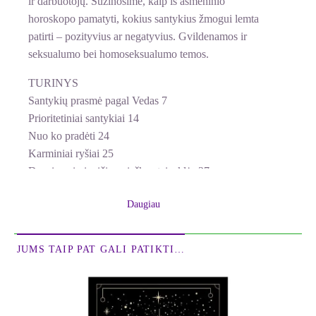
ir darbuotojų. Sužinosime, kaip iš asmeninio
horoskopo pamatyti, kokius santykius žmogui lemta
patirti – pozityvius ar negatyvius. Gvildenamos ir
seksualumo bei homoseksualumo temos.
TURINYS
Santykių prasmė pagal Vedas 7
Prioritetiniai santykiai 14
Nuo ko pradėti 24
Karminiai ryšiai 25
Dvasios giminaičių paieškos taisyklės 27
IV būsto svarba 28
Daugiau
X būsto svarba 32
Planetų sąveikos taisyklės sinastrijoje 33
Sinastrijoje svarbios planetos 43
JUMS TAIP PAT GALI PATIKTI…
Saulė 43
Mėnulis 46
Merkurijus 50
Venera 51