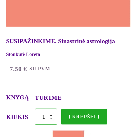
SUSIPAŽINKIME. Sinastrinė astrologija
Stonkutė Loreta
7.50
€
SU PVM
KNYGĄ
TURIME
produkto
KIEKIS
Į KREPŠELĮ
kiekis:
SUSIPAŽINKIME.
Sinastrinė