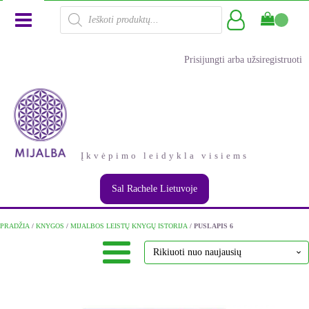
Products
search
Prisijungti arba užsiregistruoti
Įkvėpimo leidykla visiems
Sal Rachele Lietuvoje
PRADŽIA
/
KNYGOS
/
MIJALBOS LEISTŲ KNYGŲ ISTORIJA
/ PUSLAPIS 6