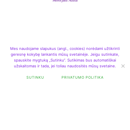
Moorjani Anita
Mes naudojame slapukus (angl., cookies) norėdami užtikrinti
geresnę kokybę lankantis mūsų svetainėje. Jeigu sutinkate,
spauskite mygtuką „Sutinku“. Sutikimas bus automatiškai
užskaitomas ir tada, jei toliau naudositės mūsų svetaine.
SUTINKU
PRIVATUMO POLITIKA
FILTER
DAUGIAU