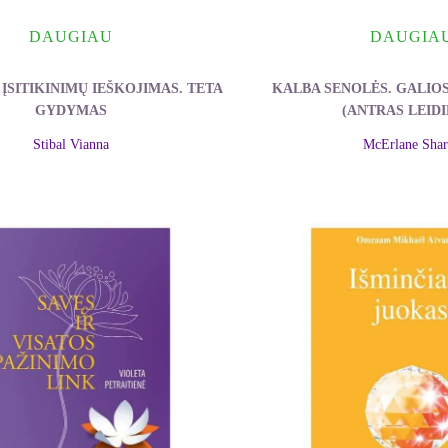
DAUGIAU
DAUGIA
ĮSITIKINIMŲ IEŠKOJIMAS. TETA
KALBA SENOLĖS. GALIO
GYDYMAS
(ANTRAS LEID
Stibal Vianna
McErlane Sha