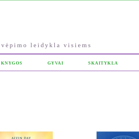
kvėpimo leidykla visiems
OKNYGOS
GYVAI
SKAITYKLA