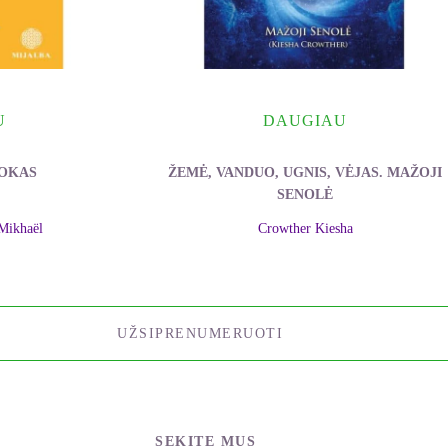
U
DAUGIAU
UOKAS
ŽEMĖ, VANDUO, UGNIS, VĖJAS. MAŽOJI
SENOLĖ
Mikhaël
Crowther Kiesha
UŽSIPRENUMERUOTI
SEKITE MUS