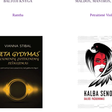
BALTOJI KNYGA
MALDOS, MANTROS, 
Ramtha
Petraitienė Viol