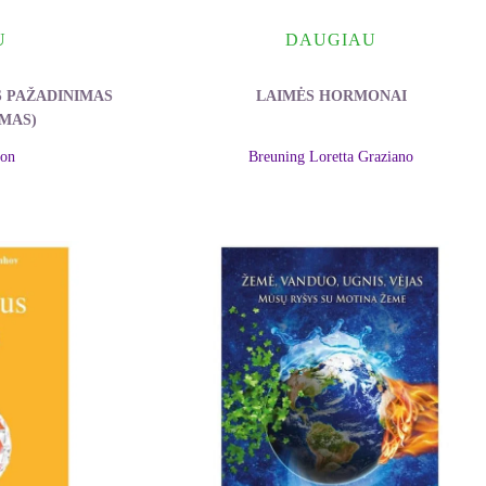
U
DAUGIAU
S PAŽADINIMAS
LAIMĖS HORMONAI
IMAS)
ron
Breuning Loretta Graziano