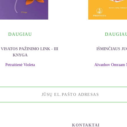
DAUGIAU
DAUGIA
 VISATOS PAŽINIMO LINK - III
IŠMINČIAUS J
KNYGA
Petraitienė Violeta
Aïvanhov Omraam 
KONTAKTAI