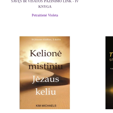
SAVĘS IR VISATOS PAŽINIMO LINK - IV
KNYGA
Petraitienė Violeta