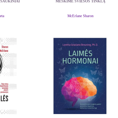
ŠAUKINIAI
MESKIME ŠVIESOS TINKLĄ
eta
McErlane Sharon