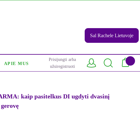
Sal Rachele Lietuvoje
Prisijungti arba
APIE MUS
užsiregistruoti
: kaip pasitelkus DI ugdyti dvasinį
 gerovę