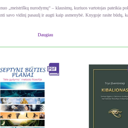
so nuo „meistriškų nurodymų“ – klausimų, kuriuos vartotojas pateikia pok
ti savo vidinį pasaulį ir augti kaip asmenybė. Knygoje rasite būdų, kai
et kurioje gyvenimo srityje.
p technologinį įrankį, bet ir pasitelkti jį kaip kūrybinį partnerį ku
Daugiau
kas Chopra kviečia išplėsti savo galimybes ir užmegzti ryšį su DI, g