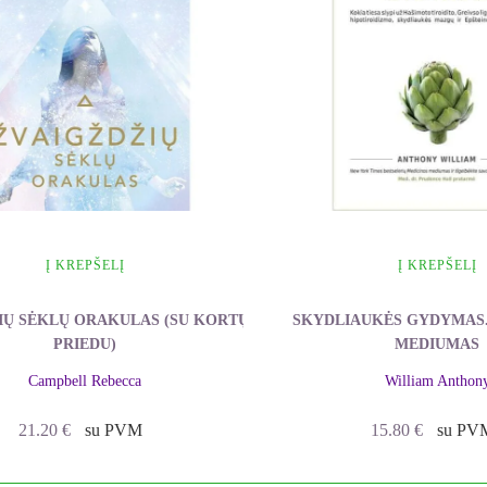
Į KREPŠELĮ
Į KREPŠELĮ
IŲ SĖKLŲ ORAKULAS (SU KORTŲ
SKYDLIAUKĖS GYDYMAS.
PRIEDU)
MEDIUMAS
Campbell Rebecca
William Anthon
21.20
€
su PVM
15.80
€
su PV