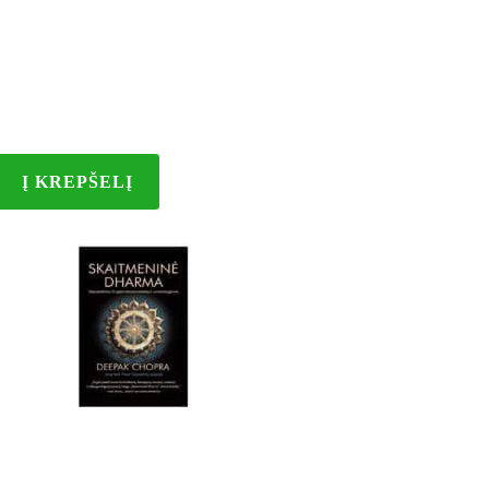
Į KREPŠELĮ