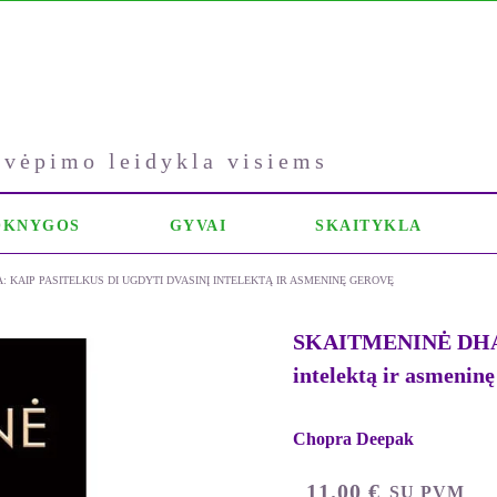
kvėpimo leidykla visiems
OKNYGOS
GYVAI
SKAITYKLA
 KAIP PASITELKUS DI UGDYTI DVASINĮ INTELEKTĄ IR ASMENINĘ GEROVĘ
SKAITMENINĖ DHARMA
intelektą ir asmeninę
Chopra Deepak
11.00
€
SU PVM