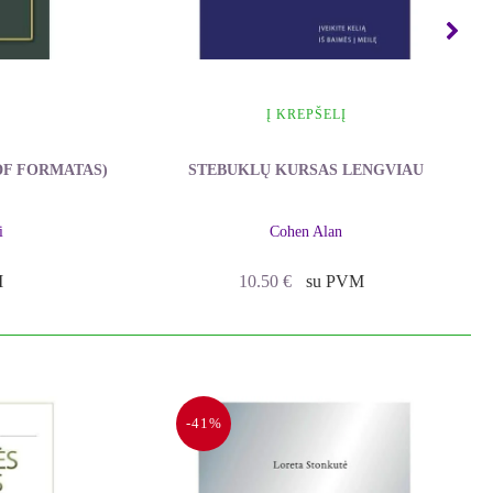
Į KREPŠELĮ
DF FORMATAS)
STEBUKLŲ KURSAS LENGVIAU
i
Cohen Alan
M
10.50
€
su PVM
-41%