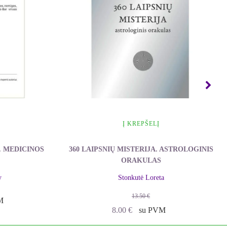
Į KREPŠELĮ
 MEDICINOS
360 LAIPSNIŲ MISTERIJA. ASTROLOGINIS
ORAKULAS
y
Stonkutė Loreta
13.50
€
M
Original
Current
8.00
€
su PVM
price
price