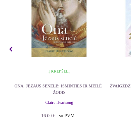
Į KREPŠELĮ
"
ONA, JĖZAUS SENELĖ: IŠMINTIES IR MEILĖS
ŽVAIGŽDŽ
ŽODIS
Claire Heartsong
16.00
€
su PVM