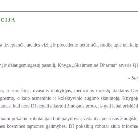
CIJA
piančią ateities viziją ir precedento neturinčią studiją apie tai, kaip di
esnį ir džiaugsmingesnį pasaulį. Knyga „Skaitmeninė Dharma“ atveria šį 
– Sa
ėjimą, ir sumišimą, dvasinis mokytojas, medicinos mokslų daktaras 
p grėsmę, o kaip asmeninio ir kolektyvinio augimo skatintoją. Knyg
mas, kad nors DI negali atkartoti žmogaus proto, jis gali labai prisidėt
nami pokalbių robotai gali būti palydovai, vedantys per visus žmogišk
lines kosminės sąmonės galimybes. DI pokalbių robotai siūlo inform