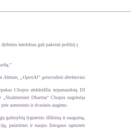
rbtinis intelektas gali pakeisti požiūrį į
kelią.“
m Altman, „OpenAI“ generalinis direktorius
Deepakas Chopra atskleidžia nepanaudotą DI
oje „Skaitmeninė Dharma“ Chopra nagrinėja
i prie asmeninio ir dvasinio augimo.
ųjų galimybių lygmenis: išlikimą ir saugumą,
aciją, patarimus ir naujus žmogaus sąmonės