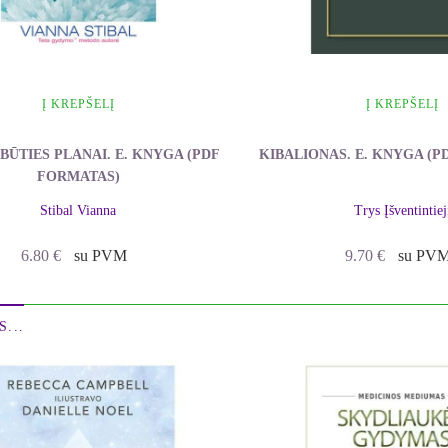
Į KREPŠELĮ
Į KREPŠELĮ
BŪTIES PLANAI. E. KNYGA (PDF
KIBALIONAS. E. KNYGA (P
FORMATAS)
Stibal Vianna
Trys Įšventintiej
6.80
€
su PVM
9.70
€
su PV
...