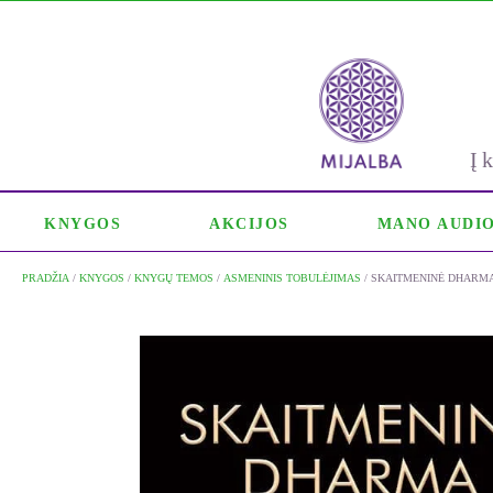
Į
KNYGOS
AKCIJOS
MANO AUDI
PRADŽIA
/
KNYGOS
/
KNYGŲ TEMOS
/
ASMENINIS TOBULĖJIMAS
/ SKAITMENINĖ DHARMA: