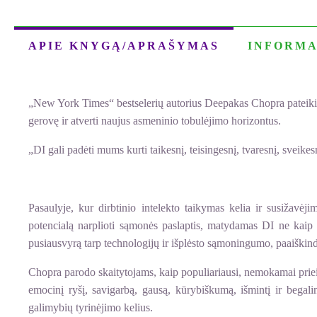
APIE KNYGĄ/APRAŠYMAS
INFORMA
„New York Times“ bestselerių autorius Deepakas Chopra pateikia įkve
gerovę ir atverti naujus asmeninio tobulėjimo horizontus.
„DI gali padėti mums kurti taikesnį, teisingesnį, tvaresnį, sveik
Pasaulyje, kur dirbtinio intelekto taikymas kelia ir susižav
potencialą narplioti sąmonės paslaptis, matydamas DI ne kai
pusiausvyrą tarp technologijų ir išplėsto sąmoningumo, paaiškinda
Chopra parodo skaitytojams, kaip populiariausi, nemokamai priei
emocinį ryšį, savigarbą, gausą, kūrybiškumą, išmintį ir bega
galimybių tyrinėjimo kelius.