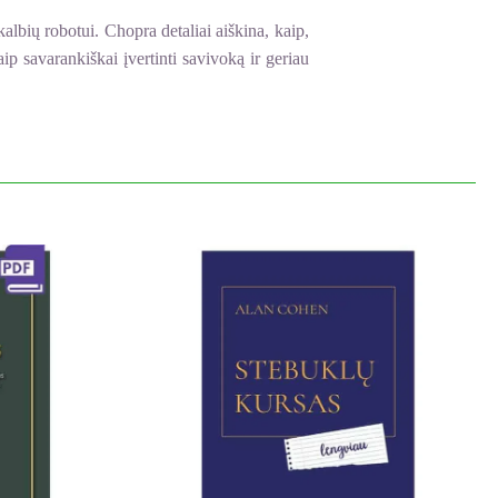
albių robotui. Chopra detaliai aiškina, kaip,
p savarankiškai įvertinti savivoką ir geriau
riant ateitį, kurioje žmogus galėtų įveikti
alinčiu prisidėti prie kolektyvinės sąmonės