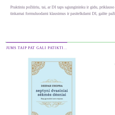
Praktiniu požiūriu, tai, ar DI taps sąjungininku ir gidu, priklau
tinkamai formuluodami klausimus ir pasitelkdami DI, galite pažin
suprasti save, taip pat pratimų, padedančių plėsti sąmoningumą b
„Skaitmeninė Dharma“ padeda meistriškai įvaldyti DI ne tik kai
neatidėliotinus planetos ir kiekvieno iš mūsų rūpesčius. Deepa
ugdymo ir skatinti asmeninę raidą.
JUMS TAIP PAT GALI PATIKTI…