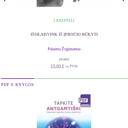
Į KREPŠELĮ
IŠSILAISVINK IŠ ĮPROČIO RŪKYTI
Palaima Žygimantas
25.10
€
Original
Current
19.60
€
su PVM
price
price
was:
is:
PDF E.KNYGOS
25.10 €.
19.60 €.