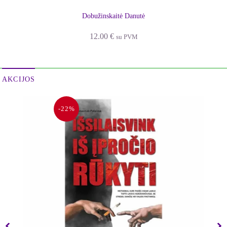
Dobužinskaitė Danutė
12.00
€
su PVM
AKCIJOS
-22%