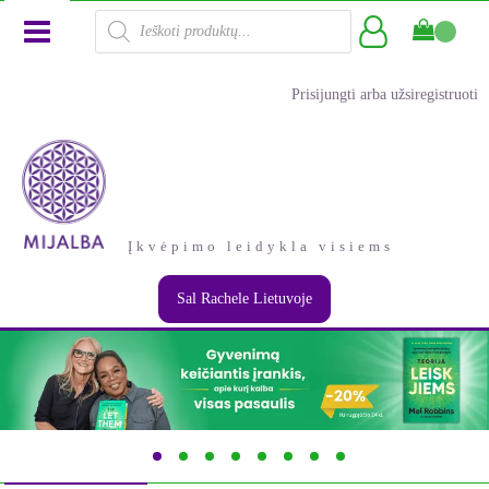
Products
search
Prisijungti arba užsiregistruoti
Įkvėpimo leidykla visiems
Sal Rachele Lietuvoje